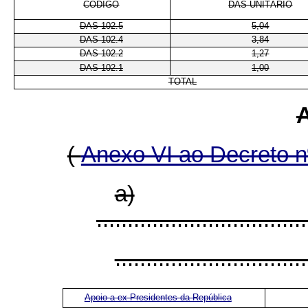
CÓDIGO
DAS-UNITÁRIO
DAS 102.5
5,04
DAS 102.4
3,84
DAS 102.2
1,27
DAS 102.1
1,00
TOTAL
(
Anexo VI ao Decreto 
a)
..................................
...............................
Apoio a ex-Presidentes da República