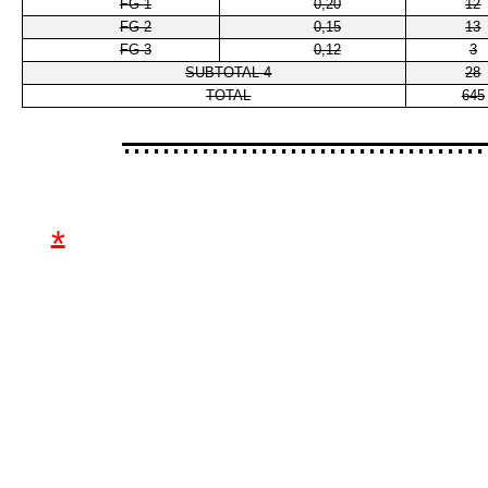
FG-1
0,20
12
FG-2
0,15
13
FG-3
0,12
3
SUBTOTAL 4
28
TOTAL
645
.....................................
*