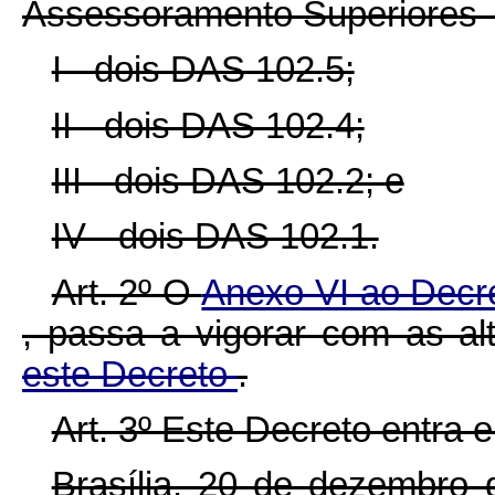
Assessoramento Superiores 
I - dois DAS 102.5;
II - dois DAS 102.4;
III - dois DAS 102.2; e
IV - dois DAS 102.1.
Art. 2º O
Anexo VI ao Decre
, passa a vigorar com as a
este Decreto
.
Art. 3º Este Decreto entra 
Brasília, 20 de dezembro 