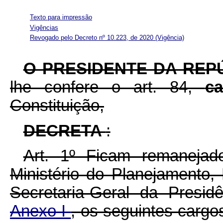
Texto para impressão
Vigências
Revogado pelo Decreto nº 10.223, de 2020
(Vigência)
O PRESIDENTE DA REP
lhe confere o art. 84,
c
Constituição,
DECRETA
:
Art. 1º Ficam remanejad
Ministério do Planejamento
Secretaria-Geral da Presi
Anexo I
, os seguintes carg