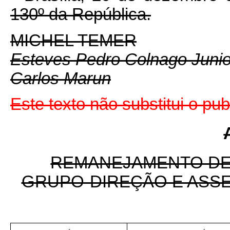
130º da República.
MICHEL TEMER
Esteves Pedro Colnago Junio
Carlos Marun
Este texto não substitui o p
REMANEJAMENTO DE
GRUPO-DIREÇÃO E ASS