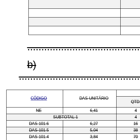
........................................
b)
...........................................
CÓDIGO
DAS-UNITÁRIO
QTD
NE
6,41
4
SUBTOTAL 1
4
DAS 101.6
6,27
16
DAS 101.5
5,04
38
DAS 101.4
3,84
70