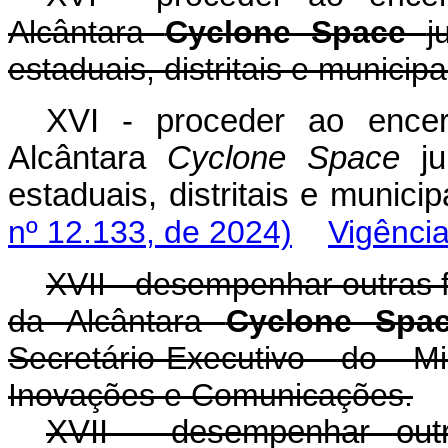
Alcântara
Cyclone Space
j
estaduais, distritais e municipa
XVI - proceder ao encer
Alcântara
Cyclone Space
ju
estaduais, distritais e muni
nº 12.133, de 2024)
Vigênci
XVII - desempenhar outras 
da Alcântara
Cyclone Sp
Secretário-Executivo do Mi
Inovações e Comunicações.
XVII - desempenhar out