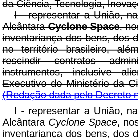
da Ciência, Tecnologia, Inov
I - representar a União, n
Alcântara
Cyclone Space
, no
inventariança dos bens, dos d
no território brasileiro, a
rescindir contratos admin
instrumentos, inclusive al
Executivo do Ministério da
(Redação dada pelo Decreto n
I - representar a União, n
Alcântara
Cyclone Space
, no
inventariança dos bens, dos d