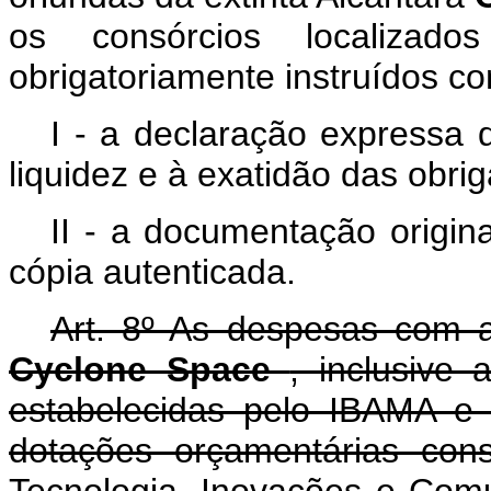
os consórcios localizados
obrigatoriamente instruídos c
I - a declaração expressa 
liquidez e à exatidão das obri
II - a documentação origin
cópia autenticada.
Art. 8º As despesas com a 
Cyclone Space
, inclusive
estabelecidas pelo IBAMA e
dotações orçamentárias cons