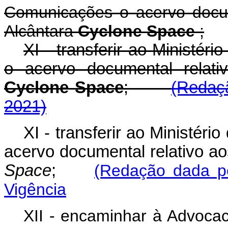
Comunicações o acervo docum
Alcântara
Cyclone Space
;
XI - transferir ao Ministér
o acervo documental relati
Cyclone Space
;
(Redaçã
2021)
XI - transferir ao Ministéri
acervo documental relativo ao
Space
;
(Redação dada pe
Vigência
XII - encaminhar à Advocac