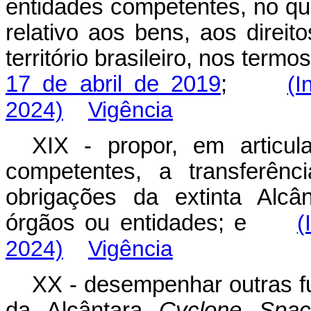
entidades competentes, no que
relativo aos bens, aos direit
território brasileiro, nos termo
17 de abril de 2019
;
(I
2024)
Vigência
XIX - propor, em articu
competentes, a transferênc
obrigações da extinta Alcâ
órgãos ou entidades; e
(
2024)
Vigência
XX - desempenhar outras f
da Alcântara
Cyclone Spac