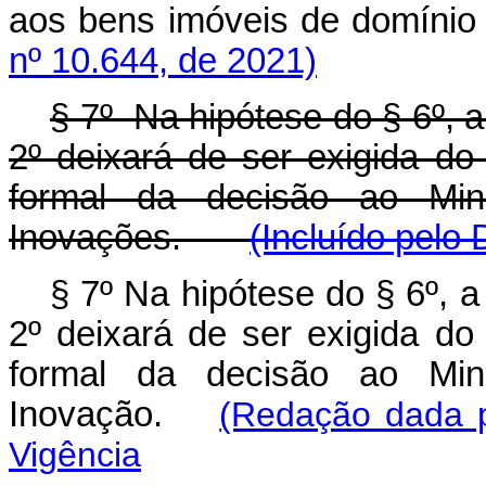
aos bens imóveis de domín
nº 10.644, de 2021)
§ 7º Na hipótese do § 6º, a 
2º deixará de ser exigida do
formal da decisão ao Mini
Inovações.
(Incluído pelo
§ 7º Na hipótese do § 6º, a 
2º deixará de ser exigida do
formal da decisão ao Mini
Inovação.
(Redação dada p
Vigência