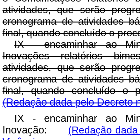
atividades, que serão progr
cronograma de atividades bá
final, quando concluído o proc
IX - encaminhar ao Mini
Inovações relatórios bim
atividades, que serão progr
cronograma de atividades bá
final, quando concluído
(Redação dada pelo Decreto n
IX - encaminhar ao Mini
Inovação:
(Redação dada 