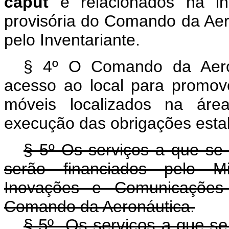
caput
e relacionados na in
provisória do Comando da Aero
pelo Inventariante.
§ 4º O Comando da Aeroná
acesso ao local para promov
móveis localizados na área
execução das obrigações estab
§ 5º Os serviços a que se r
serão financiados pelo Min
Inovações e Comunicações
Comando da Aeronáutica.
§ 5º Os serviços a que se r