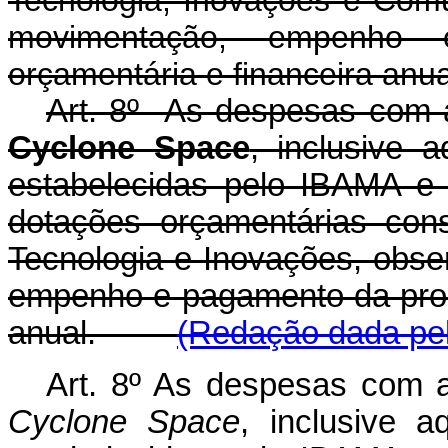
Tecnologia, Inovações e Comu
movimentação, empenho
orçamentária e financeira anua
Art. 8º As despesas com a 
Cyclone Space
, inclusive 
estabelecidas pelo IBAMA e
dotações orçamentárias cons
Tecnologia e Inovações, obse
empenho e pagamento da prog
anual.
(Redação dada pel
Art. 8º As despesas com a 
Cyclone Space
, inclusive a