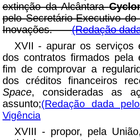
extinção da Alcântara
Cyclo
pelo Secretário-Executivo do 
Inovações.
(Redação dada 
XVII - apurar os serviços
dos contratos firmados pela 
fim de comprovar a regular
dos créditos financeiros re
Space
, consideradas as aç
assunto;
(Redação dada pelo
Vigência
XVIII - propor, pela Uniã