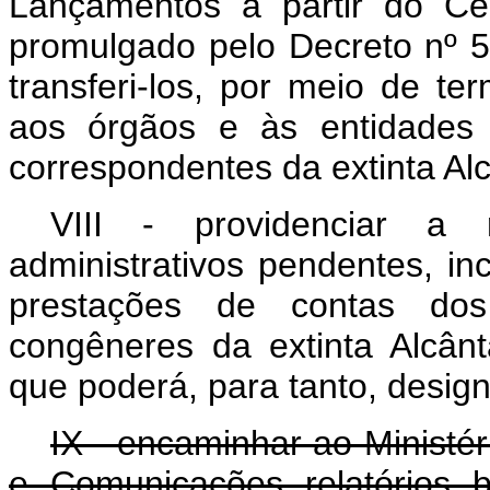
Lançamentos a partir do Ce
promulgado pelo Decreto nº 
transferi-los, por meio de te
aos órgãos e às entidades
correspondentes da extinta Al
VIII - providenciar a r
administrativos pendentes, inc
prestações de contas dos
congêneres da extinta Alcân
que poderá, para tanto, desig
IX - encaminhar ao Ministér
e Comunicações relatórios 