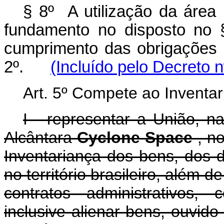
§ 8º A utilização da áre
fundamento no disposto no 
cumprimento das obrigações pr
2º.
(Incluído pelo Decreto 
Art. 5º Compete ao Inventar
I - representar a União, n
Alcântara
Cyclone Space
, n
Inventariança dos bens, dos d
no território brasileiro, além d
contratos administrativos,
inclusive alienar bens, ouvido