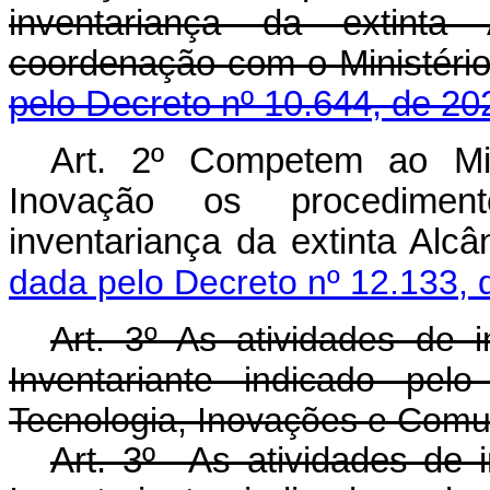
inventariança da extinta
coordenação com o Minist
pelo Decreto nº 10.644, de 20
Art. 2º Competem ao Min
Inovação os procedimento
inventariança da extinta Alc
dada pelo Decreto nº 12.133, 
Art. 3º As atividades de 
Inventariante indicado pel
Tecnologia, Inovações e Comu
Art. 3º As atividades de 