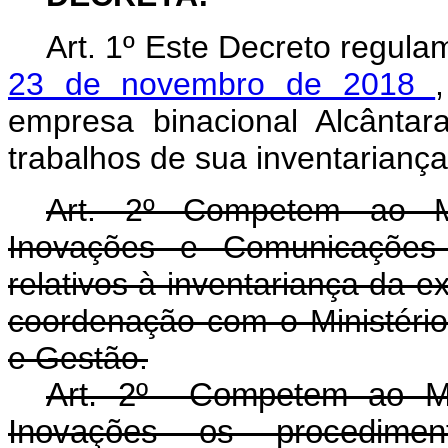
Art. 1º Este Decreto regul
23 de novembro de 2018
empresa binacional Alcânta
trabalhos de sua inventariança
Art. 2º Competem ao Min
Inovações e Comunicações o
relativos à inventariança da e
coordenação com o Ministéri
e Gestão.
Art. 2º Competem ao Min
Inovações os procediment