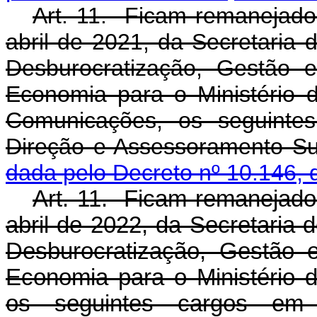
Art. 11. Ficam remanejados
abril de 2021, da Secretaria 
Desburocratização, Gestão e
Economia para o Ministério d
Comunicações, os seguinte
Direção e Assessoramen
dada pelo Decreto nº 10.146, 
Art. 11. Ficam remanejados
abril de 2022, da Secretaria 
Desburocratização, Gestão e
Economia para o Ministério d
os seguintes cargos em