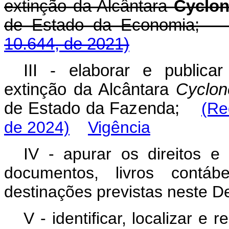
extinção da Alcântara
Cyclo
de Estado da Economi
10.644, de 2021)
III - elaborar e public
extinção da Alcântara
Cyclo
de Estado da Fazenda;
(Re
de 2024)
Vigência
IV - apurar os direitos e
documentos, livros contá
destinações previstas neste D
V - identificar, localizar e