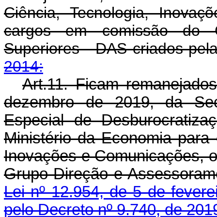
Ciência, Tecnologia, Inova
cargos em comissão do G
Superiores - DAS criados pel
2014:
Art.11. Ficam remanejados
dezembro de 2019, da Secr
Especial de Desburocratiza
Ministério da Economia para o
Inovações e Comunicações, o
Grupo-Direção e Assessorame
Lei nº 12.954, de 5 de fever
pelo Decreto nº 9.740, de 201