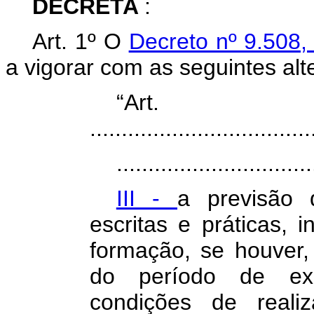
DECRETA
:
Art. 1º O
Decreto nº 9.508
a vigorar com as seguintes alt
“Ar
...................................
...............................
III -
a previsão 
escritas e práticas, 
formação, se houver,
do período de expe
condições de real