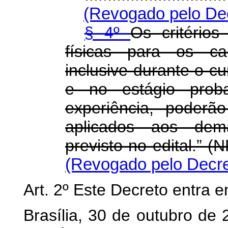
(Revogado pelo Dec
§ 4º
Os critério
físicas para os can
inclusive durante o c
e no estágio prob
experiência, poderã
aplicados aos dema
previsto no edital
(Revogado pelo Decre
Art. 2º Este Decreto entra 
Brasília, 30 de outubro de