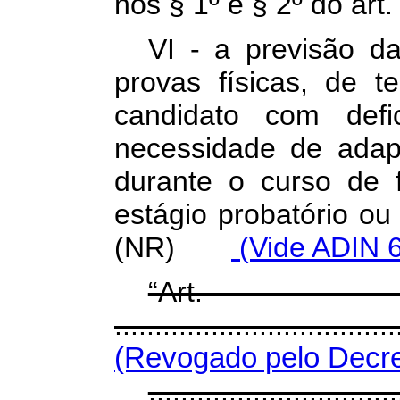
nos § 1º e § 2º do a
VI - a previsão da
provas físicas, de t
candidato com defic
necessidade de adapt
durante o curso de 
estágio probatório ou
(NR)
(Vide ADIN 
“Ar
.................................
(Revogado pelo Decre
...............................