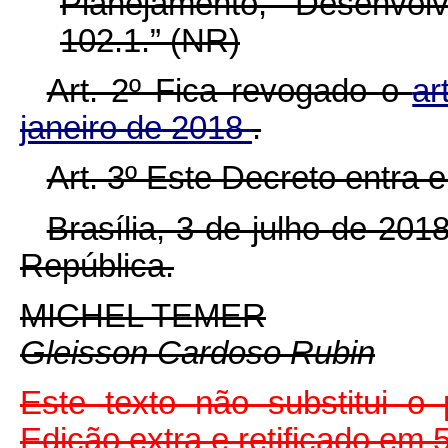
Planejamento, Desenvo
102.1.” (NR)
Art. 2º Fica revogado o
ar
janeiro de 2018
.
Art. 3º Este Decreto entra 
Brasília, 3 de julho de 20
República.
MICHEL TEMER
Gleisson Cardoso Rubin
Este texto não substitui 
Edição extra e
retificado em 