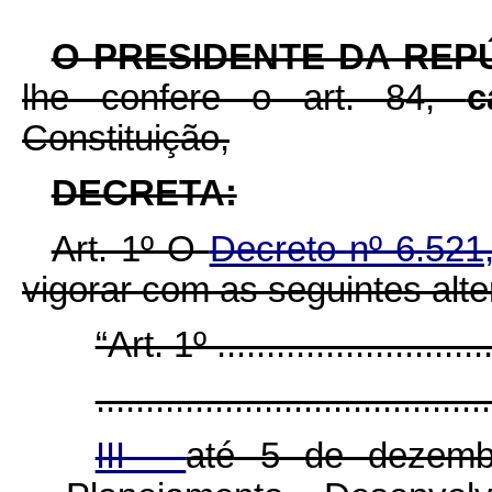
O
PRESIDENTE DA REP
lhe confere o art. 84,
c
Constituição,
DECRETA:
Art. 1º O
Decreto nº 6.521
vigorar com as seguintes alt
“Art. 1º .............................
........................................
III -
até 5 de dezemb