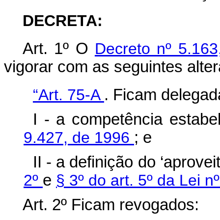
DECRETA:
Art. 1º O
Decreto nº 5.163
vigorar com as seguintes alte
“Art. 75-A
. Ficam delegad
I - a competência estab
9.427, de 1996
; e
II - a definição do ‘aprov
2º
e
§ 3º do art. 5º da Lei 
Art. 2º Ficam revogados: