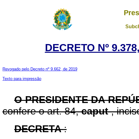
Pres
Subch
DECRETO Nº 9.378,
Revogado pelo Decreto nº 9.662, de 2019
Texto para impressão
O PRESIDENTE DA REPÚ
confere o art. 84,
caput
, inci
DECRETA
: