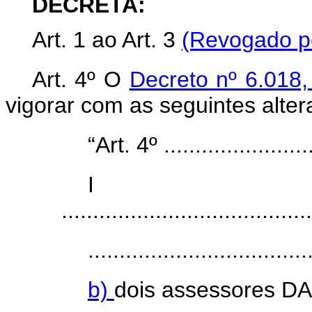
DECRETA:
Art. 1 ao
Art.
3
(Revogado pe
Art. 4º O
Decreto nº 6.018
vigorar com as seguintes alter
“Art. 4º .........................
I
........................................
...................................
b)
dois assessores DA