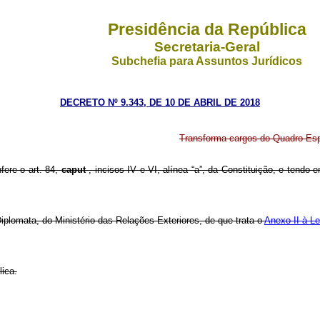
Presidência da República
Secretaria-Geral
Subchefia para Assuntos Jurídicos
DECRETO Nº 9.343, DE 10 DE ABRIL DE 2018
Transforma cargos do Quadro Espec
fere o art. 84,
caput
, incisos IV e VI, alínea “a”, da Constituição, e tendo
iplomata, do Ministério das Relações Exteriores, de que trata o
Anexo II à L
lica.