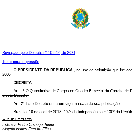
Revogado pelo Decreto nº 10.942, de 2021
Texto para impressão
O
PRESIDENTE DA REPÚBLICA
, no uso da atribuição que lhe con
2006,
DECRETA
:
Art. 1º O Quantitativo de Cargos do Quadro Especial da Carreira de D
a este Decreto.
Art. 2º Este Decreto entra em vigor na data de sua publicação.
Brasília, 10 de abril de 2018; 197º da Independência e 130º da Repúb
MICHEL TEMER
Esteves Pedro Colnago Junior
Aloysio Nunes Ferreira Filho