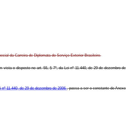
ial da Carreira de Diplomata do Serviço Exterior Brasileiro.
 em vista o disposto no art. 55, § 7º, da Lei nº 11.440, de 29 de dezembro de
ei nº 11.440, de 29 de dezembro de 2006
, passa a ser o constante do Anexo