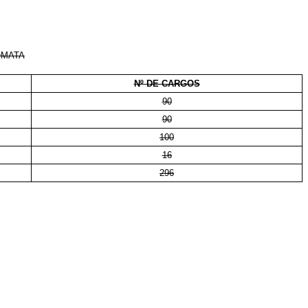
OMATA
Nº DE CARGOS
90
90
100
16
296