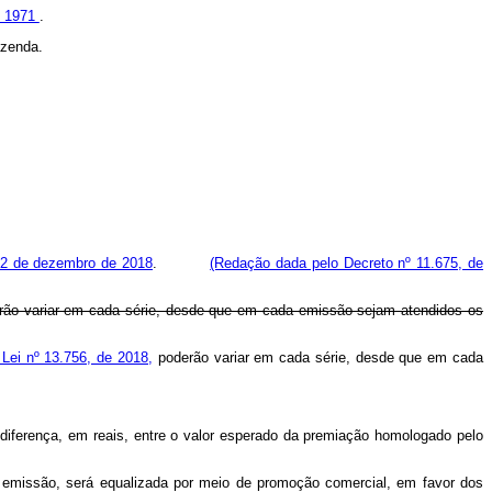
e 1971
.
azenda.
 12 de dezembro de 2018
.
(Redação dada pelo Decreto nº 11.675, de
derão variar em cada série, desde que em cada emissão sejam atendidos os
 Lei nº 13.756, de 2018,
poderão variar em cada série, desde que em cada
 diferença, em reais, entre o valor esperado da premiação homologado pelo
a emissão, será equalizada por meio de promoção comercial, em favor dos