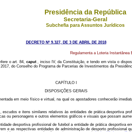
Presidência da República
Secretaria-Geral
Subchefia para Assuntos Jurídicos
DECRETO Nº 9.327, DE 3 DE ABRIL DE 2018
Regulamenta a Loteria Instantânea E
nfere o art. 84,
caput
, inciso IV, da Constituição, e tendo em vista o dispos
 2017, do Conselho do Programa de Parcerias de Investimentos da Presidênc
CAPÍTULO I
DISPOSIÇÕES GERAIS
plementada em meio físico e virtual, na qual os apostadores conhecerão imed
escudos e itens similares relativos às entidades de prática desportiva pro
rcas ou personagens e outros elementos gráficos e visuais que possam aument
ntidade desportiva profissional de futebol a entidade de prática desportiva 
rem e as respectivas entidades de administração de desporto profissional q