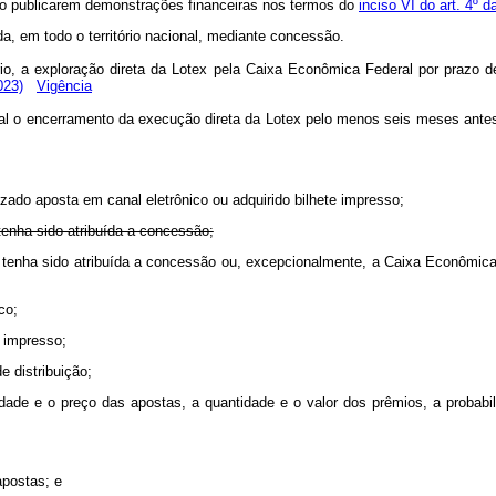
o publicarem demonstrações financeiras nos termos do
inciso VI do art. 4º 
da, em todo o território nacional, mediante concessão.
rio, a exploração direta da Lotex pela Caixa Econômica Federal por prazo d
023)
Vigência
al o encerramento da execução direta da Lotex pelo menos seis meses ant
izado aposta em canal eletrônico ou adquirido bilhete impresso;
 tenha sido atribuída a concessão;
al tenha sido atribuída a concessão ou, excepcionalmente, a Caixa Econômi
co;
e impresso;
 distribuição;
tidade e o preço das apostas, a quantidade e o valor dos prêmios, a probab
apostas; e