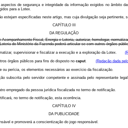
aspectos de segurança e integridade da informação exigidos no âmbito das
gidos para a Lotex.
ão estejam especificadas neste artigo, mas cuja divulgação seja pertinente, se
CAPÍTULO III
DA REGULAÇÃO
 Acompanhamento Fiscal, Energia e Loteria, autorizar, homologar, normatizar,
oteria do Ministério da Fazenda poderá articular-se com outros órgãos públi
rmatizar, supervisionar e fiscalizar a execução e a exploração da Lotex.
(
tros órgãos públicos para fins do disposto no
caput
.
(Redação dada pelo
e ou perícia, os elementos necessários ao exercício da fiscalização.
ção subscrita pelo servidor competente e assinada pelo representante lega
utro empregado da pessoa jurídica fiscalizada no termo de notificação.
tificará, no termo de notificação, esta ocorrência.
CAPÍTULO IV
DA PUBLICIDADE
ponsável e promoverá a conscientização do jogo responsável.