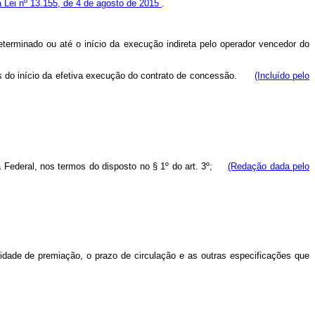
da Lei nº 13.155, de 4 de agosto de 2015
.
eterminado ou até o início da execução indireta pelo operador vencedor do
es do início da efetiva execução do contrato de concessão.
(Incluído pelo
ca Federal, nos termos do disposto no § 1º do art. 3º;
(Redação dada pelo
ilidade de premiação, o prazo de circulação e as outras especificações que