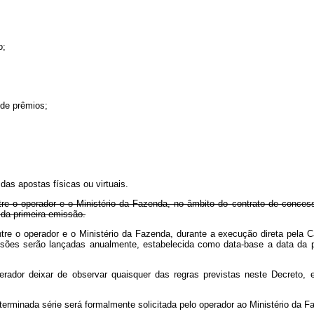
o;
 de prêmios;
as apostas físicas ou virtuais.
re o operador e o Ministério da Fazenda, no âmbito do contrato de concess
da primeira emissão.
tre o operador e o Ministério da Fazenda, durante a execução direta pela 
emissões serão lançadas anualmente, estabelecida como data-base a dat
rador deixar de observar quaisquer das regras previstas neste Decreto,
erminada série será formalmente solicitada pelo operador ao Ministério da F