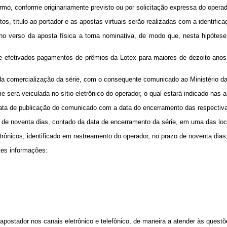
mo, conforme originariamente previsto ou por solicitação expressa do operad
tos, título ao portador e as apostas virtuais serão realizadas com a identifica
no verso da aposta física a torna nominativa, de modo que, nesta hipótese, 
 e efetivados pagamentos de prêmios da Lotex para maiores de dezoito anos,
o da comercialização da série, com o consequente comunicado ao Ministério d
será veiculada no sítio eletrônico do operador, o qual estará indicado nas ap
ta de publicação do comunicado com a data do encerramento das respectivas 
azo de noventa dias, contado da data de encerramento da série, em uma das l
trônicos, identificado em rastreamento do operador, no prazo de noventa dias
ntes informações:
postador nos canais eletrônico e telefônico, de maneira a atender às questõ