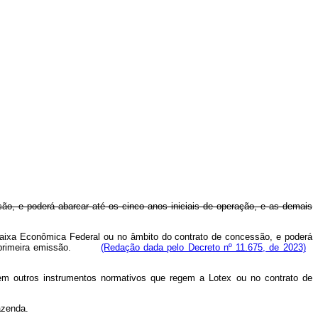
ão, e poderá abarcar até os cinco anos iniciais de operação, e as demais
Caixa Econômica Federal ou no âmbito do contrato de concessão, e poderá
a da primeira emissão.
(Redação dada pelo Decreto nº 11.675, de 2023)
 em outros instrumentos normativos que regem a Lotex ou no contrato de
azenda.