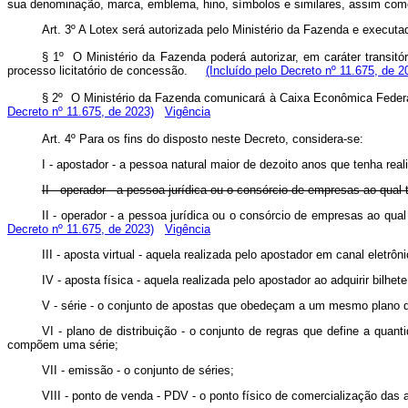
sua denominação, marca, emblema, hino, símbolos e similares, assim com
Art. 3º A Lotex será autorizada pelo Ministério da Fazenda e executa
§ 1º O Ministério da Fazenda poderá autorizar, em caráter transitó
processo licitatório de concessão.
(Incluído pelo Decreto nº 11.675, de 2
§ 2º O Ministério da Fazenda comunicará à Caixa Econômica Feder
Decreto nº 11.675, de 2023)
Vigência
Art. 4º Para os fins do disposto neste Decreto, considera-se:
I - apostador - a pessoa natural maior de dezoito anos que tenha real
II - operador - a pessoa jurídica ou o consórcio de empresas ao qual
II - operador - a pessoa jurídica ou o consórcio de empresas ao qu
Decreto nº 11.675, de 2023)
Vigência
III - aposta virtual - aquela realizada pelo apostador em canal eletrôni
IV - aposta física - aquela realizada pelo apostador ao adquirir bilhet
V - série - o conjunto de apostas que obedeçam a um mesmo plano de
VI - plano de distribuição - o conjunto de regras que define a quan
compõem uma série;
VII - emissão - o conjunto de séries;
VIII - ponto de venda - PDV - o ponto físico de comercialização das 