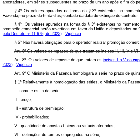
apostadores, em séries subsequentes no prazo de um ano após o fim do perí
§ 4º Os valores apurados na forma do § 3º existentes no momento 
Fazenda, no prazo de trinta dias, contado da data de extinção do contrato.
§ 4º Os valores apurados na forma do § 3º existentes no momento 
promoção comercial serão revertidos em favor da União e depositados na
pelo Decreto nº 11.675, de 2023)
Vigência
§ 5º Não haverá obrigação para o operador realizar promoção comercia
Art. 8º Os valores de repasse de que tratam os incisos II, III, V e VI
Art. 8º Os valores de repasse de que tratam os
incisos I a V do
cap
2023)
Vigência
Art. 9º O Ministério da Fazenda homologará a série no prazo de quinz
§ 1º Relativamente à homologação das séries, o Ministério da Fazenda 
I - nome e estilo da série;
II - preço;
III - estrutura de premiação;
IV - probabilidades;
V - quantidade de apostas físicas ou virtuais ofertadas;
VI - definições de termos empregados na série;