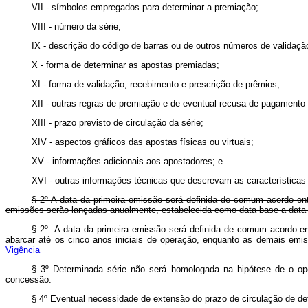
VII - símbolos empregados para determinar a premiação;
VIII - número da série;
IX - descrição do código de barras ou de outros números de validaçã
X - forma de determinar as apostas premiadas;
XI - forma de validação, recebimento e prescrição de prêmios;
XII - outras regras de premiação e de eventual recusa de pagamento
XIII - prazo previsto de circulação da série;
XIV - aspectos gráficos das apostas físicas ou virtuais;
XV - informações adicionais aos apostadores; e
XVI - outras informações técnicas que descrevam as características d
§ 2º A data da primeira emissão será definida de comum acordo ent
emissões serão lançadas anualmente, estabelecida como data-base a data 
§ 2º A data da primeira emissão será definida de comum acordo en
abarcar até os cinco anos iniciais de operação, enquanto as demais 
Vigência
§ 3º Determinada série não será homologada na hipótese de o ope
concessão.
§ 4º Eventual necessidade de extensão do prazo de circulação de det