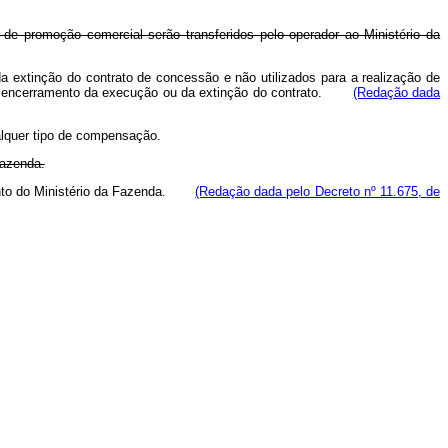
de promoção comercial serão transferidos pelo operador ao Ministério da
extinção do contrato de concessão e não utilizados para a realização de
a do encerramento da execução ou da extinção do contrato.
(Redação dada
ualquer tipo de compensação.
Fazenda.
mento do Ministério da Fazenda.
(Redação dada pelo Decreto nº 11.675, de