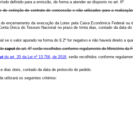
odo definido para a emissão, de forma a atender ao disposto no art. 6º.
de extinção do contrato de concessão e não utilizados para a realização 
do encerramento da execução da Lotex pela Caixa Econômica Federal ou da 
 Conta Única do Tesouro Nacional no prazo de trinta dias, contado da dat
l se o valor apurado na forma do § 2º for negativo e não haverá direito a q
 do
caput
do art. 6º serão recolhidos conforme regulamento do Ministério da 
ut
do art. 20 da Lei nº 13.756, de 2018
, serão recolhidos conforme regula
e dias úteis, contado da data de protocolo do pedido.
utilizará os seguintes critérios: