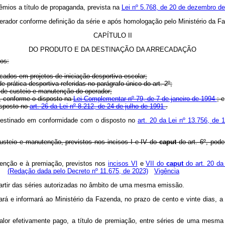
rêmios a título de propaganda, prevista na
Lei nº 5.768, de 20 de dezembro d
operador conforme definição da série e após homologação pelo Ministério da F
CAPÍTULO II
DO PRODUTO E DA DESTINAÇÃO DA ARRECADAÇÃO
os:
icados em projetos de iniciação desportiva escolar;
e prática desportiva referidas no parágrafo único do art. 2º;
s de custeio e manutenção do operador;
n, conforme o disposto na
Lei Complementar nº 79, de 7 de janeiro de 1994
; e
isposto no
art. 26 da Lei nº 8.212, de 24 de julho de 1991
.
destinado em conformidade com o disposto no
art. 20 da Lei nº 13.756, de
usteio e manutenção, previstos nos incisos I e IV do
caput
do art. 6º, po
tenção e à premiação, previstos nos
incisos VI
e
VII do
caput
do art. 20 da
20.
(Redação dada pelo Decreto nº 11.675, de 2023)
Vigência
partir das séries autorizadas no âmbito de uma mesma emissão.
ará e informará ao Ministério da Fazenda, no prazo de cento e vinte dias, a
 valor efetivamente pago, a título de premiação, entre séries de uma mesm