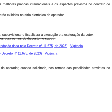
 melhores práticas internacionais e os aspectos previstos no contrato de
rão exibidas no sítio eletrônico do operador.
 supervisionar e fiscalizara a execução e a exploração da Lotex.
cos para os fins do disposto no
caput
.
Redação dada pelo Decreto nº 11.675, de 2023)
Vigência
 Decreto nº 11.675, de 2023)
Vigência
l do operador, quando solicitado, nos termos das penalidades previstas no