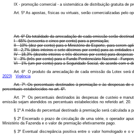
IX - promoção comercial - a sistemática de distribuição gratuita de p
Art. 5º As apostas, físicas ou virtuais, serão comercializadas pelo 
Art. 6º Da totalidade da arrecadação de cada emissão serão destinad
I - 65% (sessenta e cinco por cento) para a premiação;
II - 10% (dez por cento) para o Ministério do Esporte, para serem apl
III - 2,7% (dois inteiros e sete décimos por cento) para as entidades d
IV - 18,3% (dezoito inteiros e três décimos por cento) para despesa
V - 3% (três por cento) para o Fundo Penitenciário Nacional - Funpe
VI - 1% (um por cento) para a Seguridade Social, de acordo com o d
Art. 6º O produto da arrecadação de cada emissão da Lotex será 
2023)
Vigência
Art. 7º. Os percentuais destinados à premiação e às despesas de c
percentuais estabelecidos no art. 6º.
Art. 7º Os percentuais destinados às despesas de custeio e manu
emissão sejam atendidos os percentuais estabelecidos no referido art. 
§ 1º A média do percentual destinado à premiação será calculada a 
§ 2º Encerrado o prazo de circulação de uma série, o operador apur
Ministério da Fazenda e o valor de premiação efetivamente pago.
§ 3º Eventual discrepância positiva entre o valor homologado e o