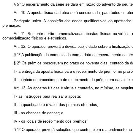
§ 5º O encerramento da série se dará em razão do advento de seu ter
Art. 10. A aposta física da Lotex será considerada, para todos os efei
Parágrafo único. A aposição dos dados qualificativos do apostador 
premiação.
Art. 11. Somente serão comercializadas apostas físicas ou virtuais
comercialização físicos e eletrônicos.
Art. 12. O operador proverá a devida publicidade sobre a finalizaçã
§ 1º A publicação do comunicado com a data de encerramento da série 
§ 2º Os prêmios prescrevem no prazo de noventa dias, contado da da
I - a entrega da aposta física para o recebimento de prêmio, no pr
II - o início do procedimento de recebimento do prêmio em canais ele
Art. 13. As apostas físicas e virtuais conterão, no mínimo, as segui
I - as instruções para realizar a aposta;
II - a quantidade e o valor dos prêmios ofertados;
III - as chances de ganhar; e
IV - os locais de recebimento dos prêmios.
§ 1º O operador proverá soluções que contemplem o atendimento ao a