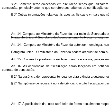
§ 2º Somente serão colocadas em circulação séries que utilizarem 
concessão, principalmente no que se refere aos critérios de certificação exi
§ 3º Outras informações relativas às apostas físicas e virtuais que n
Art. 14. Compete ao Ministério da Fazenda, por meio da Secretaria de
Parágrafo único. A Secretaria de Acompanhamento Fiscal, Energia e L
Art. 14. Compete ao Ministério da Fazenda autorizar, homologar, no
Parágrafo único. O Ministério da Fazenda poderá articular-se com ou
Art. 15. O operador prestará os esclarecimentos e exibirá, para exam
Art. 16. As ocorrências da fiscalização serão lançadas em notifica
contrato de concessão.
§ 1º Na ausência do representante legal se dará ciência a qualquer o
§ 2º Na hipótese de recusa à nota de ciência, o órgão fiscalizador cer
Art. 17. A publicidade da Lotex será feita de forma socialmente res