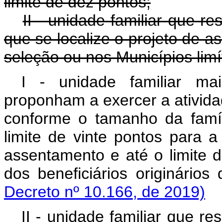
limite de dez pontos;
II - unidade familiar que 
que se localize o projeto de a
seleção ou nos Municípios limít
I - unidade familiar m
proponham a exercer a ativida
conforme o tamanho da famíl
limite de vinte pontos para a
assentamento e até o limite d
dos beneficiários originár
Decreto nº 10.166, de 2019)
II - unidade familiar que r