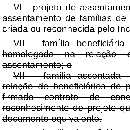
VI - projeto de assentament
assentamento de famílias de a
criada ou reconhecida pelo Inc
VII - família beneficiári
homologada na relação d
assentamento; e
VIII - família assentada
relação de beneficiários do
firmado contrato de co
reconhecimento de projeto qu
documento equivalente.