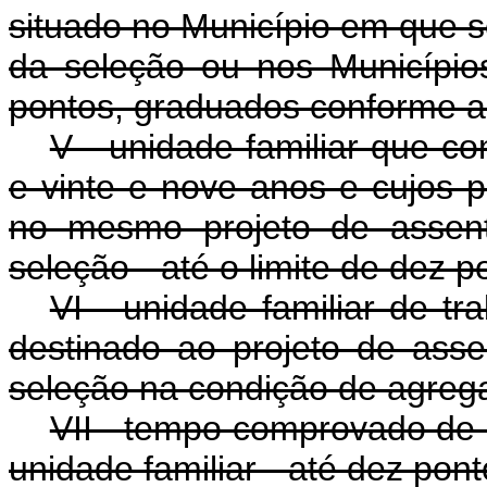
situado no Município em que s
da seleção ou nos Municípios 
pontos, graduados conforme a
V - unidade familiar que co
e vinte e nove anos e cujos 
no mesmo projeto de assent
seleção - até o limite de dez p
VI - unidade familiar de tr
destinado ao projeto de ass
seleção na condição de agrega
VII - tempo comprovado de e
unidade familiar - até dez pont