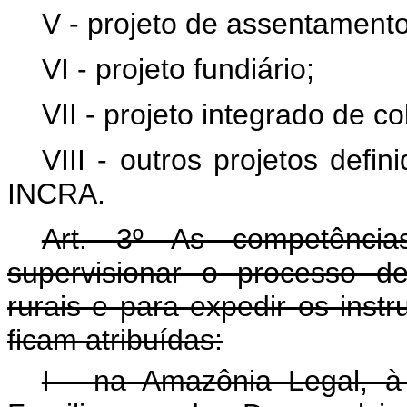
V - projeto de assentamento 
VI - projeto fundiário;
VII - projeto integrado de c
VIII - outros projetos def
INCRA.
Art. 3º As competência
supervisionar o processo de
rurais e para expedir os instr
ficam atribuídas:
I - na Amazônia Legal, à 