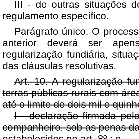
III - de outras situações 
regulamento específico.
Parágrafo único. O process
anterior deverá ser ape
regularização fundiária, situ
das cláusulas resolutivas.
Art. 10. A regularização f
terras públicas rurais com áre
até o limite de dois mil e qui
I - declaração firmada pel
companheiro, sob as penas da 
estabelecidos no art. 8º ; e