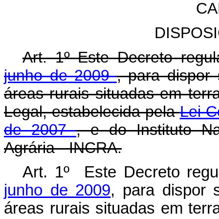
CA
DISPOS
Art. 1º Este Decreto reg
junho de 2009
, para dispor
áreas rurais situadas em ter
Legal, estabelecida pela
Lei C
de 2007
, e do Instituto 
Agrária - INCRA.
Art. 1º Este Decreto reg
junho de 2009
, para dispor 
áreas rurais situadas em terr