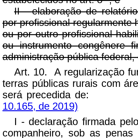
II - elaboração de relatóri
por profissional regularmente 
ou por outro profissional hab
ou instrumento congênere f
administração pública federal, e
Art. 10. A regularização f
terras públicas rurais com ár
será precedida d
10.165, de 2019)
I - declaração firmada pel
companheiro, sob as penas 