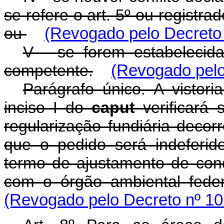
se refere o art. 5º ou registra
ou
(Revogado pelo Decreto 
V - se forem estabelecid
competente.
(Revogado pelo
Parágrafo único. A vistori
inciso I do
caput
verificará
regularização fundiária deco
que o pedido será indeferid
termo de ajustamento de cond
com o órgão ambiental feder
(Revogado pelo Decreto nº 10