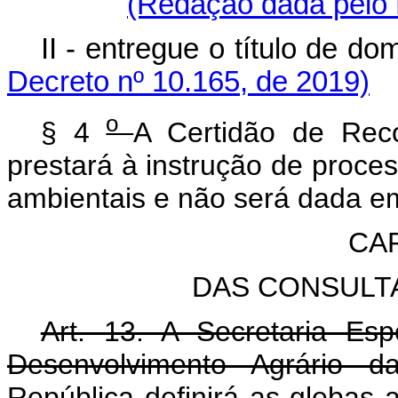
(Redação dada pelo 
II - entregue o título de do
Decreto nº 10.165, de 2019)
o
§ 4
A Certidão de Rec
prestará à instrução de proces
ambientais e não será dada em
CAP
DAS CONSULTA
Art. 13. A Secretaria Esp
Desenvolvimento Agrário d
República definirá as glebas 