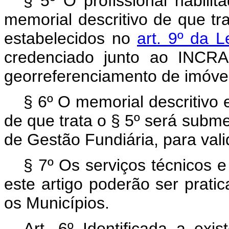
§ 5º
O profissional habili
memorial descritivo de que tra
estabelecidos no
art. 9º da 
credenciado junto ao INCRA
georreferenciamento de imóvei
§ 6º
O memorial descritivo e
de que trata o § 5º será subm
de Gestão Fundiária, para val
§ 7º
Os serviços técnicos e
este artigo poderão ser prat
os Municípios.
Art. 6º Identificada a exi