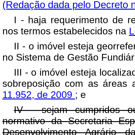
(Redação dada pelo Decreto n
I - haja requerimento de r
nos termos estabelecidos na
L
II - o imóvel esteja georref
no Sistema de Gestão Fundiár
III - o imóvel esteja localiz
sobreposição com as áreas 
11.952, de 2009
; e
IV - sejam cumpridos ou
normativo da Secretaria Esp
Desenvolvimento Agrário d