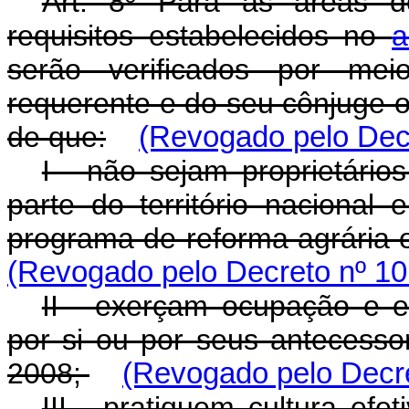
Art. 8º Para as áreas d
requisitos estabelecidos no
a
serão verificados por mei
requerente e do seu cônjuge o
de que:
(Revogado pelo Decr
I - não sejam proprietário
parte do território nacional
programa de reforma agrária o
(Revogado pelo Decreto nº 10
II - exerçam ocupação e ex
por si ou por seus antecesso
2008;
(Revogado pelo Decre
III - pratiquem cultura efeti