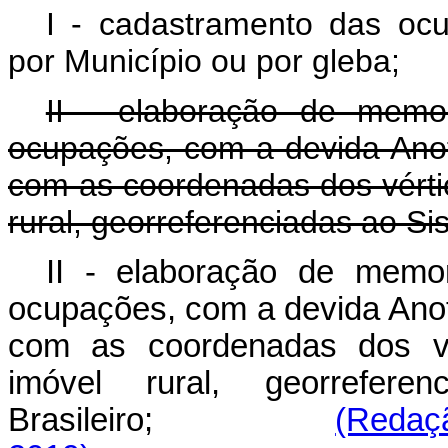
I - cadastramento das ocu
por Município ou por gleba;
II - elaboração de memor
ocupações, com a devida Ano
com as coordenadas dos vértic
rural, georreferenciadas ao Si
II - elaboração de memor
ocupações, com a devida Ano
com as coordenadas dos vér
imóvel rural, georrefer
Brasileiro;
(Redaçã