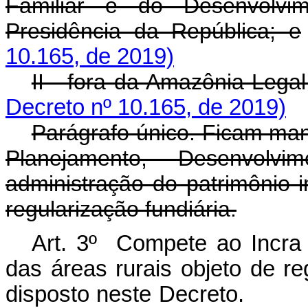
Familiar e do Desenvolvi
Presidência da República; e
10.165, de 2019)
II - fora da Amazônia Lega
Decreto nº 10.165, de 2019)
Parágrafo único. Ficam mant
Planejamento, Desenvolv
administração do patrimônio i
regularização fundiária.
Art. 3º Compete ao Incra e
das áreas rurais objeto de re
disposto neste Decre