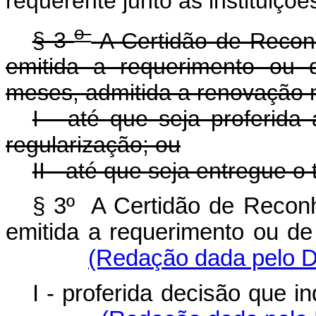
requerente junto às instituições
o
§ 3
A Certidão de Recon
emitida a requerimento ou 
meses, admitida a renovação n
I - até que seja proferida
regularização; ou
II - até que seja entregue o 
§ 3º A Certidão de Recon
emitida a requerimento ou de 
(Redação dada pelo D
I - proferida decisão que i