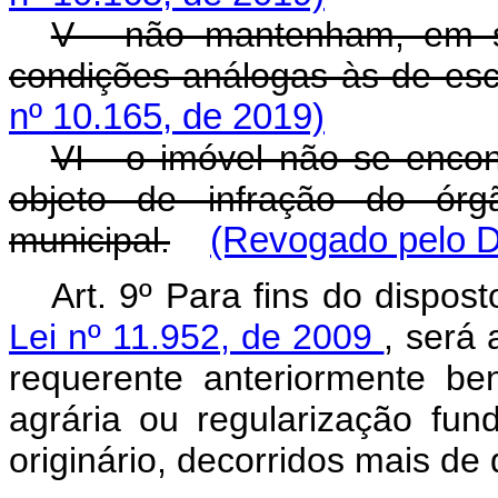
V - não mantenham, em s
condições análogas às de es
nº 10.165, de 2019)
VI - o imóvel não se enco
objeto de infração do órgã
municipal.
(Revogado pelo D
Art. 9º Para fins do dispos
Lei nº 11.952, de 2009
, será 
requerente anteriormente be
agrária ou regularização fun
originário, decorridos mais de