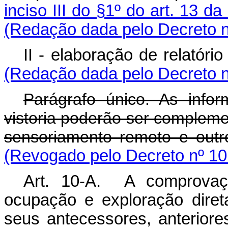
inciso III do §1º do art. 13 d
(Redação dada pelo Decreto n
II - elaboração de rela
(Redação dada pelo Decreto n
Parágrafo único. As infor
vistoria poderão ser complem
sensoriamento remoto e outr
(Revogado pelo Decreto nº 10
Art. 10-A. A comprovaçã
ocupação e exploração diret
seus antecessores, anterior