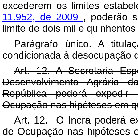
excederem os limites estabe
11.952, de 2009
, poderão s
limite de dois mil e quinhentos
Parágrafo único. A titu
condicionada à desocupação d
Art. 12. A Secretaria Esp
Desenvolvimento Agrário d
República poderá expedir
Ocupação nas hipóteses em q
Art. 12. O Incra poderá e
de Ocupação nas hipóte