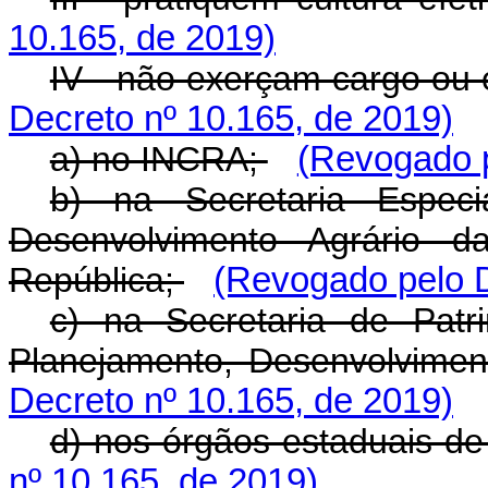
10.165, de 2019)
IV - não exerçam cargo ou 
Decreto nº 10.165, de 2019)
a) no INCRA;
(Revogado p
b) na Secretaria Especi
Desenvolvimento Agrário d
República;
(Revogado pelo D
c) na Secretaria de Patr
Planejamento, Desenvolvimen
Decreto nº 10.165, de 2019)
d) nos órgãos estaduais de
nº 10.165, de 2019)