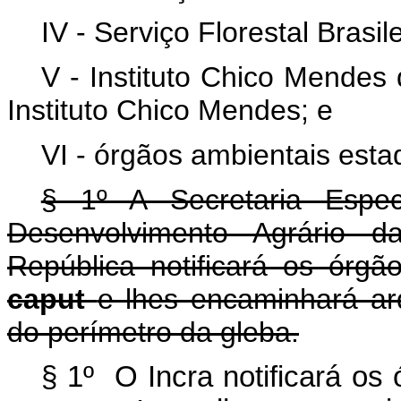
IV - Serviço Florestal Brasile
V - Instituto Chico Mendes
Instituto Chico Mendes; e
VI - órgãos ambientais esta
§ 1º A Secretaria Espec
Desenvolvimento Agrário d
República notificará os órg
caput
e lhes encaminhará arq
do perímetro da gleba.
§ 1º O Incra notificará os