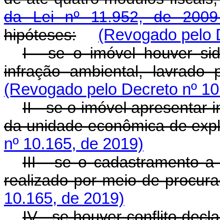
da Lei nº 11.952, de 20
hipóteses:
(Revogado pelo D
I - se o imóvel houver s
infração ambiental, lavrado 
(Revogado pelo Decreto nº 10
II - se o imóvel apresentar 
da unidade econômica de exp
nº 10.165, de 2019)
III - se o cadastramento a
realizado por meio de procu
10.165, de 2019)
IV - se houver conflito dec