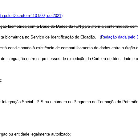
a pelo Decreto nº 10.900, de 2021)
idação biométrica com a Base de Dados da ICN para aferir a conformidade com
lta biométrica no Serviço de Identificação do Cidadão.
(Redação dada pelo D
º está condicionado à existência de compartilhamento de dados entre o órgão de
 de integração entre os processos de expedição da Carteira de Identidade e o
o:
de Integração Social - PIS ou o número no Programa de Formação do Patrimôn
rgão ou entidade legalmente autorizado;