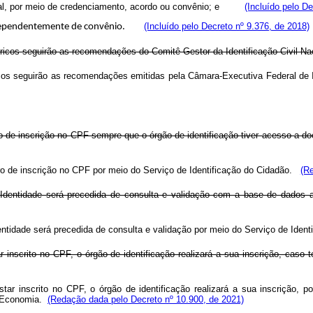
cional, por meio de credenciamento, acordo ou convênio; e
(Incluído pelo D
(Incluído pelo Decreto nº 9.376, de 2018)
C, independentemente de convênio.
ricos seguirão as recomendações do Comitê Gestor da Identificação Civil Nac
cos seguirão as recomendações emitidas pela Câmara-Executiva Federal de 
mero de inscrição no CPF sempre que o órgão de identificação tiver acesso a
ero de inscrição no CPF por meio do Serviço de Identificação do Cidadão.
(R
Identidade será precedida de consulta e validação com a base de dados adm
ntidade será precedida de consulta e validação por meio do Serviço de Ident
r inscrito no CPF, o órgão de identificação realizará a sua inscrição, cas
tar inscrito no CPF, o órgão de identificação realizará a sua inscrição, 
a Economia.
(Redação dada pelo Decreto nº 10.900, de 2021)