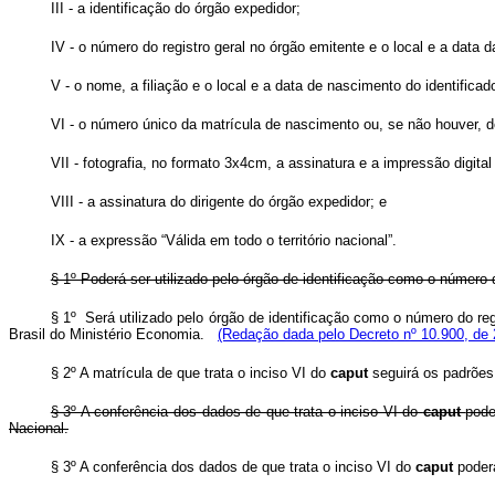
III - a identificação do órgão expedidor;
IV - o número do registro geral no órgão emitente e o local e a data 
V - o nome, a filiação e o local e a data de nascimento do identificad
VI - o número único da matrícula de nascimento ou, se não houver, de
VII - fotografia, no formato 3x4cm, a assinatura e a impressão digital 
VIII - a assinatura do dirigente do órgão expedidor; e
IX - a expressão “Válida em todo o território nacional”.
§ 1º Poderá ser utilizado pelo órgão de identificação como o número d
§ 1º Será utilizado pelo órgão de identificação como o número do reg
Brasil do Ministério Economia.
(Redação dada pelo Decreto nº 10.900, de 
§ 2º A matrícula de que trata o inciso VI do
caput
seguirá os padrões
§ 3º A conferência dos dados de que trata o inciso VI do
caput
pode
Nacional.
§ 3º A conferência dos dados de que trata o inciso VI do
caput
poder