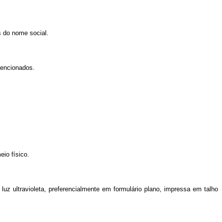
s do nome social.
mencionados.
io físico.
uz ultravioleta, preferencialmente em formulário plano, impressa em talho