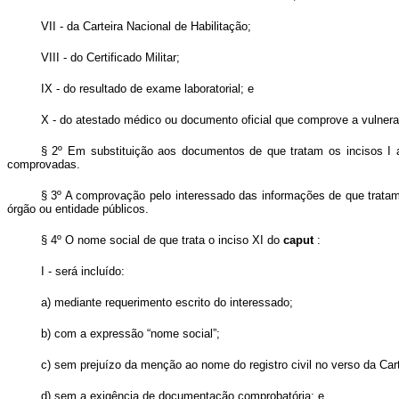
VII - da Carteira Nacional de Habilitação;
VIII - do Certificado Militar;
IX - do resultado de exame laboratorial; e
X - do atestado médico ou documento oficial que comprove a vulnerab
§ 2º Em substituição aos documentos de que tratam os incisos I 
comprovadas.
§ 3º A comprovação pelo interessado das informações de que tratam
órgão ou entidade públicos.
§ 4º O nome social de que trata o inciso XI do
caput
:
I - será incluído:
a) mediante requerimento escrito do interessado;
b) com a expressão “nome social”;
c) sem prejuízo da menção ao nome do registro civil no verso da Cart
d) sem a exigência de documentação comprobatória; e