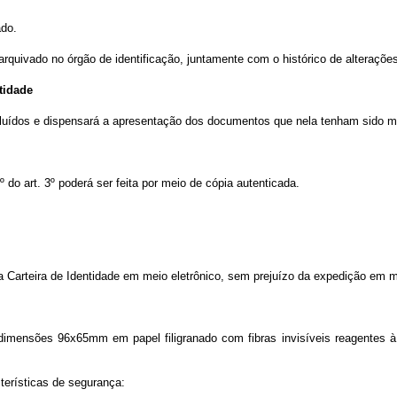
ado.
á arquivado no órgão de identificação, juntamente com o histórico de alteraçõe
tidade
 incluídos e dispensará a apresentação dos documentos que nela tenham sido 
º do art. 3º poderá ser feita por meio de cópia autenticada.
a Carteira de Identidade em meio eletrônico, sem prejuízo da expedição em me
dimensões 96x65mm em papel filigranado com fibras invisíveis reagentes à l
cterísticas de segurança: