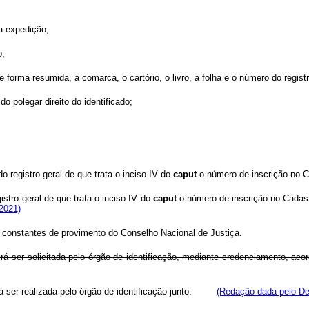
da expedição;
o;
 forma resumida, a comarca, o cartório, o livro, a folha e o número do regis
do polegar direito do identificado;
o registro geral de que trata o inciso IV do
caput
o número de inscrição no C
istro geral de que trata o inciso IV do
caput
o número de inscrição no Cadas
2021)
 constantes de provimento do Conselho Nacional de Justiça.
rá ser solicitada pelo órgão de identificação, mediante credenciamento, aco
á ser realizada pelo órgão de identificação junto:
(Redação dada pelo Dec