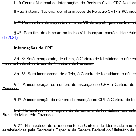
I - à Central Nacional de Informações do Registro Civil - CRC Na
II - ao Sistema Nacional de Informações de Registro Civil - SIR
§ 4º Para os fins do disposto no inciso VII do
caput
, padrões biomét
§ 4º Para fins do disposto no inciso VII do
caput
, padrões biométri
de 2021)
Informações do CPF
Art. 6º Será incorporado, de ofício, à Carteira de Identidade, o nú
Receita Federal do Brasil do Ministério da Fazenda.
Art. 6º Será incorporado, de ofício, à Carteira de Identidade, o núm
§ 1º A incorporação do número de inscrição no CPF à Carteira de 
Fazenda.
§ 1º A incorporação do número de inscrição no CPF à Carteira de Ide
§ 2º Na hipótese de o requerente da Carteira de Identidade não esta
Brasil do Ministério Fazenda.
§ 2º Na hipótese de o requerente da Carteira de Identidade não es
estabelecidas pela Secretaria Especial da Receita Federal do Ministério d