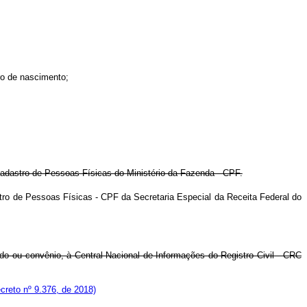
tro de nascimento;
adastro de Pessoas Físicas do Ministério da Fazenda - CPF.
tro de Pessoas Físicas - CPF da Secretaria Especial da Receita Federal do
rdo ou convênio, à Central Nacional de Informações do Registro Civil - CRC
reto nº 9.376, de 2018)