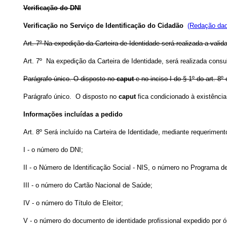
Verificação do DNI
Verificação no Serviço de Identificação do Cidadão
(Redação dad
Art. 7º Na expedição da Carteira de Identidade será realizada a val
Art. 7º
Na expedição da Carteira de Identidade, será realizada consu
Parágrafo único. O disposto no
caput
e no inciso I do § 1º do art. 8
Parágrafo único. O disposto no
caput
fica condicionado à existência
Informações incluídas a pedido
Art. 8º Será incluído na Carteira de Identidade, mediante requeriment
I - o número do DNI;
II - o Número de Identificação Social - NIS, o número no Programa 
III - o número do Cartão Nacional de Saúde;
IV - o número do Título de Eleitor;
V - o número do documento de identidade profissional expedido por ó