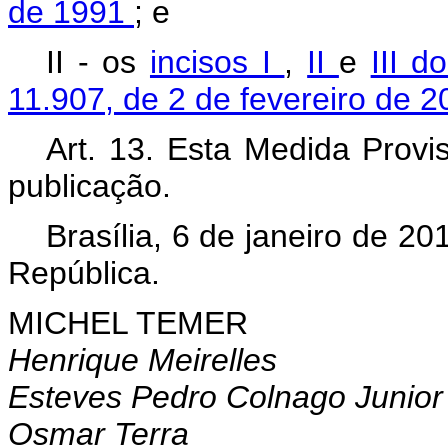
de 1991
; e
II - os
incisos I
,
II
e
III d
11.907, de 2 de fevereiro de 2
Art. 13. Esta Medida Provi
publicação.
Brasília, 6 de janeiro de 2
República.
MICHEL TEMER
Henrique Meirelles
Esteves Pedro Colnago Junior
Osmar Terra