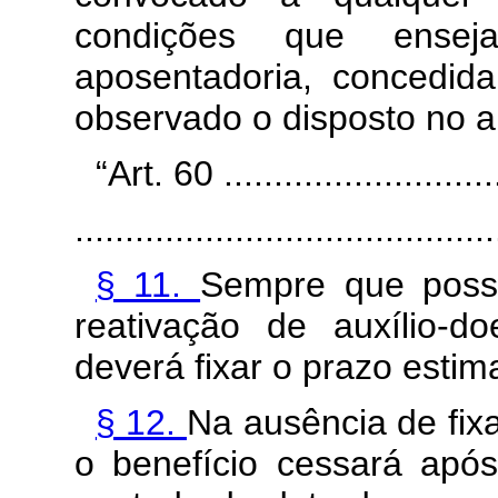
condições que ense
aposentadoria, concedida 
observado o disposto no ar
“Art. 60 .............................
..........................................
§ 11.
Sempre que possí
reativação de auxílio-doe
deverá fixar o prazo estim
§ 12.
Na ausência de fixa
o benefício cessará após