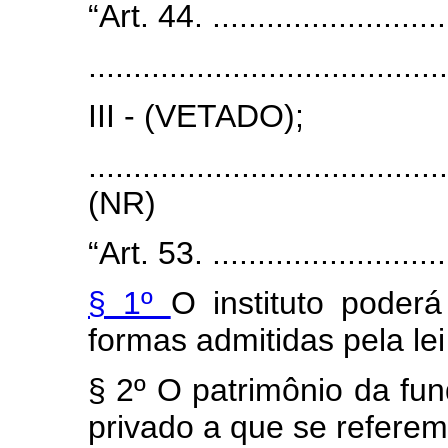
“Art. 44. ............................
........................................
III - (VETADO);
.......................................
(NR)
“Art. 53. ............................
§ 1º
O instituto poder
formas admitidas pela lei 
§ 2º O patrimônio da fund
privado a que se referem 