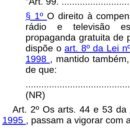
“Art. 99. ............................
§ 1º
O direito à compen
rádio e televisão e
propaganda gratuita de p
dispõe o
art. 8º da Lei 
1998
, mantido também, 
de que:
.......................................
(NR)
Art. 2º Os arts. 44 e 53 da
1995
, passam a vigorar com a