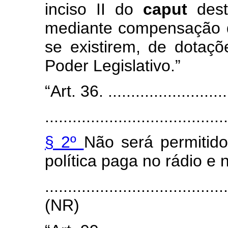
inciso II do
caput
des
mediante compensação 
se existirem, de dotaç
Poder Legislativo.”
“Art. 36. ............................
........................................
§ 2º
Não será permitid
política paga no rádio e n
.......................................
(NR)