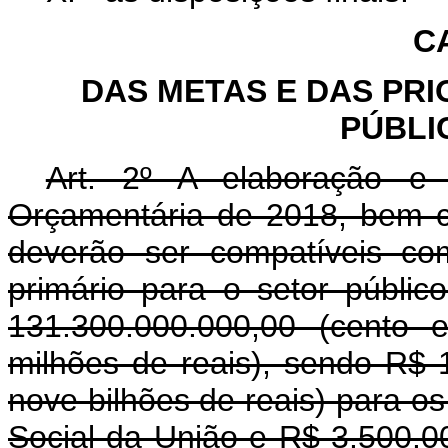
C
DAS METAS E DAS PR
PÚBLI
Art. 2º A elaboração e
Orçamentária de 2018, bem c
deverão ser compatíveis 
primário para o setor públic
131.300.000.000,00 (cento 
milhões de reais), sendo R$ 
nove bilhões de reais) para o
Social da União e R$ 3.500.00