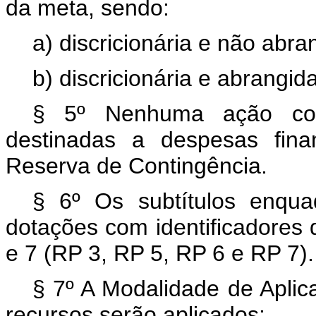
da meta, sendo:
a) discricionária e não abr
b) discricionária e abrangid
§ 5º Nenhuma ação cont
destinadas a despesas fina
Reserva de Contingência.
§ 6º Os subtítulos enqu
dotações com identificadores d
e 7 (RP 3, RP 5, RP 6 e RP 7).
§ 7º A Modalidade de Aplic
recursos serão aplicados: