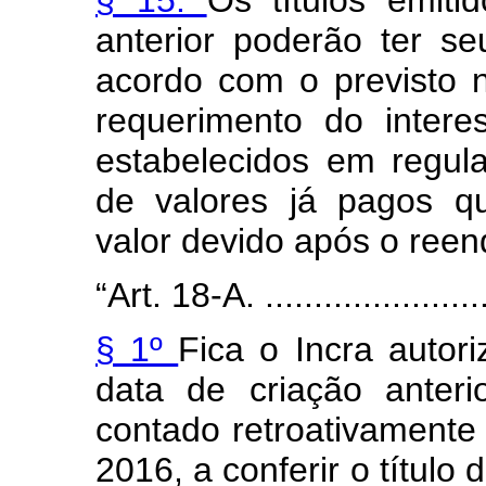
§ 15.
Os títulos emit
anterior poderão ter s
acordo com o previsto n
requerimento do inter
estabelecidos em regul
de valores já pagos q
valor devido após o ree
“Art. 18-A. .........................
§ 1º
Fica o Incra auto
data de criação anter
contado retroativamente
2016, a conferir o título