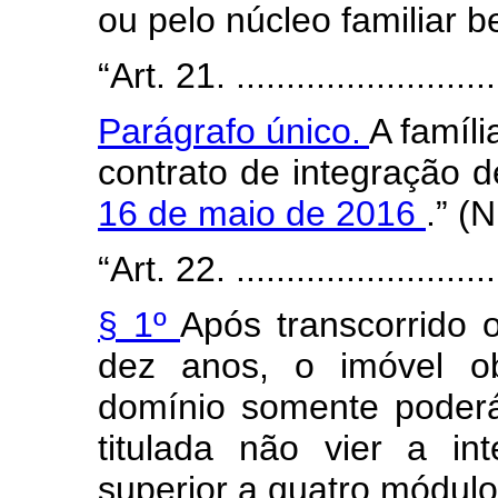
ou pelo núcleo familiar b
“Art. 21. ............................
Parágrafo único.
A famíli
contrato de integração d
16 de maio de 2016
.” (
“Art. 22. ............................
§ 1º
Após transcorrido 
dez anos, o imóvel obj
domínio somente poderá
titulada não vier a in
superior a quatro módulos