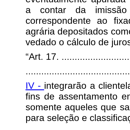
a contar da imissão
correspondente ao fixa
agrária depositados como 
vedado o cálculo de juro
“Art. 17. ............................
........................................
IV -
integrarão a cliente
fins de assentamento em
somente aqueles que sati
para seleção e classifica