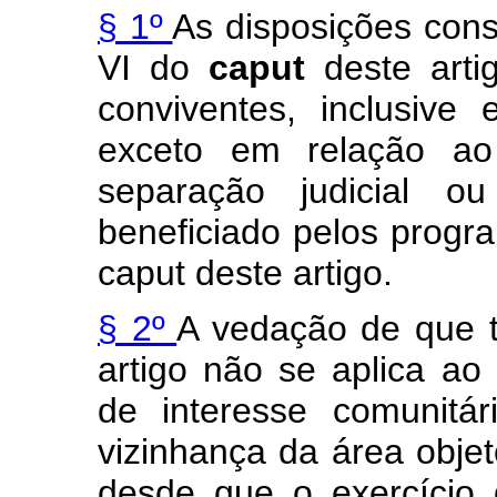
§ 1º
As disposições consta
VI do
caput
deste art
conviventes, inclusive
exceto em relação a
separação judicial o
beneficiado pelos progra
caput
deste artigo.
§ 2º
A vedação de que t
artigo não se aplica ao
de interesse comunitá
vizinhança da área obje
desde que o exercício