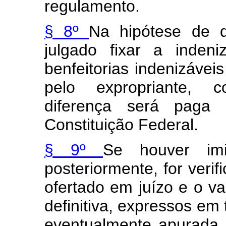
regulamento.
§ 8º
Na hipótese de de
julgado fixar a inden
benfeitorias indenizávei
pelo expropriante, c
diferença será paga
Constituição Federal.
§ 9º
Se houver im
posteriormente, for verif
ofertado em juízo e o v
definitiva, expressos em 
eventualmente apurada i