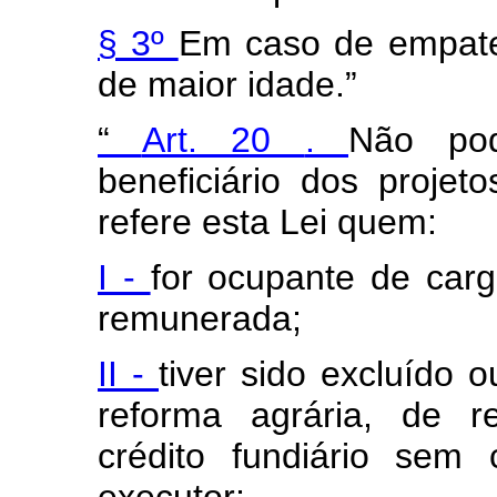
§ 3º
Em caso de empate,
de maior idade.”
“
Art. 20
.
Não pod
beneficiário dos proje
refere esta Lei quem:
I -
for ocupante de car
remunerada;
II -
tiver sido excluído
reforma agrária, de r
crédito fundiário sem