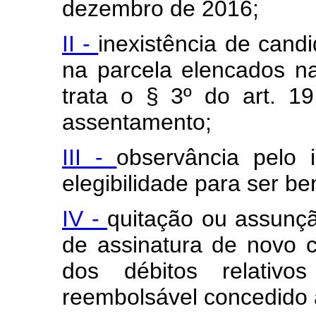
dezembro de 2016;
II -
inexistência de cand
na parcela elencados na
trata o § 3º do art. 1
assentamento;
III -
observância pelo 
elegibilidade para ser be
IV -
quitação ou assunçã
de assinatura de novo 
dos débitos relativo
reembolsável concedido ao