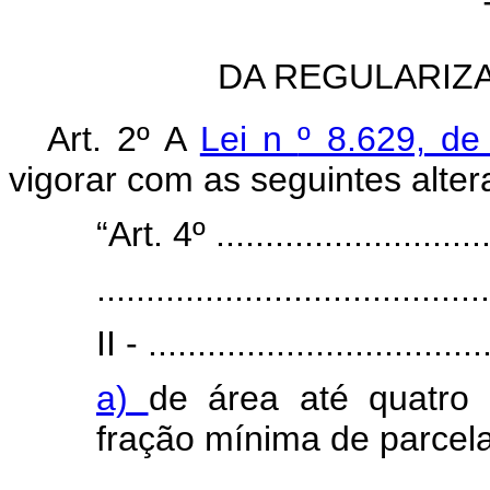
DA REGULARIZ
Art. 2º A
Lei n
º 8.629, de
vigorar com as seguintes alter
“Art. 4º .............................
........................................
II - ..................................
a)
de área até quatro 
fração mínima de parcel