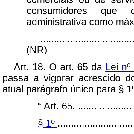
consumidores que o
administrativa como máx
...................................
(NR)
Art. 18. O art. 65 da
Lei nº
passa a vigorar acrescido d
atual parágrafo único para § 1º
“
Art. 65. ......................
§ 1º
............................