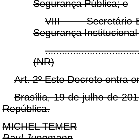
Segurança Pública; e
VIII - Secretário
Segurança Institucional
.................................
(NR)
Art. 2º Este Decreto entra 
Brasília, 19 de julho de 2
República.
MICHEL TEMER
Raul Jungmann