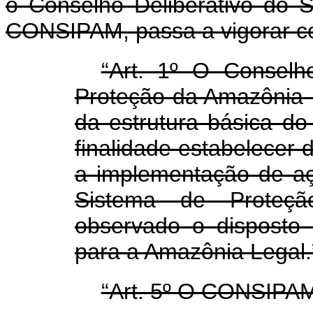
o Conselho Deliberativo do 
CONSIPAM, passa a vigorar co
“Art. 1º O Conselh
Proteção da Amazônia 
da estrutura básica do
finalidade estabelecer 
a implementação de a
Sistema de Proteç
observado o disposto n
para a Amazônia Legal.
“Art. 5º O CONSIPAM