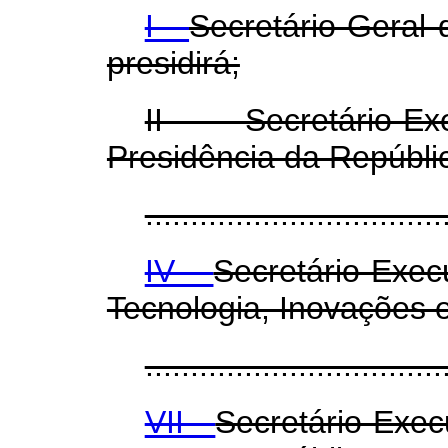
I -
Secretário-Geral 
presidirá;
II - Secretário-E
Presidência da Repúbli
.................................
IV -
Secretário-Exec
Tecnologia, Inovações
.................................
VII -
Secretário-Execu