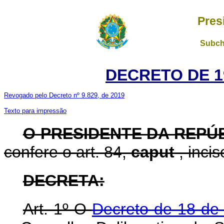
Pres
Subch
DECRETO DE 1
Revogado pelo Decreto nº 9.829, de 2019
Texto para impressão
O PRESIDENTE DA REPÚ
confere o art. 84,
caput
, inci
DECRETA:
Art. 1º O
Decreto de 18 de