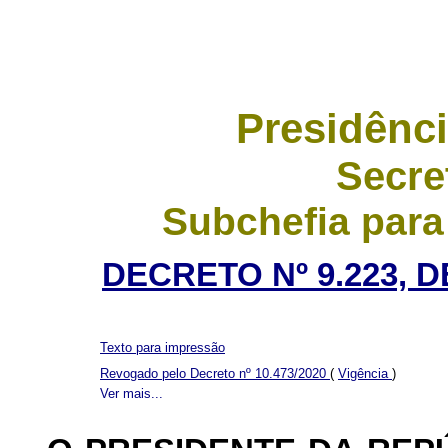
Presidênci
Secre
Subchefia para
DECRETO Nº 9.223, 
Texto para impressão
Revogado pelo Decreto nº 10.473/2020
(
Vigência
)
Ver mais...