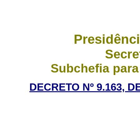
Presidênci
Secre
Subchefia para
DECRETO Nº 9.163, D