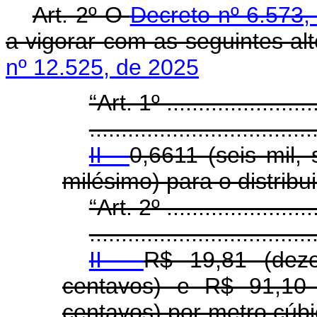
Art. 2º O
Decreto nº 6.573
a vigorar com as seguintes a
nº 12.525, de 2025
“Art. 1º .........................
...................................
II -
0,6611 (seis mil,
milésimo) para o distribu
“Art. 2º .........................
...................................
II -
R$ 19,81 (dez
centavos) e R$ 91,10
centavos) por metro cúbi