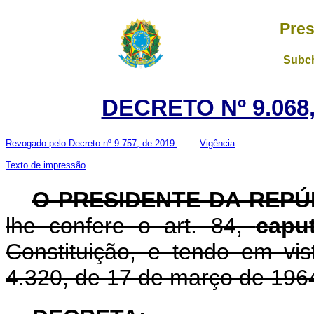
Pres
Subch
DECRETO Nº 9.068,
Revogado pelo Decreto nº 9.757, de 2019
Vigência
Texto de impressão
O PRESIDENTE DA REP
lhe confere o art. 84,
cap
Constituição, e tendo em vis
4.320, de 17 de março de 196