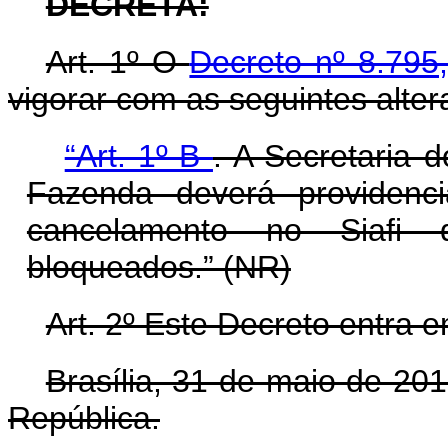
DECRETA:
Art. 1º O
Decreto nº 8.795
vigorar com as seguintes alter
“Art. 1º-B
. A Secretaria 
Fazenda deverá providenc
cancelamento no Siafi
bloqueados.” (NR)
Art. 2º Este Decreto entra 
Brasília, 31 de maio de 20
República.