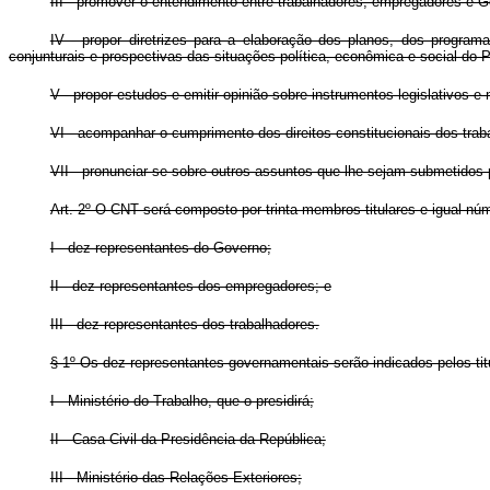
III - promover o entendimento entre trabalhadores, empregadores e G
IV - propor diretrizes para a elaboração dos planos, dos progra
conjunturais e prospectivas das situações política, econômica e social do P
V - propor estudos e emitir opinião sobre instrumentos legislativos
VI - acompanhar o cumprimento dos direitos constitucionais dos traba
VII - pronunciar-se sobre outros assuntos que lhe sejam submetidos
Art. 2º O CNT será composto por trinta membros titulares e igual nú
I - dez representantes do Governo;
II - dez representantes dos empregadores; e
III - dez representantes dos trabalhadores.
§ 1º Os dez representantes governamentais serão indicados pelos tit
I - Ministério do Trabalho, que o presidirá;
II - Casa Civil da Presidência da República;
III - Ministério das Relações Exteriores;