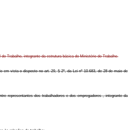
do Trabalho, integrante da estrutura básica do Ministério do Trabalho.
ndo em vista o disposto no art. 29, § 2º, da Lei nº 10.683, de 28 de maio de
ntre representantes dos trabalhadores e dos empregadores
, integrante da