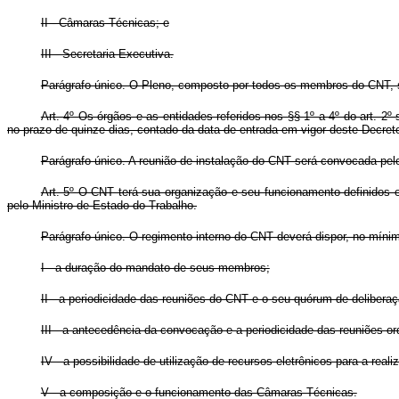
II - Câmaras Técnicas; e
III - Secretaria-Executiva.
Parágrafo único. O Pleno, composto por todos os membros do CNT, se
Art. 4º Os órgãos e as entidades referidos nos §§ 1º a 4º do art. 2
no prazo de quinze dias, contado da data de entrada em vigor deste Decret
Parágrafo único. A reunião de instalação do CNT será convocada pel
Art. 5º O CNT terá sua organização e seu funcionamento definidos 
pelo Ministro de Estado do Trabalho.
Parágrafo único. O regimento interno do CNT deverá dispor, no mínim
I - a duração do mandato de seus membros;
II - a periodicidade das reuniões do CNT e o seu quórum de deliberaç
III - a antecedência da convocação e a periodicidade das reuniões o
IV - a possibilidade de utilização de recursos eletrônicos para a re
V - a composição e o funcionamento das Câmaras Técnicas.