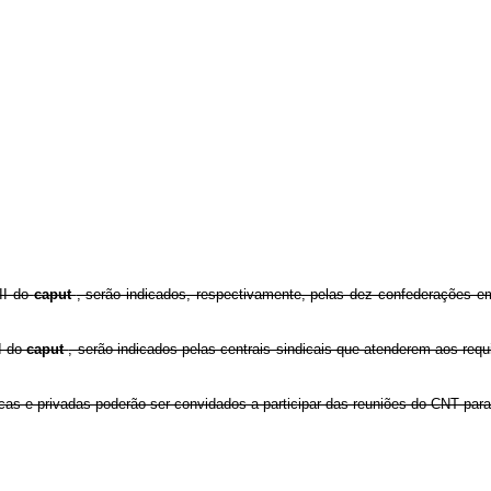
 II do
caput
, serão indicados, respectivamente, pelas dez confederações em
II do
caput
, serão indicados pelas centrais sindicais que atenderem aos requ
as e privadas poderão ser convidados a participar das reuniões do CNT para t