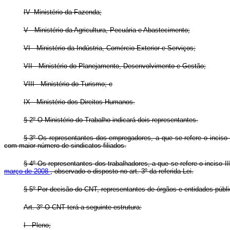
IV- Ministério da Fazenda;
V - Ministério da Agricultura, Pecuária e Abastecimento;
VI - Ministério da Indústria, Comércio Exterior e Serviços;
VII - Ministério do Planejamento, Desenvolvimento e Gestão;
VIII - Ministério do Turismo; e
IX - Ministério dos Direitos Humanos.
§ 2º O Ministério do Trabalho indicará dois representantes.
§ 3º Os representantes dos empregadores, a que se refere o inciso
com maior número de sindicatos filiados.
§ 4º Os representantes dos trabalhadores, a que se refere o inciso I
março de 2008
, observado o disposto no art. 3º da referida Lei.
§ 5º Por decisão do CNT, representantes de órgãos e entidades públic
Art. 3º O CNT terá a seguinte estrutura:
I - Pleno;