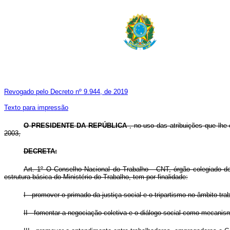
Revogado pelo Decreto nº 9.944, de 2019
Texto para impressão
O PRESIDENTE DA REPÚBLICA
, no uso das atribuições que lhe 
2003,
DECRETA:
Art. 1º O Conselho Nacional do Trabalho - CNT, órgão colegiado de
estrutura básica do Ministério do Trabalho, tem por finalidade:
I - promover o primado da justiça social e o tripartismo no âmbito tr
II - fomentar a negociação coletiva e o diálogo social como mecanis