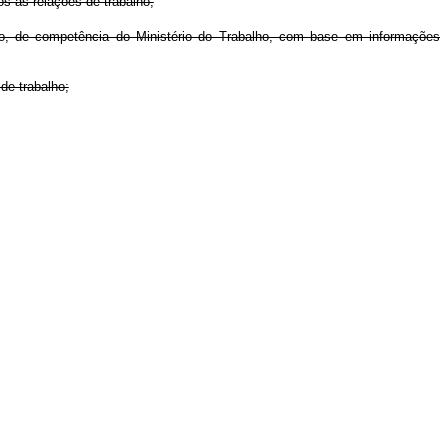
s às relações de trabalho;
lho, de competência do Ministério do Trabalho, com base em informações
de trabalho;