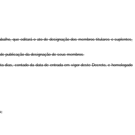
abalho, que editará o ato de designação dos membros titulares e suplentes,
ta de publicação da designação de seus membros.
ta dias, contado da data de entrada em vigor deste Decreto, e homologado
s;