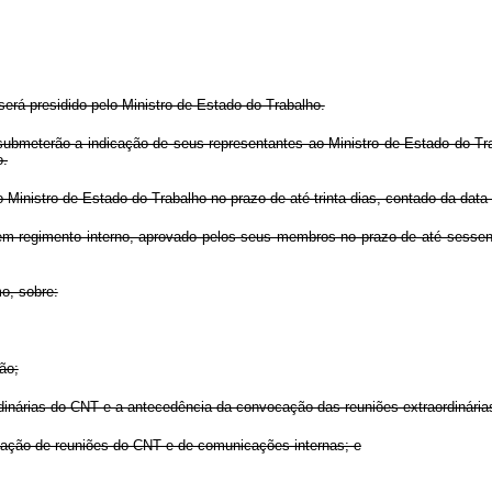
rá presidido pelo Ministro de Estado do Trabalho.
º submeterão a indicação de seus representantes ao Ministro de Estado do Tr
o.
o Ministro de Estado do Trabalho no prazo de até trinta dias, contado da da
em regimento interno, aprovado pelos seus membros no prazo de até sessen
o, sobre:
ão;
rdinárias do CNT e a antecedência da convocação das reuniões extraordinária
alização de reuniões do CNT e de comunicações internas; e