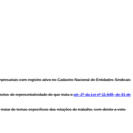
presariais com registro ativo no Cadastro Nacional de Entidades Sindicais
isitos de representatividade de que trata o
art. 2º da Lei nº 11.648, de 31 de
ratar de temas específicos das relações de trabalho, sem direito a voto.