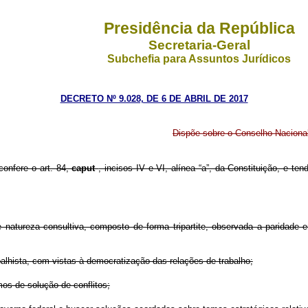
Presidência da República
Secretaria-Geral
Subchefia para Assuntos Jurídicos
DECRETO Nº 9.028, DE 6 DE ABRIL DE 2017
Dispõe sobre o Conselho Nacional 
confere o art. 84,
caput
, incisos IV e VI, alínea “a”, da Constituição, e te
 natureza consultiva, composto de forma tripartite,
observada a paridade e
abalhista, com vistas à democratização das relações de trabalho;
mos de solução de conflitos;