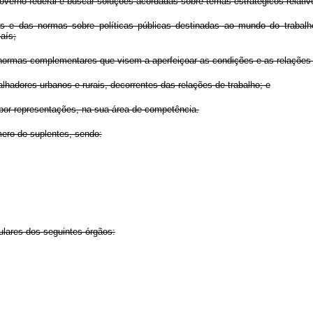
overno federal e buscar soluções acordadas sobre temas estratégicos relativo
mas e das normas sobre políticas públicas destinadas ao mundo do traba
aís;
 e normas complementares que visem a aperfeiçoar as condições e as relações 
lhadores urbanos e rurais, decorrentes das relações de trabalho; e
 por representações, na sua área de competência.
mero de suplentes, sendo:
ulares dos seguintes órgãos: