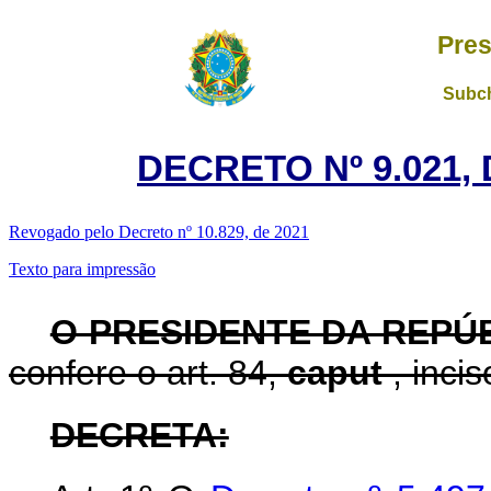
Pres
Subch
DECRETO Nº 9.021,
Revogado pelo Decreto nº 10.829, de 2021
Texto para impressão
O PRESIDENTE DA REPÚ
confere o art. 84,
caput
, inci
DECRETA: