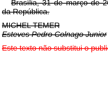
Brasília, 31 de março de 
da República.
MICHEL TEMER
Esteves Pedro Colnago Junior
Este texto não substitui o pu