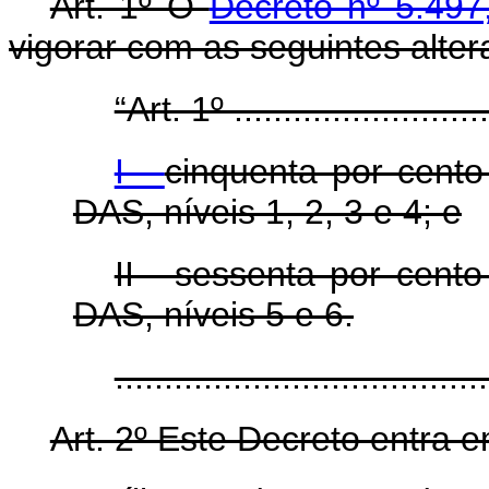
Art. 1º O
Decreto nº 5.497
vigorar com as seguintes alter
“Art. 1º ...........................
I -
cinquenta por cento
DAS, níveis 1, 2, 3 e 4; e
II - sessenta por cent
DAS, níveis 5 e 6.
....................................
Art. 2º Este Decreto entra 