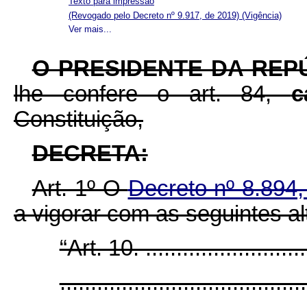
Texto para impressão
(Revogado pelo Decreto nº 9.917, de 2019)
(Vigência)
Ver mais...
O PRESIDENTE DA REP
lhe confere o art. 84,
c
Constituição,
DECRETA:
Art. 1º O
Decreto nº 8.894
a vigorar com as seguintes al
“Art. 10. ............................
........................................