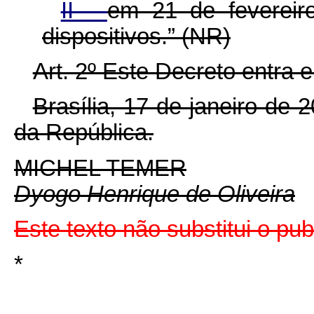
II -
em 21 de fevereir
dispositivos.” (NR)
Art. 2º Este Decreto entra 
Brasília, 17 de janeiro de
da República.
MICHEL TEMER
Dyogo Henrique de Oliveira
Este texto não substitui o p
*