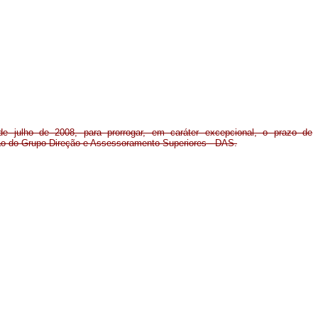
e julho de 2008, para prorrogar, em caráter excepcional, o prazo de
o do Grupo-Direção e Assessoramento Superiores - DAS.