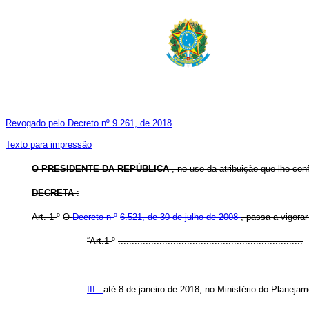
Revogado pelo Decreto nº 9.261, de 2018
Texto para impressão
O PRESIDENTE DA REPÚBLICA
, no uso da atribuição que lhe conf
DECRETA
:
Art. 1
º
O
Decreto n
º
6.521, de 30 de julho de 2008
, passa a vigora
“Art.1
º
...................................................................
................................................................................
III -
até 8 de janeiro de 2018, no Ministério do Planej