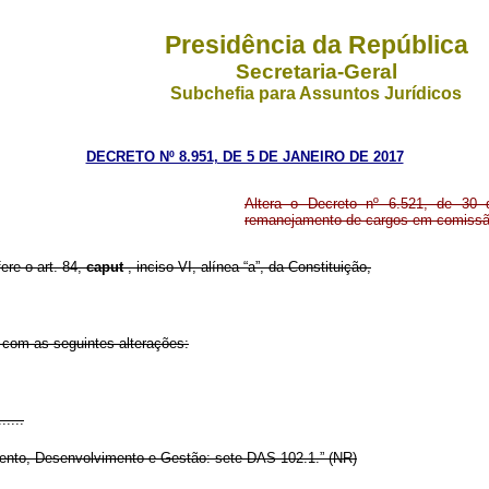
Presidência da República
Secretaria-Geral
Subchefia para Assuntos Jurídicos
DECRETO Nº 8.951, DE 5 DE JANEIRO DE 2017
Altera o Decreto nº 6.521, de 30 d
remanejamento de cargos em comissã
ere o art. 84,
caput
, inciso VI, alínea “a”, da Constituição,
r com as seguintes alterações:
......
amento, Desenvolvimento e Gestão: sete DAS 102.1.” (NR)