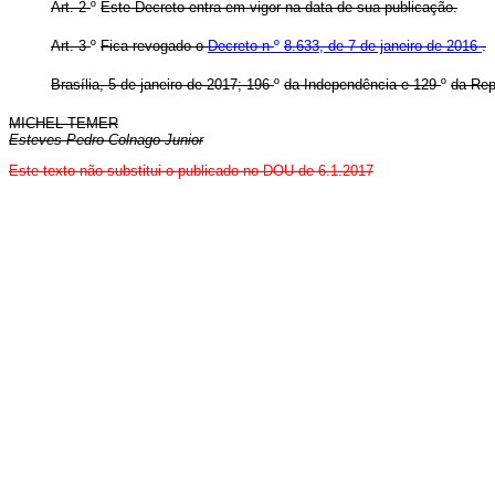
Art. 2
º
Este Decreto entra em vigor na data de sua publicação.
Art. 3
º
Fica revogado o
Decreto n
º
8.633, de 7 de janeiro de 2016
.
Brasília, 5 de janeiro de 2017; 196
º
da Independência e 129
º
da Rep
MICHEL TEMER
Esteves Pedro Colnago Junior
Este texto não substitui o publicado no DOU de 6.1.2017