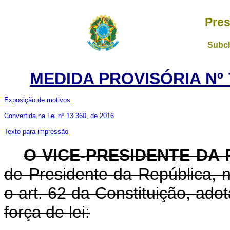
Pres
Subch
MEDIDA PROVISÓRIA Nº 7
Exposição de motivos
Convertida na Lei nº 13.360, de 2016
Texto para impressão
O VICE-PRESIDENTE DA
de Presidente da República, n
o art. 62 da Constituição, ado
força de lei: