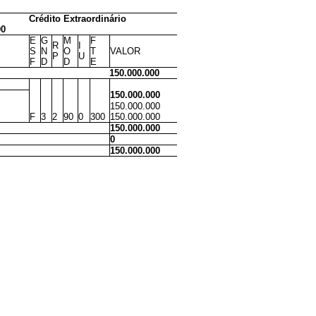
Crédito Extraordinário
00
E
G
M
F
R
I
S
N
O
T
VALOR
P
U
F
D
D
E
150.000.000
150.000.000
150.000.000
F
3
2
90
0
300
150.000.000
150.000.000
0
150.000.000