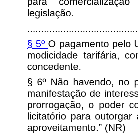
para comercialização
legislação.
........................................
§ 5º
O pagamento pelo U
modicidade tarifária, 
concedente.
§ 6º Não havendo, no p
manifestação de interess
prorrogação, o poder c
licitatório para outorgar
aproveitamento.” (NR)