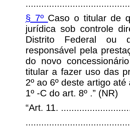
........................................
§ 7º
Caso o titular de 
jurídica sob controle di
Distrito Federal ou
responsável pela presta
do novo concessionário
titular a fazer uso das 
2º ao 6º deste artigo até 
1º -C do art. 8º .” (NR)
“Art. 11. ............................
........................................