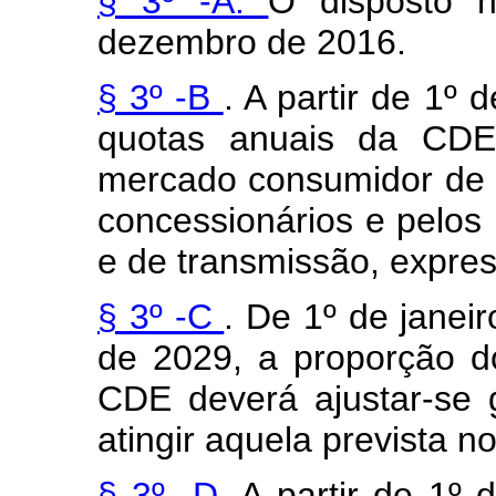
§ 3º -A.
O disposto n
dezembro de 2016.
§ 3º -B
. A partir de 1º 
quotas anuais da CDE 
mercado consumidor de e
concessionários e pelos 
e de transmissão, expr
§ 3º -C
. De 1º de janei
de 2029, a proporção d
CDE deverá ajustar-se 
atingir aquela prevista no
§ 3º -D.
A partir de 1º 