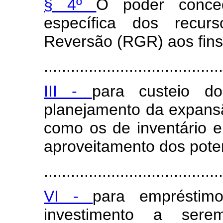
§ 4º
O poder conced
específica dos recu
Reversão (RGR) aos fins 
........................................
III -
para custeio d
planejamento da expans
como os de inventário e
aproveitamento dos potenc
........................................
VI -
para empréstim
investimento a sere