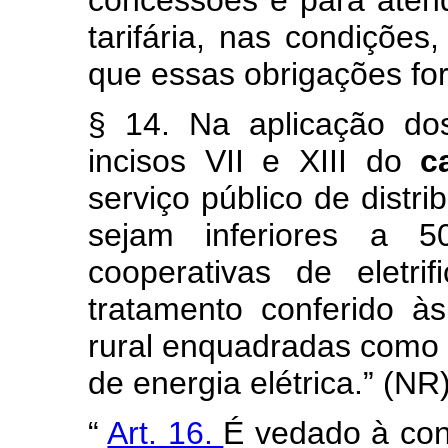
concessões e para atend
tarifária, nas condiçõe
que essas obrigações fo
§ 14. Na aplicação do
incisos VII e XIII do
c
serviço público de distr
sejam inferiores a
cooperativas de eletr
tratamento conferido às
rural enquadradas como p
de energia elétrica.” (NR
“
Art. 16.
É vedado à con