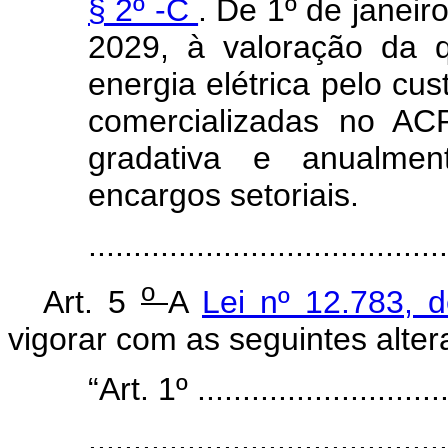
§ 2º -C
. De 1º de janei
2029, à valoração da 
energia elétrica pelo cu
comercializadas no AC
gradativa e anualme
encargos setoriais.
......................................
o
Art. 5
A
Lei nº 12.783, 
vigorar com as seguintes alter
“Art. 1º .............................
........................................