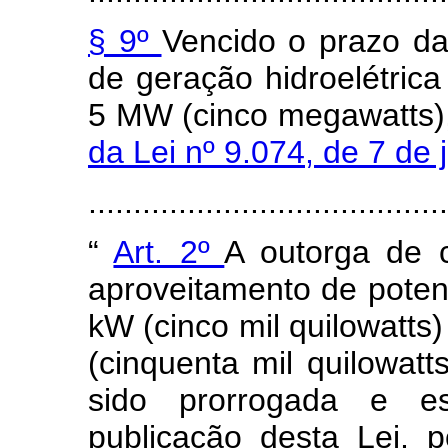
§ 9º
Vencido o prazo da
de geração hidroelétrica 
5 MW (cinco megawatts),
da Lei nº 9.074, de 7 de
......................................
“
Art. 2º
A outorga de 
aproveitamento de potenc
kW (cinco mil quilowatts)
(cinquenta mil quilowat
sido prorrogada e e
publicação desta Lei, p