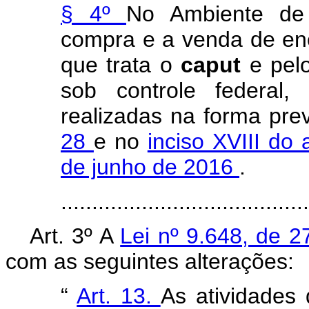
§ 4º
No Ambiente de 
compra e a venda de ene
que trata o
caput
e pel
sob controle federal,
realizadas na forma pre
28
e no
inciso XVIII do 
de junho de 2016
.
......................................
Art. 3º A
Lei nº 9.648, de 
com as seguintes alterações:
“
Art. 13.
As atividades