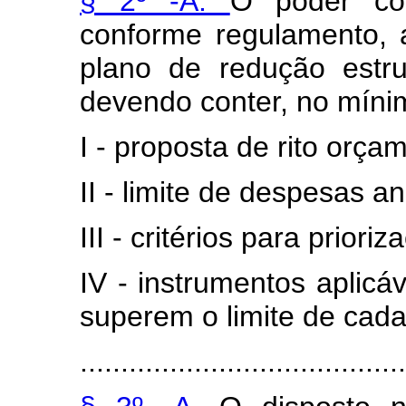
§ 2º -A.
O poder con
conforme regulamento,
plano de redução estr
devendo conter, no míni
I - proposta de rito orça
II - limite de despesas an
III - critérios para prio
IV - instrumentos aplic
superem o limite de cada
........................................