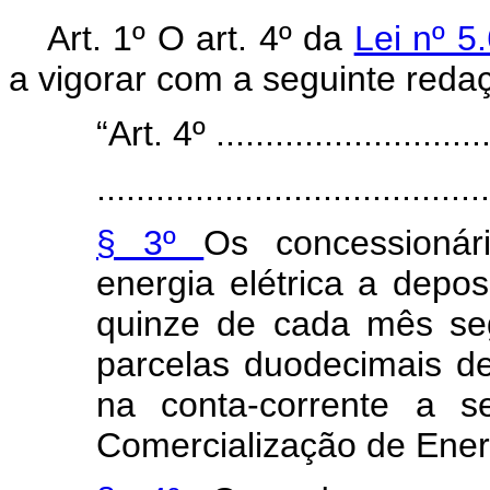
Art. 1º O art. 4º da
Lei nº 5
a vigorar com a seguinte reda
“Art. 4º .............................
........................................
§ 3º
Os concessionár
energia elétrica a depo
quinze de cada mês se
parcelas duodecimais d
na conta-corrente a s
Comercialização de Ener