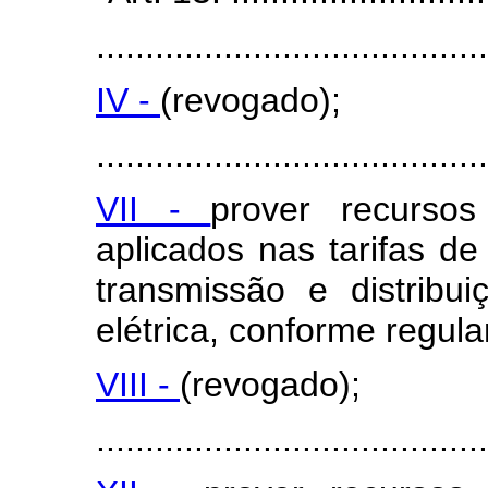
........................................
IV -
(revogado);
........................................
VII -
prover recurso
aplicados nas tarifas de
transmissão e distribu
elétrica, conforme regul
VIII -
(revogado);
........................................