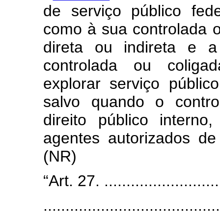
de serviço público fed
como à sua controlada o
direta ou indireta e 
controlada ou coliga
explorar serviço públic
salvo quando o contro
direito público intern
agentes autorizados de 
(NR)
“Art. 27. ............................
........................................