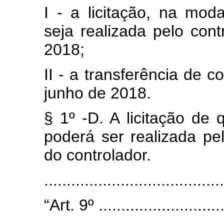
I - a licitação, na moda
seja realizada pelo cont
2018;
II - a transferência de c
junho de 2018.
§ 1º -D. A licitação de 
poderá ser realizada pe
do controlador.
......................................
“Art. 9º .............................