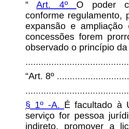
“
Art. 4º
O poder co
conforme regulamento, p
expansão e ampliação d
concessões forem prorr
observado o princípio da 
......................................
“Art. 8º .............................
........................................
§ 1º -A.
É facultado à 
serviço for pessoa juríd
indireto, promover a l