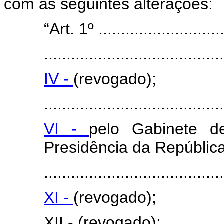
com as seguintes alterações:
“Art. 1º .............................
........................................
IV -
(revogado);
........................................
VI -
pelo Gabinete de
Presidência da República
........................................
XI -
(revogado);
XII - (revogado);