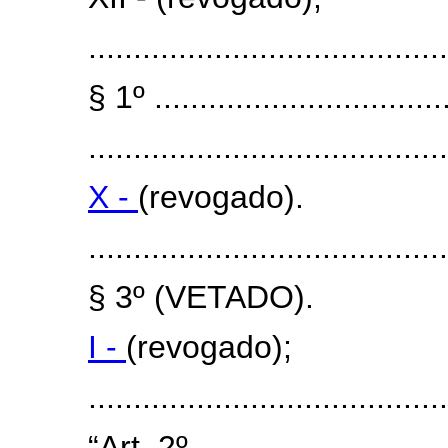
........................................
§ 1º .................................
........................................
X -
(revogado).
........................................
§ 3º (VETADO).
I -
(revogado);
......................................
“Art. 2º .............................