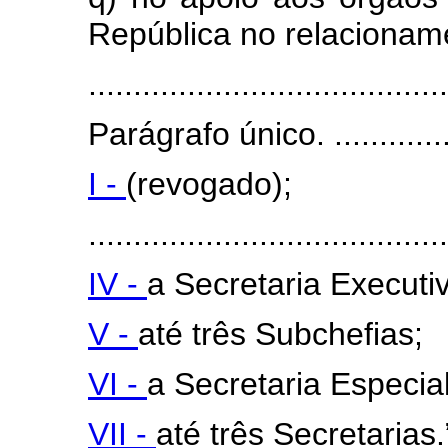
República no relacionam
........................................
Parágrafo único. ..................
I -
(revogado);
........................................
IV -
a Secretaria Executi
V -
até três Subchefias;
VI -
a Secretaria Especia
VII -
até três Secretarias