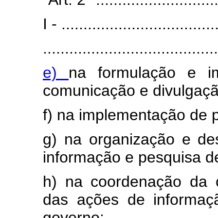
I - ...................................
........................................
e)
na formulação e i
comunicação e divulgaçã
f) na implementação de 
g) na organização e de
informação e pesquisa de
h) na coordenação da c
das ações de informaçã
governo;