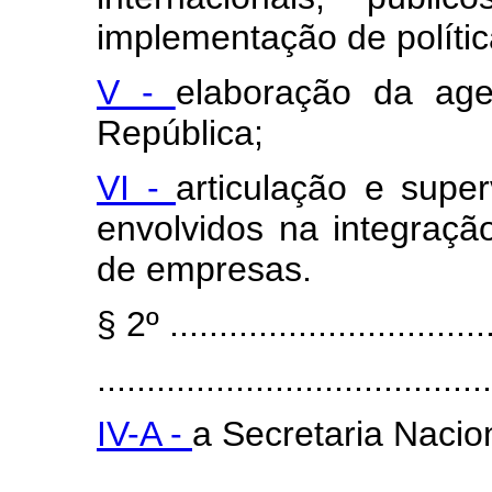
implementação de polític
V -
elaboração da age
República;
VI -
articulação e supe
envolvidos na integração
de empresas.
§ 2º .................................
........................................
IV-A -
a Secretaria Nacio
........................................