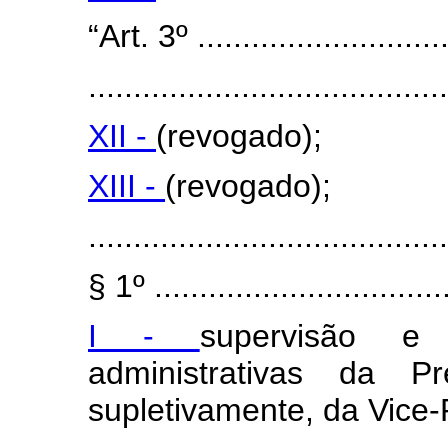
“Art. 3º .............................
........................................
XII -
(revogado);
XIII -
(revogado);
........................................
§ 1º .................................
I -
supervisão e
administrativas da P
supletivamente, da Vice-