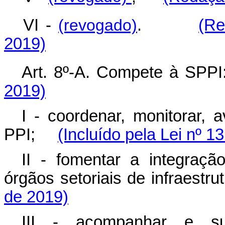
VI -
(revogado)
.
(Re
2019)
Art. 8º-A. Compete à S
2019)
I - coordenar, monitorar, 
PPI;
(Incluído pela Lei nº 1
II - fomentar a integraç
órgãos setoriais de infraes
de 2019)
III - acompanhar e su