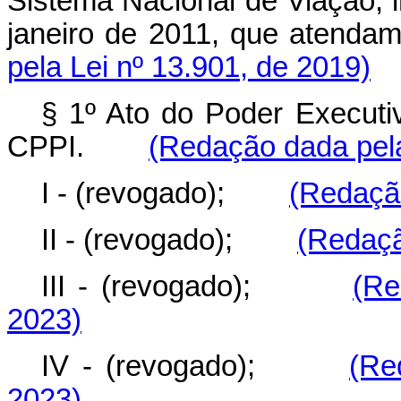
Sistema Nacional de Viação, in
janeiro de 2011, que atend
pela Lei nº 13.901, de 2019)
§ 1º Ato do Poder Executiv
CPPI.
(Redação dada pela
I - (revogado);
(Redação
II - (revogado);
(Redaçã
III - (revogado);
(Re
2023)
IV - (revogado);
(Re
2023)