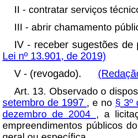
II - contratar serviços técni
III - abrir chamamento públi
IV - receber sugestões
Lei nº 13.901, de 2019)
V - (revogado).
(Redação
Art. 13. Observado o dispo
setembro de 1997
, e no
§ 3º 
dezembro de 2004
, a lici
empreendimentos públicos do 
geral ou específica.