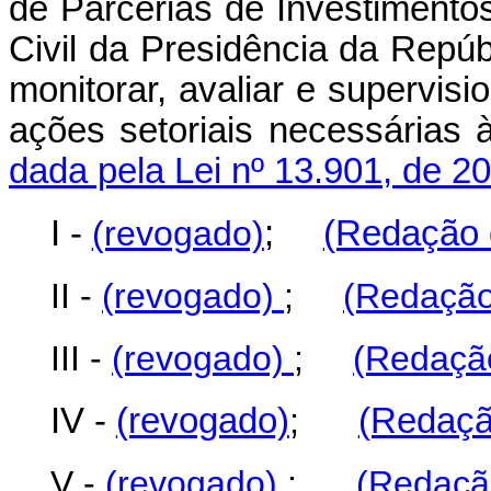
de Parcerias de Investimento
Civil da Presidência da Repúb
monitorar, avaliar e supervis
ações setoriais necessá
dada pela Lei nº 13.901, de 2
I -
(revogado)
;
(Redação d
II -
(revogado)
;
(Redação
III -
(revogado)
;
(Redação
IV -
(revogado)
;
(Redaçã
V -
(revogado)
;
(Redação