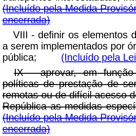
(Incluído pela Medida Provisó
encerrada)
VIII - definir os elementos 
a serem implementados por ór
pública;
(Incluído pela Le
IX - aprovar, em função 
políticas de prestação de se
remotas ou de difícil acesso 
República as medidas 
(Incluído pela Medida Provisó
encerrada)