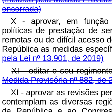
encerrada)
X - aprovar, em função d
políticas de prestação de se
remotas ou de difícil acesso 
República as medidas espe
pela Lei nº 13.901, de 2019)
XI - editar o seu r
Medida Provisória nº 882, de 
XI - aprovar as revisões pe
contemplam as diversas regi
da República e ao Congres