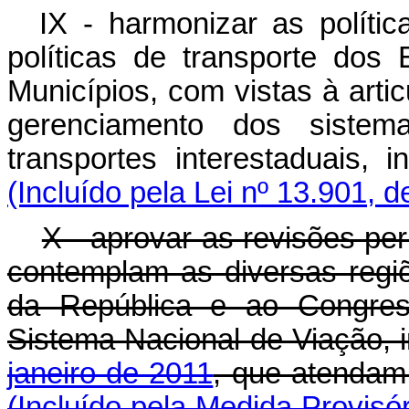
IX - harmonizar as políti
políticas de transporte dos 
Municípios, com vistas à art
gerenciamento dos sistem
transportes interestadua
(Incluído pela Lei nº 13.901, 
X - aprovar as revisões pe
contemplam as diversas regi
da República e ao Congres
Sistema Nacional de Viação, i
janeiro de 2011
, que atend
(Incluído pela Medida Provisó