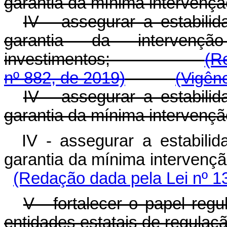
garantia da mínima intervençã
IV - assegurar a estabili
garantia da interven
investimentos;
(R
nº 882, de 2019)
(Vigên
IV - assegurar a estabili
garantia da mínima intervençã
IV - assegurar a estabili
garantia da mínima interven
(Redação dada pela Lei nº 1
V - fortalecer o papel reg
entidades estatais de regulaçã