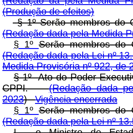
(Redação da pela Medida Pr
(Produção de efeitos)
§ 1º Serão membros d
(Redação dada pela Medida Pr
§ 1º
Serão membros d
(Redação dada pela Lei nº 13
Medida Provisória nº 922, de 
§ 1º Ato do Poder Executiv
CPPI.
(Redação dada pel
2023
)
Vigência encerrada
§ 1º
Serão membros d
(Redação dada pela Lei nº 13
I - o Ministro de Estad