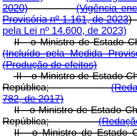
2020)
(Vigência enc
Provisória nº 1.161, de 2023
pela Lei nº 14.600, de 2023)
II - o Ministro de 
(Incluído pela Medida Provi
(Produção de efeitos)
II - o Ministro de Estado C
República;
(Reda
782, de 2017)
II - o Ministro de Estado C
República;
(Redação
II - o Ministro de Estado