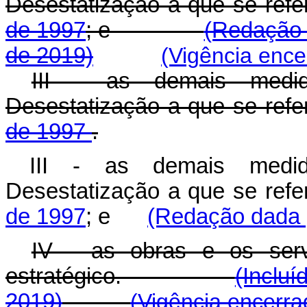
Desestatização a que se ref
de 1997
; e
(Redação 
de 2019)
(Vigência ence
III - as demais medi
Desestatização a que se ref
de 1997
.
III - as demais medi
Desestatização a que se ref
de 1997
; e
(Redação dada p
IV - as obras e os serv
estratégico.
(Incluí
2019)
(Vigência encerra