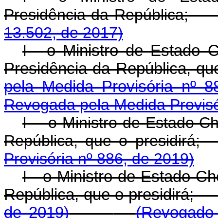
Presidência da Repú
13.502, de 2017)
I - o Ministro de Estado 
Presidência da República,
pela Medida Provisória nº 8
Revogada pela Medida Provisó
I - o Ministro de Estado C
República, que o presi
Provisória nº 886, de 2019)
I - o Ministro de Estado C
República, que o presidir
de 2019)
(Revogado 