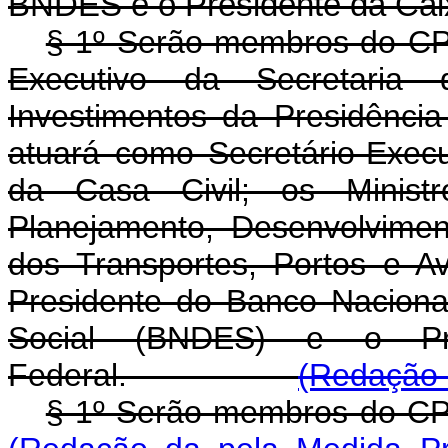
BNDES e o Presidente da Cai
§ 1º Serão membros do CPPI
Executivo da Secretaria
Investimentos da Presidênci
atuará como Secretário-Execu
da Casa Civil; os Minis
Planejamento, Desenvolvime
dos Transportes, Portos e A
Presidente do Banco Nacion
Social (BNDES) e o Pr
Federal.
(Redação 
§ 1º Serão membros d