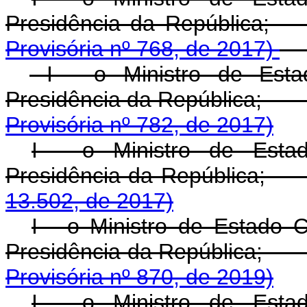
Presidência da Re
Provisória nº 768, de 2017)
I - o Ministro de Estad
Presidência da Repú
Provisória nº 782, de 2017)
I - o Ministro de Estad
Presidência da Repú
13.502, de 2017)
I - o Ministro de Estado 
Presidência da Repú
Provisória nº 870, de 2019)
I - o Ministro de Estad