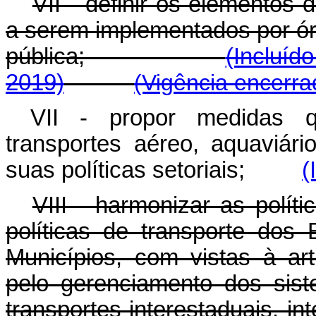
VII - definir os elementos 
a serem implementados por ór
pública;
(Incluíd
2019)
(Vigência encerra
VII - propor medidas q
transportes aéreo, aquaviár
suas políticas setoriais;
(
VIII - harmonizar as polít
políticas de transporte dos 
Municípios, com vistas à ar
pelo gerenciamento dos sist
transportes interestadua