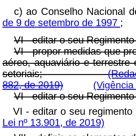
c) ao Conselho Nacional d
de 9 de setembro de 1997
;
VI - editar o seu Regimento 
VI - propor medidas que pr
aéreo, aquaviário e terrestre
setoriais;
(Reda
882, de 2019)
(Vigência
VI - editar o seu Regimento 
VI - editar o seu regim
Lei nº 13.901, de 2019)