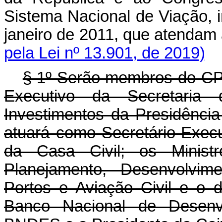
Sistema Nacional de Viação, in
janeiro de 2011, que atend
pela Lei nº 13.901, de 2019)
§ 1º Serão membros do CPPI
Executivo da Secretaria
Investimentos da Presidênci
atuará como Secretário-Execu
da Casa Civil; os Minis
Planejamento, Desenvolvim
Portos e Aviação Civil e o 
Banco Nacional de Desenv