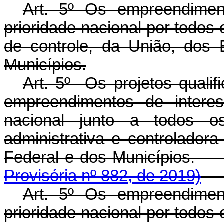
Art. 5º Os empreendimen
prioridade nacional por todos
de controle, da União, dos 
Municípios.
Art. 5º Os projetos quali
empreendimentos de interes
nacional junto a todos o
administrativa e controladora
Federal e dos Municí
Provisória nº 882, de 2019)
Art. 5º Os empreendimen
prioridade nacional por todos