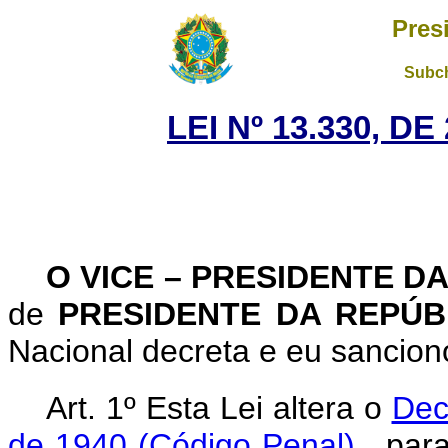
Pres
Subch
LEI Nº 13.330, D
O VICE – PRESIDENTE D
de
PRESIDENTE DA REPÚ
Nacional decreta e eu sanciono
Art. 1º Esta Lei altera o
Dec
de 1940 (Código Penal)
, par