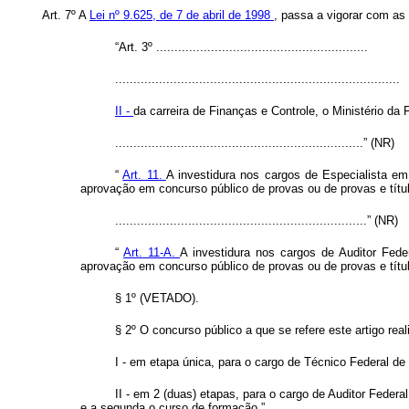
Art. 7º A
Lei nº 9.625, de 7 de abril de 1998
, passa a vigorar com as 
“Art. 3º ..........................................................
..............................................................................
II -
da carreira de Finanças e Controle, o Ministério da
....................................................................” (NR)
“
Art. 11.
A investidura nos cargos de Especialista e
aprovação em concurso público de provas ou de provas e título
.....................................................................” (NR)
“
Art. 11-A.
A investidura nos cargos de Auditor Fede
aprovação em concurso público de provas ou de provas e títul
§ 1º (VETADO).
§ 2º O concurso público a que se refere este artigo real
I - em etapa única, para o cargo de Técnico Federal de
II - em 2 (duas) etapas, para o cargo de Auditor Feder
e a segunda o curso de formação.”