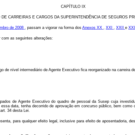
CAPÍTULO IX
 DE CARREIRAS E CARGOS DA SUPERINTENDÊNCIA DE SEGUROS PR
zembro de 2008
, passam a vigorar na forma dos
Anexos XX
,
XXI
,
XXII
e
XXI
r com as seguintes alterações:
argo de nível intermediário de Agente Executivo fica reorganizado na carreira
cupados de Agente Executivo do quadro de pessoal da Susep cuja investidu
or a essa data, tenha decorrido de aprovação em concurso público, bem com
art. 34 desta Lei.
enta, para qualquer efeito legal, inclusive para efeito de aposentadoria, de