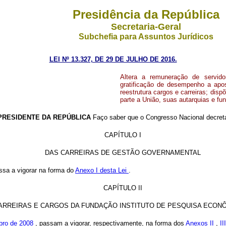
Presidência da República
Secretaria-Geral
Subchefia para Assuntos Jurídicos
LEI Nº 13.327, DE 29 DE JULHO DE 2016.
Altera a remuneração de servido
gratificação de desempenho a apos
reestrutura cargos e carreiras; di
parte a União, suas autarquias e fu
PRESIDENTE DA REPÚBLICA
Faço saber que o Congresso Nacional decreta
CAPÍTULO I
DAS CARREIRAS DE GESTÃO GOVERNAMENTAL
ssa a vigorar na forma do
Anexo I desta Lei
.
CAPÍTULO II
ARREIRAS E CARGOS DA FUNDAÇÃO INSTITUTO DE PESQUISA ECONÔM
mbro de 2008
, passam a vigorar, respectivamente, na forma dos
Anexos II
,
II