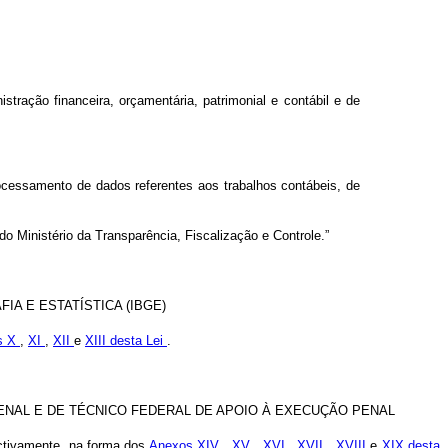
nistração financeira, orçamentária, patrimonial e contábil e de
ocessamento de dados referentes aos trabalhos contábeis, de
o Ministério da Transparência, Fiscalização e Controle.”
A E ESTATÍSTICA (IBGE)
s X
,
XI
,
XII
e
XIII desta Lei
.
ENAL E DE TÉCNICO FEDERAL DE APOIO À EXECUÇÃO PENAL
ectivamente, na forma dos
Anexos XIV
,
XV
,
XVI
,
XVII
,
XVIII
e
XIX desta