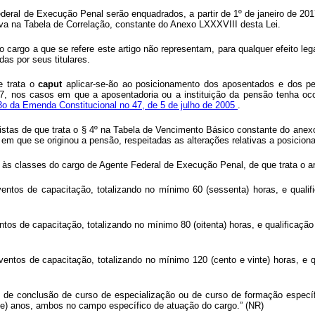
Federal de Execução Penal serão enquadrados, a partir de 1º de janeiro de 2
tiva na Tabela de Correlação, constante do Anexo LXXXVIII desta Lei.
rgo a que se refere este artigo não representam, para qualquer efeito legal
das por seus titulares.
e trata o
caput
aplicar-se-ão ao posicionamento dos aposentados e dos pen
017, nos casos em que a aposentadoria ou a instituição da pensão tenha 
 3o da Emenda Constitucional no 47, de 5 de julho de 2005
.
stas de que trata o § 4º na Tabela de Vencimento Básico constante do anex
 em que se originou a pensão, respeitadas as alterações relativas a posicion
o às classes do cargo de Agente Federal de Execução Penal, de que trata o art
entos de capacitação, totalizando no mínimo 60 (sessenta) horas, e qualif
ventos de capacitação, totalizando no mínimo 80 (oitenta) horas, e qualificaç
eventos de capacitação, totalizando no mínimo 120 (cento e vinte) horas, e 
do de conclusão de curso de especialização ou de curso de formação específ
nze) anos, ambos no campo específico de atuação do cargo.” (NR)