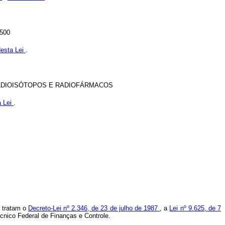
500
desta Lei
.
RADIOISÓTOPOS E RADIOFÁRMACOS
a Lei
.
e tratam o
Decreto-Lei nº 2.346, de 23 de julho de 1987
, a
Lei nº 9.625, de 7
cnico Federal de Finanças e Controle.