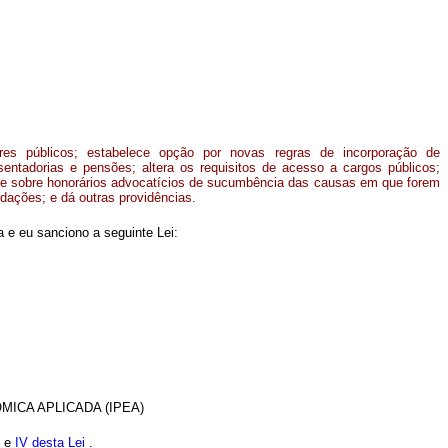
res públicos; estabelece opção por novas regras de incorporação de
entadorias e pensões; altera os requisitos de acesso a cargos públicos;
spõe sobre honorários advocatícios de sucumbência das causas em que forem
ndações; e dá outras providências.
 e eu sanciono a seguinte Lei:
ICA APLICADA (IPEA)
I
e
IV desta Lei
.