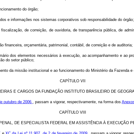
funcionamento do órgão;
ar dados e informações nos sistemas corporativos sob responsabilidade do órgão;
e fiscalização, de correição, de ouvidoria, de transparência pública, de admi
o financeira, orçamentária, patrimonial, contábil, de correição e de auditoria;
primário dos elementos necessários à execução, ao acompanhamento e ao pr
ão do setor público;
ento da missão institucional e ao funcionamento do Ministério da Fazenda e d
CAPÍTULO VII
EIRAS E CARGOS DA FUNDAÇÃO INSTITUTO BRASILEIRO DE GEOGRAFI
de outubro de 2006
, passam a vigorar, respectivamente, na forma dos
Anexo
CAPÍTULO VIII
ENAL, DE ESPECIALISTA FEDERAL EM ASSISTÊNCIA À EXECUÇÃO P
X
e
XC da Lei nº 11.907, de 2 de fevereiro de 2009
, passam a vigorar, resp