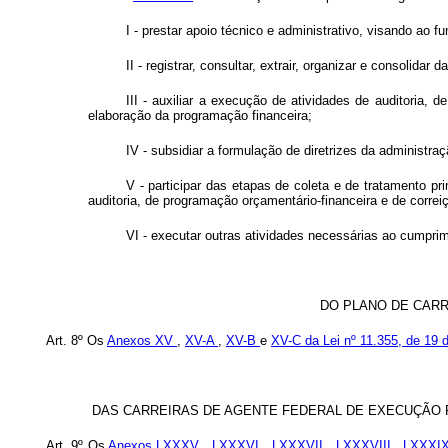
I - prestar apoio técnico e administrativo, visando ao 
II - registrar, consultar, extrair, organizar e consolid
III - auxiliar a execução de atividades de auditoria, d
elaboração da programação financeira;
IV - subsidiar a formulação de diretrizes da administraçã
V - participar das etapas de coleta e de tratamento 
auditoria, de programação orçamentário-financeira e de correiç
VI - executar outras atividades necessárias ao cumprim
DO PLANO DE CARR
Art. 8º Os
Anexos XV
,
XV-A
,
XV-B
e
XV-C da Lei nº 11.355, de 19 
DAS CARREIRAS DE AGENTE FEDERAL DE EXECUÇÃO P
Art. 9º Os
Anexos LXXXV
,
LXXXVI
,
LXXXVII
,
LXXXVIII
,
LXXXI