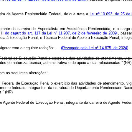
eira de Agente Penitenciário Federal, de que trata a
Lei nº 10.693, de 25 de
grante da carreira de Especialista em Assistência Penitenciária, e o cargo 
e II do
caput
do art. 117 da Lei nº 11.907, de 2 de fevereiro de 2009
, passa
ncia à Execução Penal, e Técnico Federal de Apoio à Execução Penal, integr
vigorar com a seguinte redação:
(Revogado pela Lei nº 14.875, de 2024)
deral de Execução Penal o exercício das atividades de atendimento, vigilâ
des de natureza técnica, administrativa e de apoio a elas relacionadas.” (NR)
com as seguintes alterações:
ederal de Execução Penal o exercício das atividades de atendimento, vigilâ
ento federais, integrantes da estrutura do Departamento Penitenciário Nacio
s.” (NR)
o de Agente Federal de Execução Penal, integrante da carreira de Agente Fede