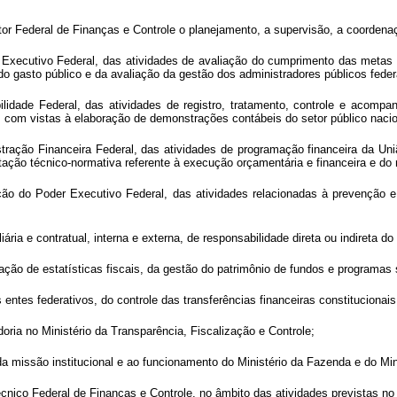
tor Federal de Finanças e Controle o planejamento, a supervisão, a coordena
r Executivo Federal, das atividades de avaliação do cumprimento das metas 
 gasto público e da avaliação da gestão dos administradores públicos federai
ilidade Federal, das atividades de registro, tratamento, controle e acompa
o, com vistas à elaboração de demonstrações contábeis do setor público nacio
stração Financeira Federal, das atividades de programação financeira da Uni
tação técnico-normativa referente à execução orçamentária e financeira e do
ção do Poder Executivo Federal, das atividades relacionadas à prevenção e
ária e contratual, interna e externa, de responsabilidade direta ou indireta d
ação de estatísticas fiscais, da gestão do patrimônio de fundos e programas so
 entes federativos, do controle das transferências financeiras constituciona
doria no Ministério da Transparência, Fiscalização e Controle;
a missão institucional e ao funcionamento do Ministério da Fazenda e do Mini
nico Federal de Finanças e Controle, no âmbito das atividades previstas no 