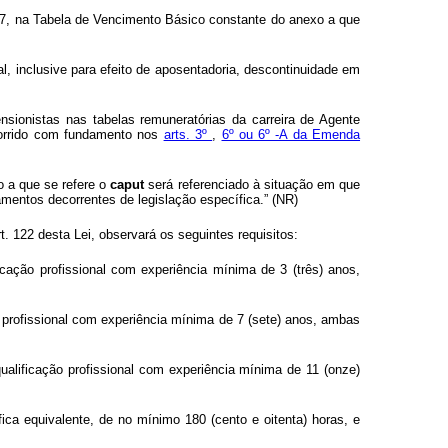
017, na Tabela de Vencimento Básico constante do anexo a que
, inclusive para efeito de aposentadoria, descontinuidade em
sionistas nas tabelas remuneratórias da carreira de Agente
ocorrido com fundamento nos
arts. 3º
,
6º ou 6º -A da Emenda
o a que se refere o
caput
será referenciado à situação em que
amentos decorrentes de legislação específica.” (NR)
. 122 desta Lei, observará os seguintes requisitos:
icação profissional com experiência mínima de 3 (três) anos,
ão profissional com experiência mínima de 7 (sete) anos, ambas
qualificação profissional com experiência mínima de 11 (onze)
ica equivalente, de no mínimo 180 (cento e oitenta) horas, e