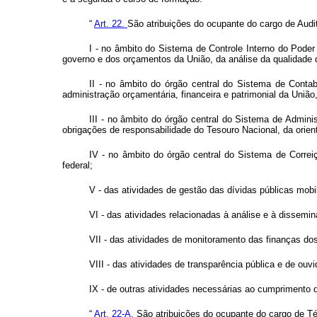
“
Art. 22.
São atribuições do ocupante do cargo de Audi
I - no âmbito do Sistema de Controle Interno do Pode
governo e dos orçamentos da União, da análise da qualidade do
II - no âmbito do órgão central do Sistema de Contab
administração orçamentária, financeira e patrimonial da Uniã
III - no âmbito do órgão central do Sistema de Admini
obrigações de responsabilidade do Tesouro Nacional, da orien
IV - no âmbito do órgão central do Sistema de Correi
federal;
V - das atividades de gestão das dívidas públicas mobili
VI - das atividades relacionadas à análise e à dissemin
VII - das atividades de monitoramento das finanças dos
VIII - das atividades de transparência pública e de ouvi
IX - de outras atividades necessárias ao cumprimento d
“
Art. 22-A.
São atribuições do ocupante do cargo de Téc