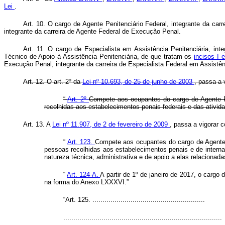
Lei
.
Art. 10. O cargo de Agente Penitenciário Federal, integrante da carr
integrante da carreira de Agente Federal de Execução Penal.
Art. 11. O cargo de Especialista em Assistência Penitenciária, inte
Técnico de Apoio à Assistência Penitenciária, de que tratam os
incisos I 
Execução Penal, integrante da carreira de Especialista Federal em Assistê
Art. 12. O art. 2º da
Lei nº 10.693, de 25 de junho de 2003
, passa a 
“
Art. 2º
Compete aos ocupantes do cargo de Agente Fe
recolhidas aos estabelecimentos penais federais e das ativida
Art. 13. A
Lei nº 11.907, de 2 de fevereiro de 2009
, passa a vigorar 
“
Art. 123.
Compete aos ocupantes do cargo de Agente F
pessoas recolhidas aos estabelecimentos penais e de internam
natureza técnica, administrativa e de apoio a elas relacionada
“
Art. 124-A.
A partir de 1º de janeiro de 2017, o carg
na forma do Anexo LXXXVI.”
“Art. 125. ........................................................
...............................................................................