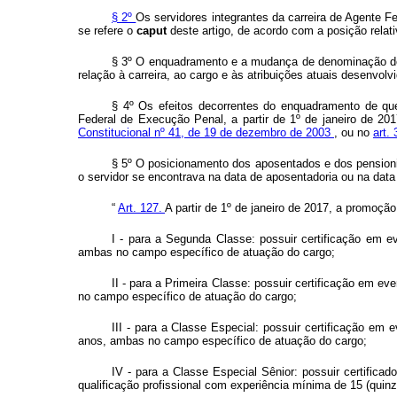
§ 2º
Os servidores integrantes da carreira de Agente 
se refere o
caput
deste artigo, de acordo com a posição rela
§ 3º O enquadramento e a mudança de denominação do ca
relação à carreira, ao cargo e às atribuições atuais desenvolvi
§ 4º Os efeitos decorrentes do enquadramento de qu
Federal de Execução Penal, a partir de 1º de janeiro de 2
Constitucional nº 41, de 19 de dezembro de 2003
, ou no
art.
§ 5º O posicionamento dos aposentados e dos pensioni
o servidor se encontrava na data de aposentadoria ou na data
“
Art. 127.
A partir de 1º de janeiro de 2017, a promoçã
I - para a Segunda Classe: possuir certificação em ev
ambas no campo específico de atuação do cargo;
II - para a Primeira Classe: possuir certificação em e
no campo específico de atuação do cargo;
III - para a Classe Especial: possuir certificação em 
anos, ambas no campo específico de atuação do cargo;
IV - para a Classe Especial Sênior: possuir certifica
qualificação profissional com experiência mínima de 15 (qui