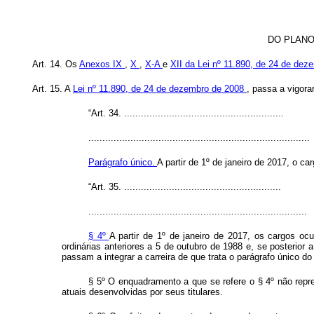
DO PLANO
Art. 14. Os
Anexos IX
,
X
,
X-A
e
XII da Lei nº 11.890, de 24 de de
Art. 15. A
Lei nº 11.890, de 24 de dezembro de 2008
, passa a vigora
“Art. 34. .........................................................
...............................................................................
Parágrafo único.
A partir de 1º de janeiro de 2017, o c
“Art. 35. ........................................................
..............................................................................
§ 4º
A partir de 1º de janeiro de 2017, os cargos o
ordinárias anteriores a 5 de outubro de 1988 e, se posteri
passam a integrar a carreira de que trata o parágrafo único do 
§ 5º O enquadramento a que se refere o § 4º não repres
atuais desenvolvidas por seus titulares.