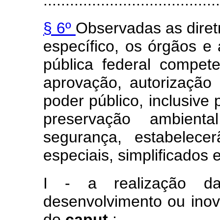
........................................
§ 6º
Observadas as diret
específico, os órgãos e
pública federal compete
aprovação, autorização 
poder público, inclusive p
preservação ambient
segurança, estabelece
especiais, simplificados e
I - a realização da
desenvolvimento ou in
do
caput
;