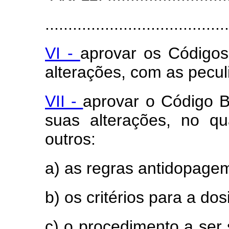
........................................
VI -
aprovar os Códigos
alterações, com as pecu
VII -
aprovar o Código B
suas alterações, no qu
outros:
a) as regras antidopage
b) os critérios para a do
c) o procedimento a ser