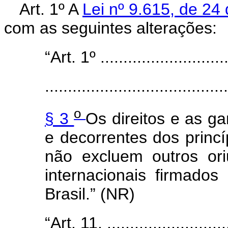
Art. 1º A
Lei nº 9.615, de 2
com as seguintes alterações:
“Art. 1º .............................
........................................
o
§ 3
Os direitos e as ga
e decorrentes dos princí
não excluem outros or
internacionais firmados
Brasil.” (NR)
“Art. 11. ............................