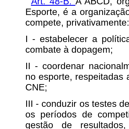
‘
Art. 48-B.
A ABCD, órg
Esporte, é a organizaçã
compete, privativamente
I - estabelecer a polít
combate à dopagem;
II - coordenar nacion
no esporte, respeitadas a
CNE;
III - conduzir os testes 
os períodos de compet
gestão de resultados,