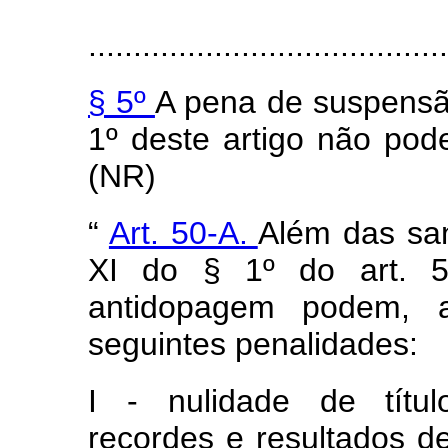
........................................
§ 5º
A pena de suspensão
1º deste artigo não pode
(NR)
“
Art. 50-A.
Além das san
XI do § 1º do art.
antidopagem podem, ai
seguintes penalidades:
I - nulidade de títul
recordes e resultados des