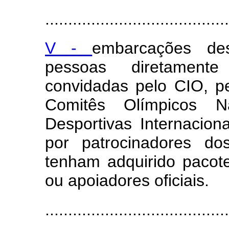
........................................
V -
embarcações de
pessoas diretamente
convidadas pelo CIO, p
Comitês Olímpicos Na
Desportivas Internacio
por patrocinadores d
tenham adquirido pacote
ou apoiadores oficiais.
........................................