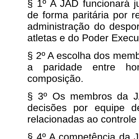
§ 1º
A JAD funcionará 
de forma paritária por 
administração do despor
atletas e do Poder Execu
§ 2º
A escolha dos memb
a paridade entre h
composição.
§ 3º
Os membros da JA
decisões por equipe d
relacionadas ao control
§ 4º
A competência da 