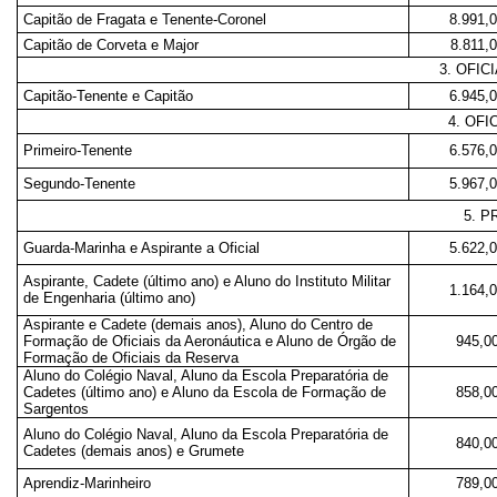
Capitão de Fragata e Tenente-Coronel
8.991,
Capitão de Corveta e Major
8.811,
3. OFIC
Capitão-Tenente e Capitão
6.945,
4. OF
Primeiro-Tenente
6.576,
Segundo-Tenente
5.967,
5. 
Guarda-Marinha e Aspirante a Oficial
5.622,
Aspirante, Cadete (último ano) e Aluno do Instituto Militar
1.164,
de Engenharia (último ano)
Aspirante e Cadete (demais anos), Aluno do Centro de
Formação de Oficiais da Aeronáutica e Aluno de Órgão de
945,0
Formação de Oficiais da Reserva
Aluno do Colégio Naval, Aluno da Escola Preparatória de
Cadetes (último ano) e Aluno da Escola de Formação de
858,0
Sargentos
Aluno do Colégio Naval, Aluno da Escola Preparatória de
840,0
Cadetes (demais anos) e Grumete
Aprendiz-Marinheiro
789,0