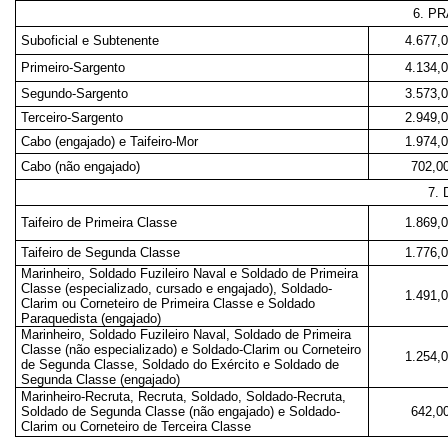
6. P
Suboficial e Subtenente
4.677,
Primeiro-Sargento
4.134,
Segundo-Sargento
3.573,
Terceiro-Sargento
2.949,
Cabo (engajado) e Taifeiro-Mor
1.974,
Cabo (não engajado)
702,0
7.
Taifeiro de Primeira Classe
1.869,
Taifeiro de Segunda Classe
1.776,
Marinheiro, Soldado Fuzileiro Naval e Soldado de Primeira
Classe (especializado, cursado e engajado), Soldado-
1.491,
Clarim ou Corneteiro de Primeira Classe e Soldado
Paraquedista (engajado)
Marinheiro, Soldado Fuzileiro Naval, Soldado de Primeira
Classe (não especializado) e Soldado-Clarim ou Corneteiro
1.254,
de Segunda Classe, Soldado do Exército e Soldado de
Segunda Classe (engajado)
Marinheiro-Recruta, Recruta, Soldado, Soldado-Recruta,
Soldado de Segunda Classe (não engajado) e Soldado-
642,0
Clarim ou Corneteiro de Terceira Classe