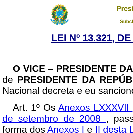
Pres
Subch
LEI Nº 13.321, D
O VICE – PRESIDENTE D
de
PRESIDENTE DA REPÚ
Nacional decreta e eu sanciono
Art. 1º Os
Anexos LXXXVII
de setembro de 2008
, pas
forma dos
Anexos I
e
II desta 