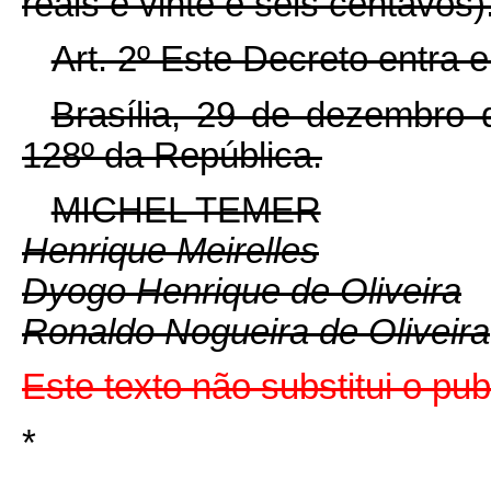
reais e vinte e seis centavos)
Art. 2º Este Decreto entra 
Brasília, 29 de dezembro 
128º da República.
MICHEL TEMER
Henrique Meirelles
Dyogo Henrique de Oliveira
Ronaldo Nogueira de Oliveira
Este texto não substitui o p
*