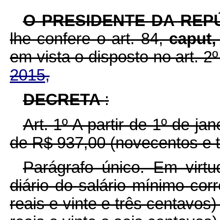
O PRESIDENTE DA REP
lhe confere o art. 84,
caput
em vista o disposto no art. 2
2015,
DECRETA
:
Art. 1º A partir de 1º de ja
de R$ 937,00 (novecentos e tr
Parágrafo único. Em virt
diário do salário mínimo cor
reais e vinte e três centavos)