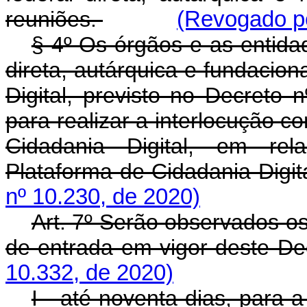
reuniões.
(Revogado pe
§ 4º Os órgãos e as entida
direta, autárquica e fundacion
Digital, previsto no Decreto 
para realizar a interlocução 
Cidadania Digital, em rela
Plataforma de Cidadania Digit
nº 10.230, de 2020)
Art. 7º Serão observados o
de entrada em vigor deste De
10.332, de 2020)
I - até noventa dias, para 