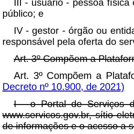
III - usuário - pessoa físi
público; e
IV - gestor - órgão ou enti
responsável pela oferta do ser
Art. 3º Compõem a Platafor
Art. 3º Compõem a Plata
Decreto nº 10.900, de 2021)
I - o Portal de Serviços 
www.servicos.gov.br, sítio elet
de informações e o acesso a s