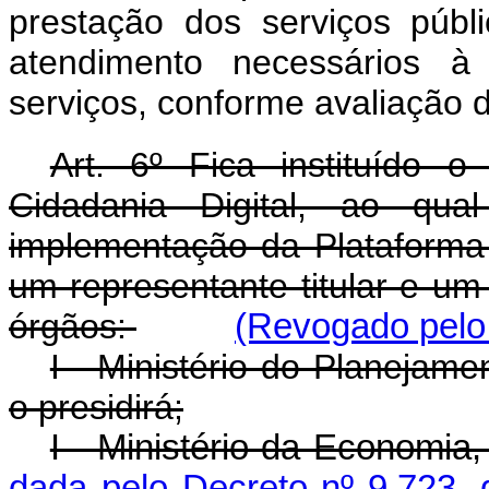
prestação dos serviços públ
atendimento necessários à
serviços, conforme avaliação d
Art. 6º Fica instituído 
Cidadania Digital, ao qua
implementação da Plataforma 
um representante titular e u
órgãos:
(Revogado pelo 
I - Ministério do Planejam
o presidirá;
I - Ministério da Econ
dada pelo Decreto nº 9.723,