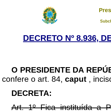
Pres
Subch
DECRETO Nº 8.936, D
O PRESIDENTE DA REPÚ
confere o art. 84,
caput
, inci
DECRETA:
Art. 1º Fica instituída a 