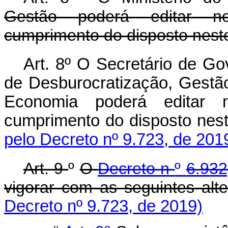
Gestão poderá editar n
cumprimento do disposto nest
Art. 8º O Secretário de Go
de Desburocratização, Gestão
Economia poderá editar 
cumprimento do dispost
pelo Decreto nº 9.723, de 201
Art. 9
º
O
Decreto n
º
6.932
vigorar com as seguintes alt
Decreto nº 9.723, de 2019)