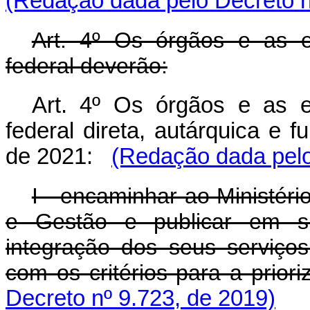
(Redação dada pelo Decreto n
Art. 4º Os órgãos e as e
federal deverão:
Art. 4º Os órgãos e as e
federal direta, autárquica e 
de 2021:
(Redação dada pelo
I - encaminhar ao Ministér
e Gestão e publicar em sít
integração dos seus serviços
com os critérios para a prior
Decreto nº 9.723, de 2019)