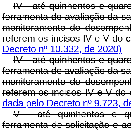
IV - até quinhentos e quare
ferramenta de avaliação da sa
monitoramento do desempenh
referem os incisos IV e V do
Decreto nº 10.332, de 2020)
IV - até quinhentos e quare
ferramenta de avaliação da sa
monitoramento do desempenh
referem os incisos IV e V do
dada pelo Decreto nº 9.723, d
V - até quinhentos e q
ferramenta de solicitação e 