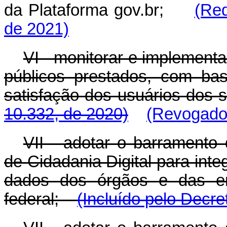
da Plataforma gov.br;
(Red
de 2021)
VI - monitorar e implement
públicos prestados, com ba
satisfação dos usuários dos s
10.332, de 2020)
(Revogado 
VII - adotar o barramento 
de Cidadania Digital para int
dados dos órgãos e das ent
federal;
(Incluído pelo Decre