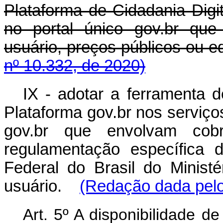
Plataforma de Cidadania Digit
no portal único gov.br qu
usuário, preços públicos ou e
nº 10.332, de 2020)
IX - adotar a ferramenta 
Plataforma gov.br nos serviços
gov.br que envolvam cobr
regulamentação específica
da
Federal do Brasil do Minist
usuário.
(Redação dada pelo
Art. 5º A disponibilidade d