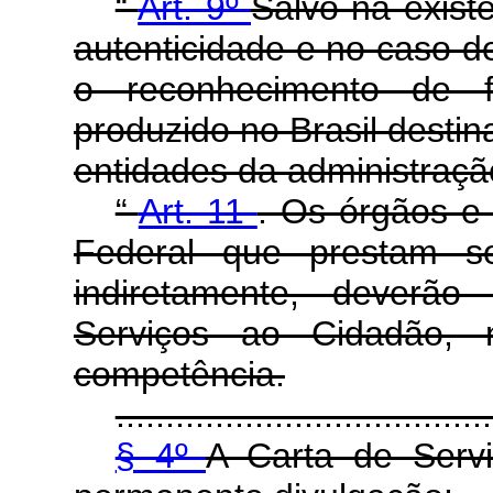
“
Art. 9º
Salvo na exist
autenticidade e no caso d
o reconhecimento de 
produzido no Brasil destin
entidades da administração
“
Art. 11
. Os órgãos e
Federal que prestam se
indiretamente, deverão
Serviços ao Cidadão,
competência.
......................................
§ 4º
A Carta de Serv