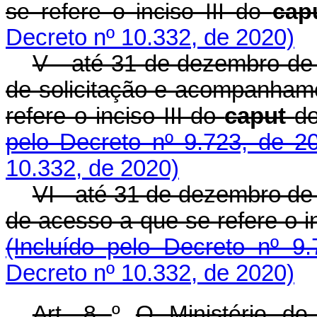
se refere o inciso III do
cap
Decreto nº 10.332, de 2020)
V - até 31 de dezembro de
de solicitação e acompanhame
refere o inciso III do
caput
d
pelo Decreto nº 9.723, de 
10.332, de 2020)
VI - até 31 de dezembro d
de acesso a que se refere o i
(Incluído pelo Decreto nº 
Decreto nº 10.332, de 2020)
Art. 8
º
O Ministério do