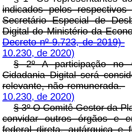
indicados pelos respectivos
Secretário Especial de Des
Digital do Ministério 
Decreto nº 9.723, de 2019)
10.230, de 2020)
§ 2º A participação no 
Cidadania Digital será consi
relevante, não remunerada.
10.230, de 2020)
§ 3º O Comitê Gestor da Pl
convidar outros órgãos e e
federal direta, autárquica e 