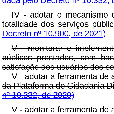
dada pelo Decreto nº 10.332, 
IV - adotar o mecanismo 
totalidade dos serviços públic
Decreto nº 10.900, de 2021)
V - monitorar e implement
públicos prestados, com ba
satisfação dos usuários dos se
V - adotar a ferramenta de 
da Plataforma de Cidadania Dig
nº 10.332, de 2020)
V - adotar a ferramenta de 