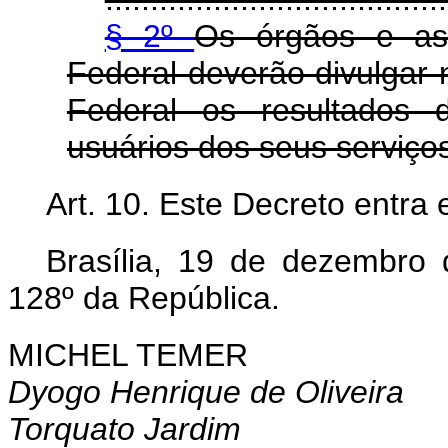
§ 2º
Os órgãos e as
Federal deverão divulgar 
Federal os resultados 
usuários dos seus serviço
Art. 10. Este Decreto entra
Brasília, 19 de dezembro
128º da República.
MICHEL TEMER
Dyogo Henrique de Oliveira
Torquato Jardim