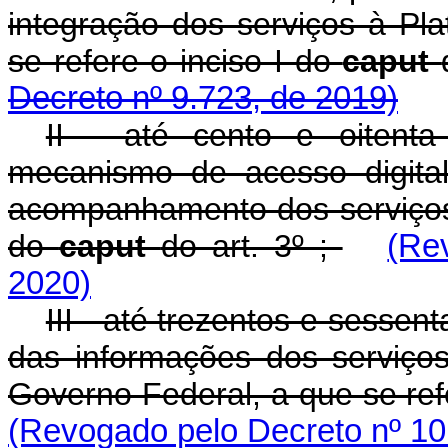
integração dos serviços à Pla
se refere o inciso I do
caput
Decreto nº 9.723, de 2019)
II - até cento e oitenta
mecanismo de acesso digital
acompanhamento dos serviços, 
do
caput
do art. 3º ;
(Re
2020)
III - até trezentos e sessen
das informações dos serviços
Governo Federal, a que se refe
(Revogado pelo Decreto nº 10