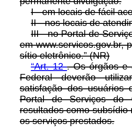
permanente divulgação:
I - em locais de fácil ac
II - nos locais de atend
III - no Portal de Servi
em www.servicos.gov.br, p
sítio eletrônico.” (NR)
“Art. 12
. Os órgãos e 
Federal deverão utiliz
satisfação dos usuários 
Portal de Serviços do 
resultados como subsídio r
os serviços prestados.
......................................