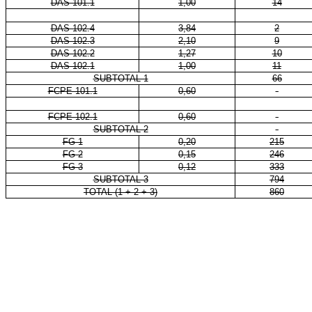
DAS 101.1
1,00
14
DAS 102.4
3,84
2
DAS 102.3
2,10
9
DAS 102.2
1,27
10
DAS 102.1
1,00
11
SUBTOTAL 1
66
FCPE 101.1
0,60
-
FCPE 102.1
0,60
-
SUBTOTAL 2
-
FG-1
0,20
215
FG-2
0,15
246
FG-3
0,12
333
SUBTOTAL 3
794
TOTAL (1 + 2 + 3)
860