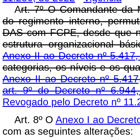
A
rt. 7º O Comandante da M
do regimento interno, perm
DAS com FCPE, desde que nã
estrutura organizacional bá
Anexo II ao Decreto nº 5.417
categorias, os níveis e os qua
Anexo II ao Decreto nº 5.41
art. 9º do Decreto nº 6.94
Revogado pelo Decreto nº 11.
Art. 8º O
Anexo I ao Decret
com as seguintes alterações: