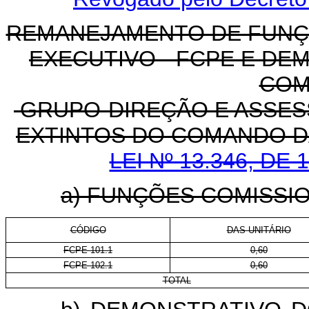
REMANEJAMENTO DE FUNÇ
EXECUTIVO - FCPE E D
COM
GRUPO-DIREÇÃO E ASSES
EXTINTOS DO COMANDO D
LEI Nº 13.346, DE
a) FUNÇÕES COMISSI
CÓDIGO
DAS-UNITÁRIO
FCPE 101.1
0,60
FCPE 102.1
0,60
TOTAL