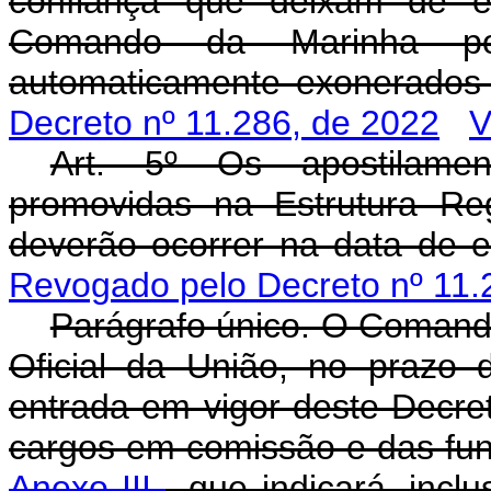
confiança que deixam de ex
Comando da Marinha po
automaticamente exonerados
Decreto nº 11.286, de 2022
V
Art. 5º Os apostilamen
promovidas na Estrutura R
deverão ocorrer na data de 
Revogado pelo Decreto nº 11.
Parágrafo único. O Comanda
Oficial da União, no prazo 
entrada em vigor deste Decret
cargos em comissão e das fun
Anexo III
, que indicará, inc