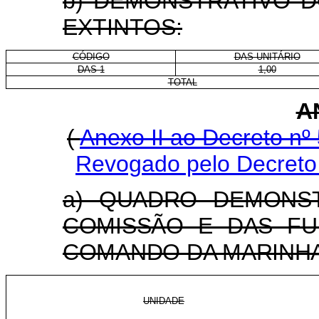
b) DEMONSTRATIVO 
EXTINTOS:
CÓDIGO
DAS-UNITÁRIO
DAS-1
1,00
TOTAL
A
(
Anexo II ao Decreto nº
Revogado pelo Decreto 
a) QUADRO DEMONS
COMISSÃO E DAS FU
COMANDO DA MARINHA
UNIDADE