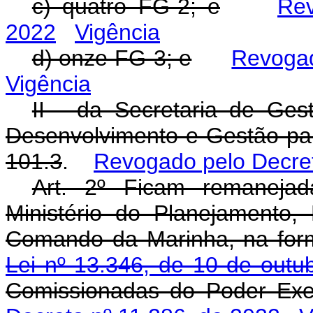
c) quatro FG-2; e
Rev
2022
Vigência
d) onze FG-3; e
Revogad
Vigência
II - da Secretaria de Ges
Desenvolvimento e Gestão p
101.3
.
Revogado pelo Decret
Art. 2º Ficam remanejad
Ministério do Planejamento
Comando da Marinha, na fo
Lei nº 13.346, de 10 de out
Comissionadas do Poder Exe