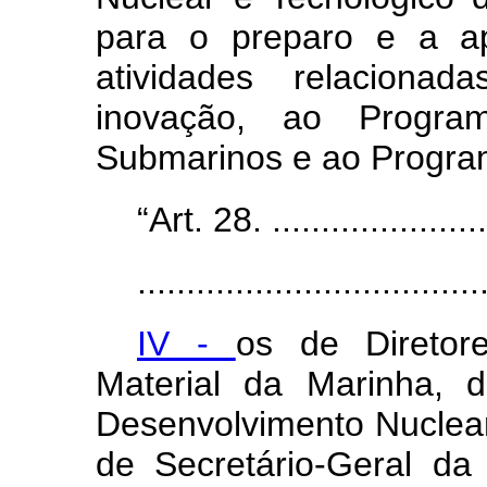
para o preparo e a a
atividades relacionad
inovação, ao Progra
Submarinos e ao Progra
“Art. 28. .......................
...................................
IV -
os de Diretor
Material da Marinha, 
Desenvolvimento Nuclear
de Secretário-Geral d