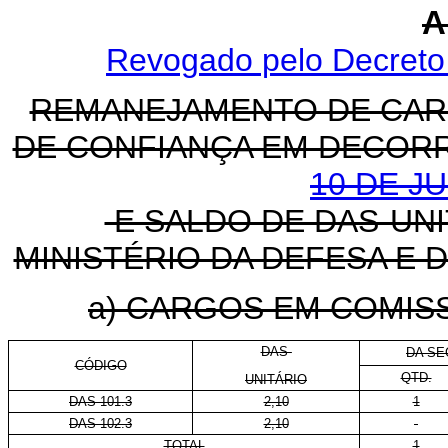
A
Revogado pelo Decreto 
REMANEJAMENTO DE CAR
DE CONFIANÇA EM DECOR
10 DE J
E SALDO DE DAS-UNI
MINISTÉRIO DA DEFESA E 
a) CARGOS EM COMIS
DAS-
DA SE
CÓDIGO
QTD.
UNITÁRIO
DAS 101.3
2,10
1
DAS 102.3
2,10
-
TOTAL
1