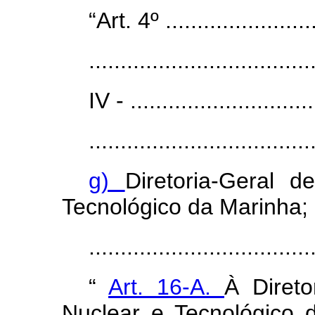
“Art. 4º .........................
...................................
IV - ..............................
...................................
g)
Diretoria-Geral 
Tecnológico da Marinha;
..................................
“
Art. 16-A.
À Direto
Nuclear e Tecnológico 