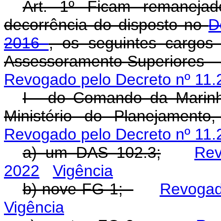
Art. 1º Ficam remanej
decorrência do disposto no
D
2016
, os seguintes cargo
Assessoramento Superiores - 
Revogado pelo Decreto nº 11.
I - do Comando da Marinh
Ministério do Planejament
Revogado pelo Decreto nº 11.
a) um DAS 102.3;
Rev
2022
Vigência
b) nove FG-1;
Revogad
Vigência