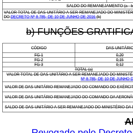
SALDO DO REMANEJAMENTO (a - b
VALOR TOTAL DE DAS-UNITÁRIO A SER REMANEJADO DO MINISTÉ
DO
DECRETO Nº 8.785, DE 10 DE JUNHO DE 2016
(b)
b) FUNÇÕES GRATIFIC
CÓDIGO
DAS-UNITÁRI
FG-1
0,20
FG-2
0,15
FG-3
0,12
TOTAL (a)
VALOR TOTAL DE DAS-UNITÁRIO A SER REMANEJADO DO MINIST
Nº 8.785, DE 10 DE JUNHO 
VALOR DE DAS-UNITÁRIO REMANEJADO DO COMANDO DO EXÉRCIT
VALOR DE DAS-UNITÁRIO REMANEJADO DO COMANDO DA AERONÁU
SALDO DE DAS-UNITÁRIO A SER REMANEJADO DO MINISTÉRIO DA DEFE
A
Revogado pelo Decreto 