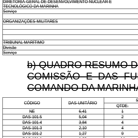
DIRETORIA-GERAL DE DESENVOLVIMENTO NUCLEAR E
TECNOLÓGICO DA MARINHA
Serviço
ORGANIZAÇÕES MILITARES
TRIBUNAL MARÍTIMO
Divisão
Serviço
b) QUADRO RESUMO 
COMISSÃO E DAS FU
COMANDO DA MARINH
CÓDIGO
DAS-UNITÁRIO
QTDE.
NE
6,41
1
DAS 101.5
5,04
2
DAS 101.4
3,84
4
DAS 101.3
2,10
4
DAS 101.2
1,27
9