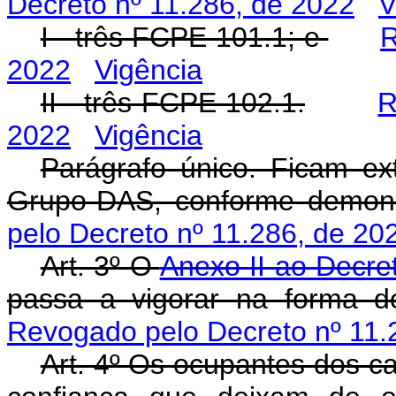
Decreto nº 11.286, de 2022
V
I - três FCPE 101.1; e
R
2022
Vigência
II - três FCPE 102.1.
R
2022
Vigência
Parágrafo único. Ficam ex
Grupo-DAS, conforme demons
pelo Decreto nº 11.286, de 20
Art. 3º O
Anexo II ao Decre
passa a vigorar na forma 
Revogado pelo Decreto nº 11.
Art. 4º Os ocupantes dos c