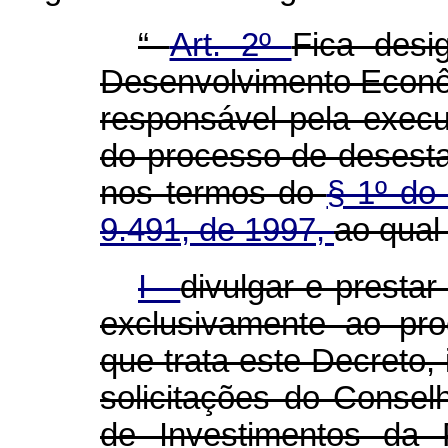
“
Art. 2º
Fica desi
Desenvolvimento Econ
responsável pela exe
do processo de desestat
nos termos do
§ 1º do 
9.491, de 1997,
ao qual
I -
divulgar e presta
exclusivamente ao pr
que trata este Decreto,
solicitações do Conse
de Investimentos da 