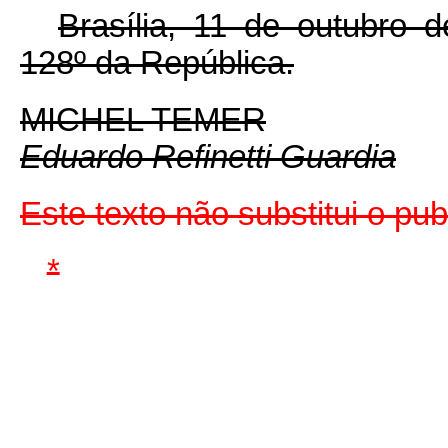
Brasília, 11 de outubro 
128º da República.
MICHEL TEMER
Eduardo Refinetti Guardia
Este texto não substitui o p
*