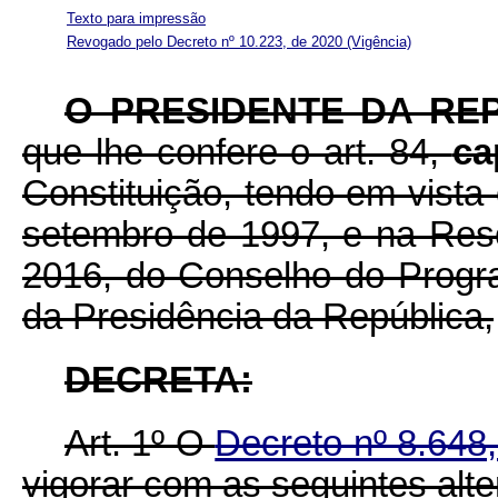
Texto para impressão
Revogado pelo Decreto nº 10.223, de 2020
(Vigência)
O PRESIDENTE DA RE
que lhe confere o art. 84,
ca
Constituição, tendo em vista 
setembro de 1997, e na Res
2016, do Conselho do Progr
da Presidência da República,
DECRETA:
Art. 1º O
Decreto nº 8.648
vigorar com as seguintes alt