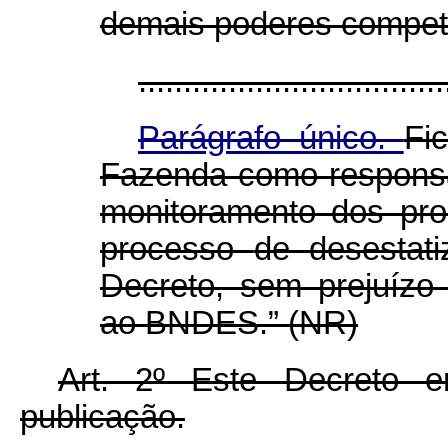
demais poderes compet
..................................
Parágrafo único.
Fi
Fazenda como responsá
monitoramento dos pr
processo
de desestat
Decreto, sem prejuízo
ao BNDES.” (NR)
Art. 2º Este Decreto 
publicação.