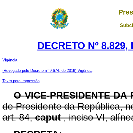
Pres
Subch
DECRETO Nº 8.829,
Vigência
(Revogado pelo Decreto nº 9.674, de 2019)
Vigência
Texto para impressão
O
VICE-PRESIDENTE DA
de Presidente da República, no
art. 84,
caput
, inciso VI, alín