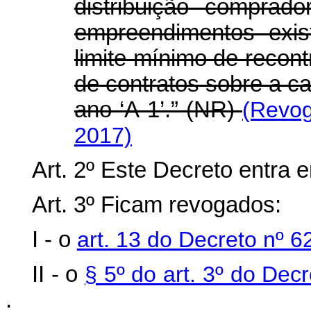
distribuição comprad
empreendimentos exist
limite mínimo de recon
de contratos sobre a ca
ano ‘A-1’.” (NR)
(Revog
2017)
Art. 2º Este Decreto entra 
Art. 3º Ficam revogados:
I - o
art. 13 do Decreto nº 
II - o
§ 5º do art. 3º do Dec
.