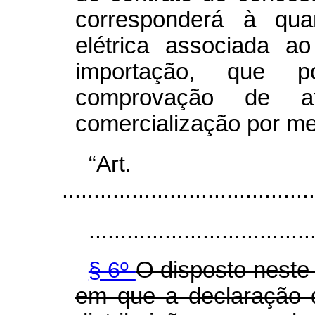
corresponderá à qua
elétrica associada a
importação, que p
comprovação de a
comercialização por me
“Ar
........................................
...................................
§ 6º
O disposto neste 
em que a declaração 