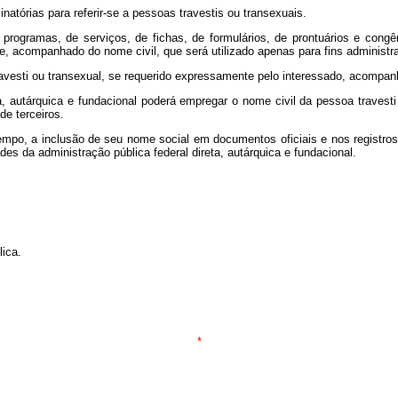
natórias para referir-se a pessoas travestis ou transexuais.
programas, de serviços, de fichas, de formulários, de prontuários e congê
, acompanhado do nome civil, que será utilizado apenas para fins administra
ravesti ou transexual, se requerido expressamente pelo interessado, acompan
eta, autárquica e fundacional poderá empregar o nome civil da pessoa trave
de terceiros.
 tempo, a inclusão de seu nome social em documentos oficiais e nos registr
des da administração pública federal direta, autárquica e fundacional.
lica.
*