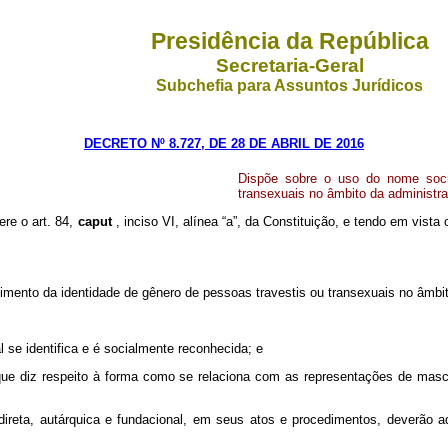
Presidência da República
Secretaria-Geral
Subchefia para Assuntos Jurídicos
DECRETO Nº 8.727, DE 28 DE ABRIL DE 2016
Dispõe sobre o uso do nome soci
transexuais no âmbito da administraç
ere o art. 84,
caput
, inciso VI, alínea “a”, da Constituição, e tendo em vista 
mento da identidade de gênero de pessoas travestis ou transexuais no âmbito 
l se identifica e é socialmente reconhecida; e
que diz respeito à forma como se relaciona com as representações de mascu
 direta, autárquica e fundacional, em seus atos e procedimentos, deverão 