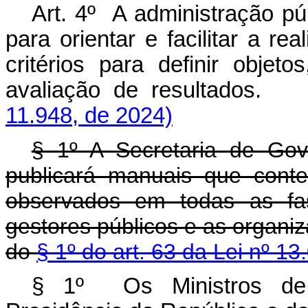
Art. 4º A administração pú
para orientar e facilitar a re
critérios para definir objet
avaliação de resultado
11.948, de 2024)
§ 1º A Secretaria de Gov
publicará manuais que cont
observados em todas as fas
gestores públicos e as organiz
do
§ 1º do art. 63 da Lei nº 1
§ 1º Os Ministros de 