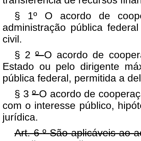
transferência de recursos finan
§ 1º O acordo de coope
administração pública federa
civil.
§ 2
º
O acordo de coopera
Estado ou pelo dirigente má
pública federal, permitida a d
§ 3
º
O acordo de cooperaç
com o interesse público, hipó
jurídica.
Art. 6
º
São aplicáveis ao 