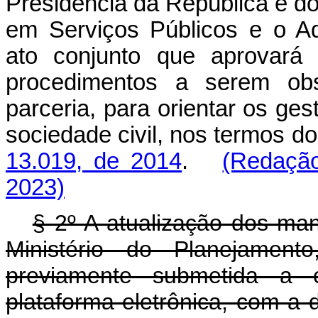
Presidência da República e do
em Serviços Públicos e o A
ato conjunto que aprovará
procedimentos a serem ob
parceria, para orientar os ge
sociedade civil, nos termos d
13.019, de 2014
.
(Redação
2023)
§ 2º A atualização dos man
Ministério do Planejamen
previamente submetida a c
plataforma eletrônica, com a d