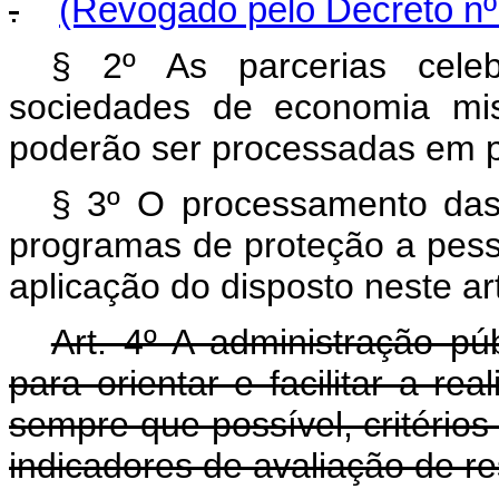
.
(Revogado pelo Decreto nº
§ 2º As parcerias cele
sociedades de economia mis
poderão ser processadas em pl
§ 3º O processamento das 
programas de proteção a pes
aplicação do disposto neste ar
Art. 4º A administração pú
para orientar e facilitar a re
sempre que possível, critérios 
indicadores de avaliação de re