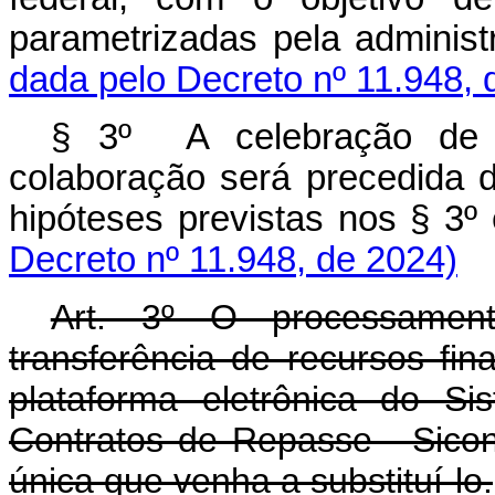
parametrizadas pela admini
dada pelo Decreto nº 11.948, 
§ 3º
A celebração de 
colaboração será precedida 
hipóteses previstas nos § 3
Decreto nº 11.948, de 2024)
Art. 3º O processamen
transferência de recursos fin
plataforma eletrônica do S
Contratos de Repasse - Sicon
única que venha a substituí-lo.