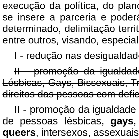
execução da política, do pl
se insere a parceria e poder
determinado, delimitação territ
entre outros, visando, especia
I - redução nas desigualdade
II - promoção da igualdade
Lésbicas, Gays, Bissexuais, T
direitos das pessoas com defic
II - promoção da igualdade d
de pessoas lésbicas,
gays
,
queers
, intersexos, assexuai