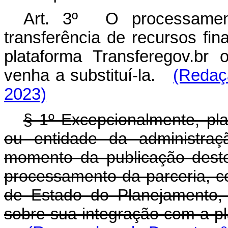
Art. 3º O processamen
transferência de recursos fin
plataforma Transferegov.br
venha a substituí-la.
(Redaç
2023)
§ 1º Excepcionalmente, pla
ou entidade da administraç
momento da publicação deste
processamento da parceria, c
de Estado do Planejamento,
sobre sua integração com a pl