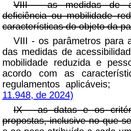
VIII - as medidas de a
deficiência ou mobilidade r
características do objeto da pa
VIII
- os parâmetros para a
das medidas de acessibilida
mobilidade reduzida e pess
acordo com as característ
regulamentos aplicávei
11.948, de 2024)
IX - as datas e os crité
propostas, inclusive no que s