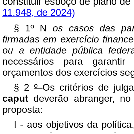
constituir esboço de plano d
11.948, de 2024)
§ 1º N
os casos das pa
firmadas em exercício finance
ou a entidade pública feder
necessários para garanti
orçamentos dos exercícios seg
§ 2
º
Os critérios de jul
caput
deverão abranger, n
proposta:
I - aos objetivos da polític