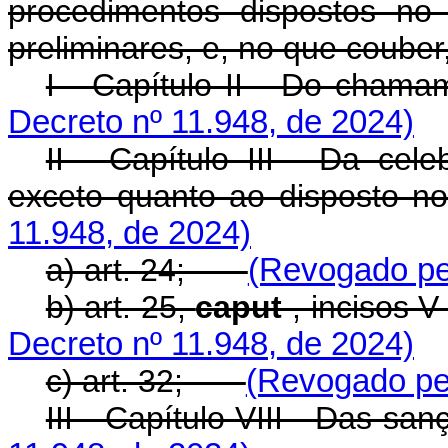
procedimentos dispostos no 
preliminares, e, no que couber
I - Capítulo II - Do ch
Decreto nº 11.948, de 2024)
II - Capítulo III - Da cel
exceto quanto ao dispo
11.948, de 2024)
a) art. 24;
(Revogado pel
b) art. 25,
caput
, incisos V
Decreto nº 11.948, de 2024)
c) art. 32;
(Revogado pel
III - Capítulo VIII - Das