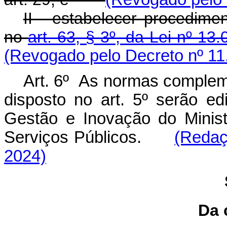
II - estabelecer procedime
no
art. 63, § 3º, da Lei nº 1
(Revogado pelo Decreto nº 11
Art. 6º As normas complem
disposto no art. 5º serão edi
Gestão e Inovação do Minis
Serviços Públicos.
(Redaç
2024)
Da 