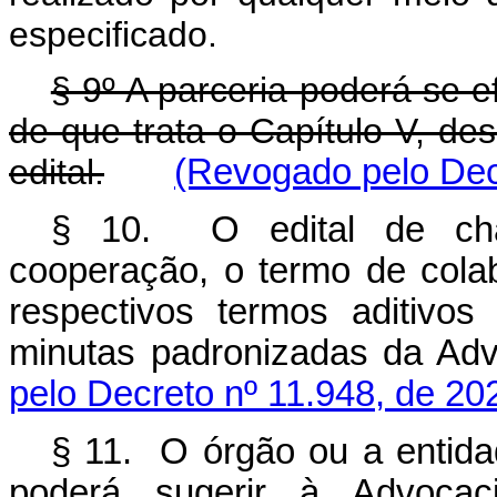
especificado.
§ 9º A parceria poderá se 
de que trata o Capítulo V, de
edital.
(Revogado pelo Dec
§ 10. O edital de cha
cooperação, o termo de cola
respectivos termos aditivo
minutas padronizadas da A
pelo Decreto nº 11.948, de 20
§ 11. O órgão ou a entidad
poderá sugerir à Advocac