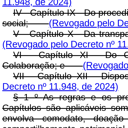
11.948, de 2024)
IV - Capítulo IX - Do proce
social;
(Revogado pelo Dec
V - Capítulo X - Da tran
(Revogado pelo Decreto nº 11
VI - Capítulo XI - Do 
Colaboração; e
(Revogado 
VII - Capítulo XII - Di
Decreto nº 11.948, de 2024)
§ 1
º
As regras e os pr
Capítulos são aplicáveis s
envolva comodato, doaçã