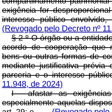
compartilhamento patrimonia
exigência for desproporciona
interesse público envolvid
(Revogado pelo Decreto nº 11
§ 2
º
O órgão ou a entidade
acordo de cooperação que 
bens ou outras formas de com
mediante justificativa prévi
parceria e o interesse p
11.948, de 2024)
I - afastar as exigências
especialmente aquelas dispos
art. 29; e
(Revogado pelo 