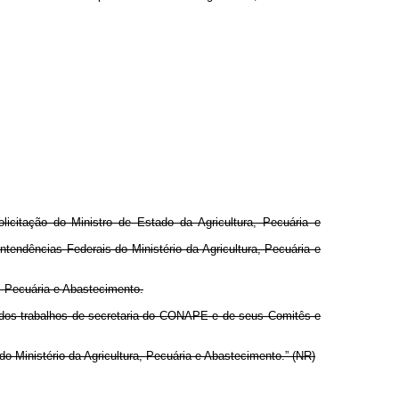
licitação do Ministro de Estado da Agricultura, Pecuária e
ntendências Federais do Ministério da Agricultura, Pecuária e
, Pecuária e Abastecimento.
o dos trabalhos de secretaria do CONAPE e de seus Comitês e
Ministério da Agricultura, Pecuária e Abastecimento.” (NR)