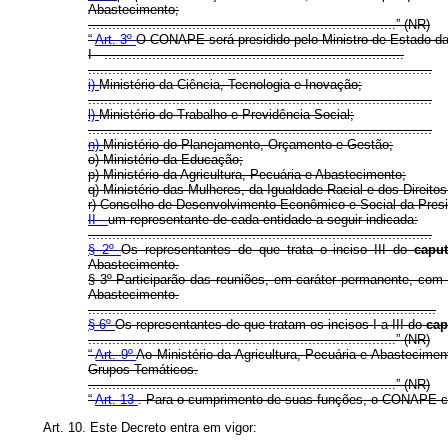
Abastecimento;
.............................................................................” (NR)
“
Art. 3º
O CONAPE será presidido pelo Ministro de Estado da 
I - ...........................................................................
......................................................................................
i)
Ministério da Ciência, Tecnologia e Inovação;
......................................................................................
l)
Ministério do Trabalho e Previdência Social;
......................................................................................
n)
Ministério do Planejamento, Orçamento e Gestão;
o) Ministério da Educação;
p) Ministério da Agricultura, Pecuária e Abastecimento;
q) Ministério das Mulheres, da Igualdade Racial e dos Direit
r) Conselho de Desenvolvimento Econômico e Social da Presi
II -
um representante de cada entidade a seguir indicada:
......................................................................................
§ 2º
Os representantes de que trata o inciso III do
capu
Abastecimento.
§ 3º Participarão das reuniões, em caráter permanente, com d
Abastecimento.
.......................................................................................
§ 6º
Os representantes de que tratam os incisos I a III do
ca
.............................................................................” (NR)
“
Art. 9º
Ao Ministério da Agricultura, Pecuária e Abastecim
Grupos Temáticos.
.............................................................................” (NR)
“
Art. 13
. Para o cumprimento de suas funções, o CONAPE con
Art. 10. Este Decreto entra em vigor: