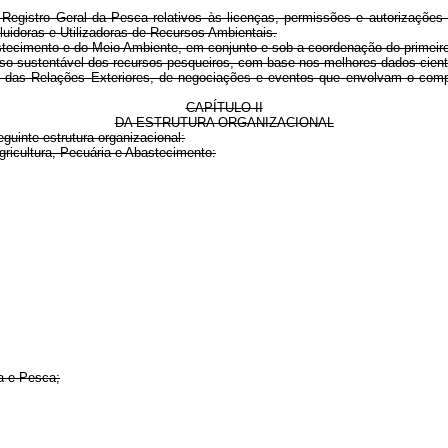
egistro Geral da Pesca relativos às licenças, permissões e autorizações c
luidoras e Utilizadoras de Recursos Ambientais.
astecimento e do Meio Ambiente, em conjunto e sob a coordenação do primeir
 uso sustentável dos recursos pesqueiros, com base nos melhores dados cient
ério das Relações Exteriores, de negociações e eventos que envolvam o comp
CAPÍTULO II
DA ESTRUTURA ORGANIZACIONAL
guinte estrutura organizacional:
Agricultura, Pecuária e Abastecimento:
a e Pesca;