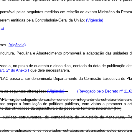
esponsável pelas seguintes medidas em relação ao extinto Ministério da Pesca
 serem emitidas pela Controladoria-Geral da União;
(Vigência)
ia)
eres.
(Vigência)
Agricultura, Pecuária e Abastecimento promoverá a adaptação das unidades d
izado a, no prazo de quarenta e cinco dias, contado da data de publicação de
art. 2º do Anexo I
que dele necessitarem.
EPLAC passa a ser denominada Departamento da Comissão Executiva do Pl
om as seguintes alterações:
(Vigência)
(Revogado pelo Decreto nº 11.6
, órgão colegiado de caráter consultivo, integrante da estrutura básica do
dade propor a formulação de políticas públicas, com vistas a promover a a
 das atividades da aquicultura e da pesca no território nacional.” (NR)
s públicas estruturantes, de competência do Ministério da Agricultura,
sobre a aplicação e os resultados estratégicos alcançados pelos programa