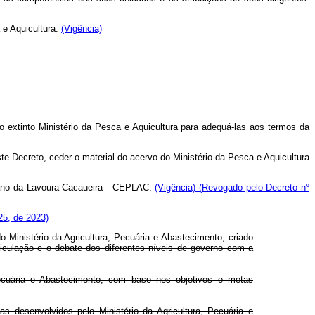
 e Aquicultura:
(Vigência)
o extinto Ministério da Pesca e Aquicultura para adequá-las aos termos da
ste Decreto, ceder o material do acervo do Ministério da Pesca e Aquicultura
ano da Lavoura Cacaueira - CEPLAC.
(Vigência)
(Revogado pelo Decreto nº
25, de 2023)
 Ministério da Agricultura, Pecuária e Abastecimento, criado
rticulação e o debate dos diferentes níveis de governo com a
 Pecuária e Abastecimento, com base nos objetivos e metas
s desenvolvidos pelo Ministério da Agricultura, Pecuária e