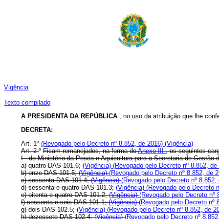
Vigência
Texto compilado
A PRESIDENTA DA REPÚBLICA
, no uso da atribuição que lhe conf
DECRETA:
Art. 1º
(Revogado pelo Decreto nº 8.852, de 2016)
(Vigência)
Art. 2
º
Ficam remanejados, na forma do
Anexo III
, os seguintes ca
I - do Ministério da Pesca e Aquicultura para a Secretaria de Gestã
a) quatro DAS 101.6;
(Vigência)
(Revogado pelo Decreto nº 8.852, de
b) onze DAS 101.5;
(Vigência)
(Revogado pelo Decreto nº 8.852, de 
c) sessenta DAS 101.4;
(Vigência)
(Revogado pelo Decreto nº 8.852,
d) sessenta e quatro DAS 101.3;
(Vigência)
(Revogado pelo Decreto n
e) oitenta e quatro DAS 101.2;
(Vigência)
(Revogado pelo Decreto nº 
f) sessenta e seis DAS 101.1;
(Vigência)
(Revogado pelo Decreto nº 
g) dois DAS 102.5;
(Vigência)
(Revogado pelo Decreto nº 8.852, de 2
h) dezessete DAS 102.4;
(Vigência)
(Revogado pelo Decreto nº 8.852