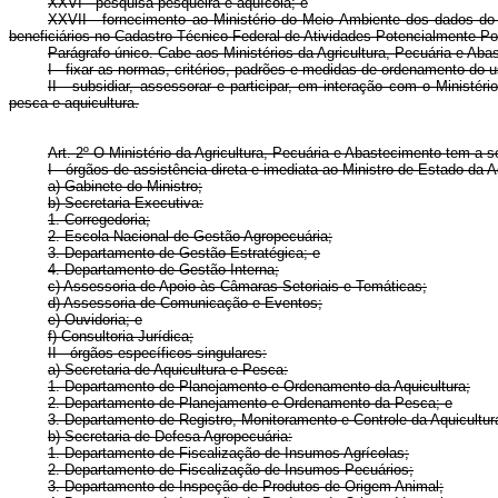
XXVI - pesquisa pesqueira e aquícola; e
XXVII - fornecimento ao Ministério do Meio Ambiente dos dados do R
beneficiários no Cadastro Técnico Federal de Atividades Potencialmente Po
Parágrafo único. Cabe aos Ministérios da Agricultura, Pecuária e Ab
I - fixar as normas, critérios, padrões e medidas de ordenamento do
II - subsidiar, assessorar e participar, em interação com o Minist
pesca e aquicultura.
Art. 2º O Ministério da Agricultura, Pecuária e Abastecimento tem a se
I - órgãos de assistência direta e imediata ao Ministro de Estado da 
a) Gabinete do Ministro;
b) Secretaria-Executiva:
1. Corregedoria;
2. Escola Nacional de Gestão Agropecuária;
3. Departamento de Gestão Estratégica; e
4. Departamento de Gestão Interna;
c) Assessoria de Apoio às Câmaras Setoriais e Temáticas;
d) Assessoria de Comunicação e Eventos;
e) Ouvidoria; e
f) Consultoria Jurídica;
II - órgãos específicos singulares:
a) Secretaria de Aquicultura e Pesca:
1. Departamento de Planejamento e Ordenamento da Aquicultura;
2. Departamento de Planejamento e Ordenamento da Pesca; e
3. Departamento de Registro, Monitoramento e Controle da Aquicultur
b) Secretaria de Defesa Agropecuária:
1. Departamento de Fiscalização de Insumos Agrícolas;
2. Departamento de Fiscalização de Insumos Pecuários;
3. Departamento de Inspeção de Produtos de Origem Animal;