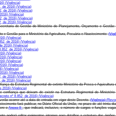
016)
(Vigência)
2, de 2016)
(Vigência)
2, de 2016)
(Vigência)
 2016)
(Vigência)
52, de 2016)
(Vigência)
2, de 2016)
(Vigência)
a Secretaria de Gestão do Ministério do Planejamento, Orçamento e Gestão
to e Gestão para o Ministério da Agricultura, Pecuária e Abastecimento:
(Vig
016)
(Vigência)
852, de 2016)
(Vigência)
 de 2016)
(Vigência)
8.852, de 2016)
(Vigência)
016)
(Vigência)
2016)
(Vigência)
016)
(Vigência)
 2016)
(Vigência)
16)
(Vigência)
 2016)
(Vigência)
2, de 2016)
(Vigência)
, de 2016)
(Vigência)
ança da Estrutura Regimental do extinto Ministério da Pesca e Aquicultura
de 2016)
(Vigência)
onfiança que deixam de existir na Estrutura Regimental do Ministério d
ecreto nº 8.852, de 2016)
(Vigência)
erão ocorrer até a data de entrada em vigor deste Decreto.
(Vigência)
(Revo
tecimento fará publicar, no Diário Oficial da União, no prazo de até trinta 
fere o
Anexo II
, que indicará, inclusive, o número de cargos e funções va
nto poderá editar regimentos internos para detalhar a estrutura dos órgão