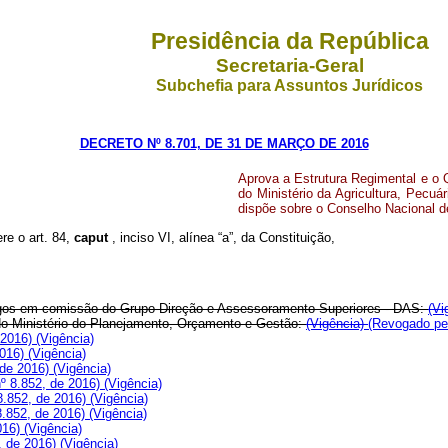
Presidência da República
Secretaria-Geral
Subchefia para Assuntos Jurídicos
DECRETO Nº 8.701, DE 31 DE MARÇO DE 2016
Aprova a Estrutura Regimental e o
do Ministério da Agricultura, Pecuá
dispõe sobre o Conselho Nacional d
ere o art. 84,
caput
, inciso VI, alínea “a”, da Constituição,
rgos em comissão do Grupo-Direção e Assessoramento Superiores - DAS:
(Vi
o do Ministério do Planejamento, Orçamento e Gestão:
(Vigência)
(Revogado pe
 2016)
(Vigência)
2016)
(Vigência)
 de 2016)
(Vigência)
º 8.852, de 2016)
(Vigência)
8.852, de 2016)
(Vigência)
8.852, de 2016)
(Vigência)
016)
(Vigência)
, de 2016)
(Vigência)