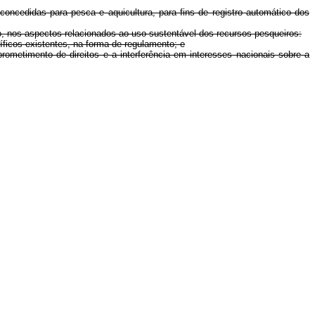
oncedidas para pesca e aquicultura, para fins de registro automático dos
o, nos aspectos relacionados ao uso sustentável dos recursos pesqueiros:
íficos existentes, na forma de regulamento; e
rometimento de direitos e a interferência em interesses nacionais sobre a