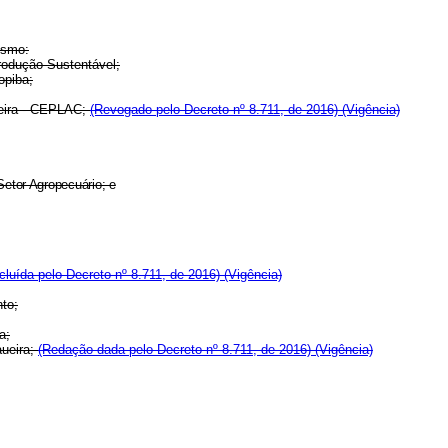
ismo:
rodução Sustentável;
opiba;
eira - CEPLAC;
(Revogado pelo Decreto nº 8.711, de 2016)
(Vigência)
Setor Agropecuário; e
ncluída pelo Decreto nº 8.711, de 2016)
(Vigência)
nto;
a;
aueira;
(Redação dada pelo Decreto nº 8.711, de 2016)
(Vigência)