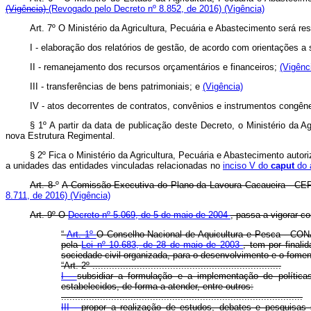
(Vigência)
(Revogado pelo Decreto nº 8.852, de 2016)
(Vigência)
Art. 7º O Ministério da Agricultura, Pecuária e Abastecimento será r
I - elaboração dos relatórios de gestão, de acordo com orientações a
II - remanejamento dos recursos orçamentários e financeiros;
(Vigênc
III - transferências de bens patrimoniais; e
(Vigência)
IV - atos decorrentes de contratos, convênios e instrumentos congên
§ 1º A partir da data de publicação deste Decreto, o Ministério da 
nova Estrutura Regimental.
§ 2º Fica o Ministério da Agricultura, Pecuária e Abastecimento autor
a unidades das entidades vinculadas relacionadas no
inciso V do
caput
do 
Art. 8
º
A Comissão Executiva do Plano da Lavoura Cacaueira - C
8.711, de 2016)
(Vigência)
Art. 9º O
Decreto nº 5.069, de 5 de maio de 2004
, passa a vigorar c
“
Art. 1º
O Conselho Nacional de Aquicultura e Pesca - CONAPE
pela
Lei nº 10.683, de 28 de maio de 2003
, tem por finali
sociedade civil organizada, para o desenvolvimento e o fomento
“Art. 2º ....................................................................
I -
subsidiar a formulação e a implementação de política
estabelecidos, de forma a atender, entre outros:
.......................................................................................
III -
propor a realização de estudos, debates e pesquisas 