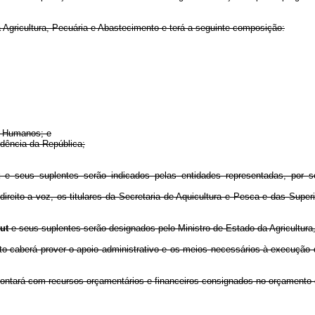
Agricultura, Pecuária e Abastecimento e terá a seguinte composição:
os Humanos; e
dência da República;
t
e seus suplentes serão indicados pelas entidades representadas, por so
ireito a voz, os titulares da Secretaria de Aquicultura e Pesca e das Superi
put
e seus suplentes serão designados pelo Ministro de Estado da Agricultura
ento caberá prover o apoio administrativo e os meios necessários à execuçã
tará com recursos orçamentários e financeiros consignados no orçamento do 