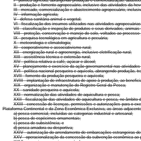
I - política agrícola, abrangendo produção e comercialização, abast
II - produção e fomento agropecuário, inclusive das atividades da heve
III - mercado, comercialização e abastecimento agropecuário, inclusi
IV - informação agrícola;
V - defesa sanitária animal e vegetal;
VI - fiscalização dos insumos utilizados nas atividades agropecuárias
VII - classificação e inspeção de produtos e seus derivados, animais 
VIII - proteção, conservação e manejo do solo, voltados ao processo p
IX - pesquisa tecnológica em agricultura e pecuária;
X - meteorologia e climatologia;
XI - cooperativismo e associativismo rural;
XII - energização rural e agroenergia, inclusive eletrificação rural;
XIII - assistência técnica e extensão rural;
XIV - política relativa a café, açúcar e álcool;
XV - planejamento e exercício da ação governamental nas atividades d
XVI - política nacional pesqueira e aquícola, abrangendo produção, 
XVII - fomento da produção pesqueira e aquícola;
XVIII - implantação de infraestrutura de apoio à produção, ao benefi
XIX - organização e manutenção do Registro Geral da Pesca;
XX - sanidade pesqueira e aquícola;
XXI - normatização das atividades de aquicultura e pesca;
XXII - fiscalização das atividades de aquicultura e pesca, no âmbito
XXIII - concessão de licenças, permissões e autorizações para o exerc
Plataforma Continental e da Zona Econômica Exclusiva, as áreas adjacentes
a) pesca comercial, incluídas as categorias industrial e artesanal;
b) pesca de espécimes ornamentais;
c) pesca de subsistência; e
d) pesca amadora ou desportiva;
XXIV - autorização do arrendamento de embarcações estrangeiras de 
XXV - operacionalização da concessão da subvenção econômica ao pre