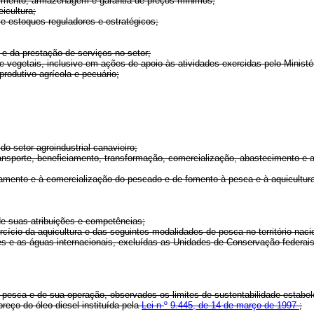
ecimento, armazenagem e garantia de preços mínimos;
icultura;
ve estoques reguladores e estratégicos;
 e da prestação de serviços no setor;
e vegetais, inclusive em ações de apoio às atividades exercidas pelo Ministé
rodutivo agrícola e pecuário;
o setor agroindustrial canavieiro;
transporte, beneficiamento, transformação, comercialização, abastecimento 
ciamento e à comercialização do pescado e de fomento à pesca e à aquicultur
 de suas atribuições e competências;
ício da aquicultura e das seguintes modalidades de pesca no território nacio
 e as águas internacionais, excluídas as Unidades de Conservação federais 
pesca e de sua operação, observados os limites de sustentabilidade estabe
ço do óleo diesel instituída pela
Lei n
º
9.445, de 14 de março de 1997
;