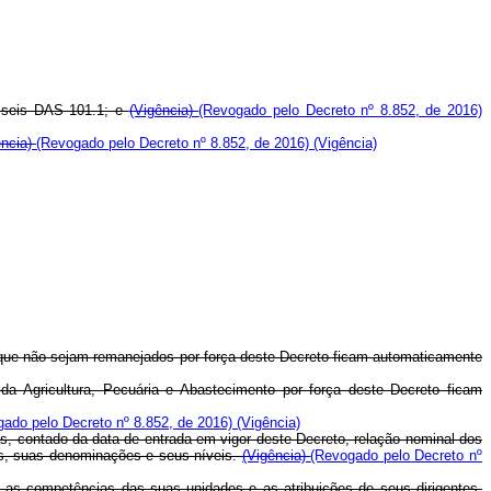
: seis DAS 101.1; e
(Vigência)
(Revogado pelo Decreto nº 8.852, de 2016)
ência)
(Revogado pelo Decreto nº 8.852, de 2016)
(Vigência)
 que não sejam remanejados por força deste Decreto ficam automaticamente
a Agricultura, Pecuária e Abastecimento por força deste Decreto ficam
gado pelo Decreto nº 8.852, de 2016)
(Vigência)
dias, contado da data de entrada em vigor deste Decreto, relação nominal dos
gas, suas denominações e seus níveis.
(Vigência)
(Revogado pelo Decreto nº
s, as competências das suas unidades e as atribuições de seus dirigentes.