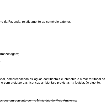
rio da Fazenda, relativamente ao comércio exterior;
e armazenagem;
a;
nal, compreendendo as águas continentais e interiores e o mar territorial da
e sem prejuízo das licenças ambientais previstas na legislação vigente:
lecidos em conjunto com o Ministério do Meio Ambiente;