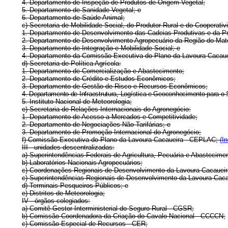
4. Departamento de Inspeção de Produtos de Origem Vegetal;
5. Departamento de Sanidade Vegetal; e
6. Departamento de Saúde Animal;
c) Secretaria de Mobilidade Social, do Produtor Rural e do Cooperativ
1. Departamento de Desenvolvimento das Cadeias Produtivas e da P
2. Departamento de Desenvolvimento Agropecuário da Região do Mat
3. Departamento de Integração e Mobilidade Social; e
4. Departamento da Comissão Executiva do Plano da Lavoura Cacau
d) Secretaria de Política Agrícola:
1. Departamento de Comercialização e Abastecimento;
2. Departamento de Crédito e Estudos Econômicos;
3. Departamento de Gestão de Risco e Recursos Econômicos;
4. Departamento de Infraestrutura, Logística e Geoconhecimento para o 
5. Instituto Nacional de Meteorologia;
e) Secretaria de Relações Internacionais do Agronegócio:
1. Departamento de Acesso a Mercados e Competitividade;
2. Departamento de Negociações Não Tarifárias; e
3. Departamento de Promoção Internacional do Agronegócio;
f) Comissão Executiva do Plano da Lavoura Cacaueira - CEPLAC;
(I
III - unidades descentralizadas:
a) Superintendências Federais de Agricultura, Pecuária e Abastecime
b) Laboratórios Nacionais Agropecuários;
c) Coordenações Regionais de Desenvolvimento da Lavoura Cacaueir
c) Superintendências Regionais de Desenvolvimento da Lavoura Cac
d) Terminais Pesqueiros Públicos; e
e) Distritos de Meteorologia;
IV - órgãos colegiados:
a) Comitê Gestor Interministerial do Seguro Rural - CGSR;
b) Comissão Coordenadora da Criação do Cavalo Nacional - CCCCN;
c) Comissão Especial de Recursos - CER;