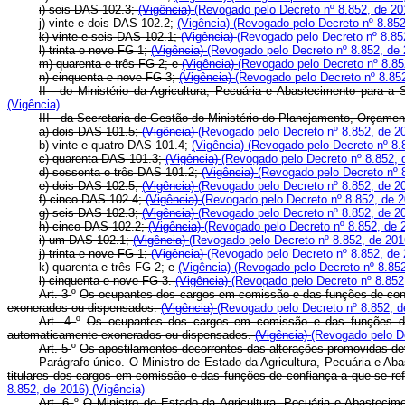
i) seis DAS 102.3;
(Vigência)
(Revogado pelo Decreto nº 8.852, de 2
j) vinte e dois DAS 102.2;
(Vigência)
(Revogado pelo Decreto nº 8.85
k) vinte e seis DAS 102.1;
(Vigência)
(Revogado pelo Decreto nº 8.85
l) trinta e nove FG-1;
(Vigência)
(Revogado pelo Decreto nº 8.852, de
m) quarenta e três FG-2; e
(Vigência)
(Revogado pelo Decreto nº 8.8
n) cinquenta e nove FG-3;
(Vigência)
(Revogado pelo Decreto nº 8.85
II - do Ministério da Agricultura, Pecuária e Abastecimento para 
(Vigência)
III - da Secretaria de Gestão do Ministério do Planejamento, Orçamen
a) dois DAS 101.5;
(Vigência)
(Revogado pelo Decreto nº 8.852, de 2
b) vinte e quatro DAS 101.4;
(Vigência)
(Revogado pelo Decreto nº 8.
c) quarenta DAS 101.3;
(Vigência)
(Revogado pelo Decreto nº 8.852,
d) sessenta e três DAS 101.2;
(Vigência)
(Revogado pelo Decreto nº 
e) dois DAS 102.5;
(Vigência)
(Revogado pelo Decreto nº 8.852, de 2
f) cinco DAS 102.4;
(Vigência)
(Revogado pelo Decreto nº 8.852, de 
g) seis DAS 102.3;
(Vigência)
(Revogado pelo Decreto nº 8.852, de 2
h) cinco DAS 102.2;
(Vigência)
(Revogado pelo Decreto nº 8.852, de
i) um DAS 102.1;
(Vigência)
(Revogado pelo Decreto nº 8.852, de 20
j) trinta e nove FG-1;
(Vigência)
(Revogado pelo Decreto nº 8.852, de
k) quarenta e três FG-2; e
(Vigência)
(Revogado pelo Decreto nº 8.85
l) cinquenta e nove FG-3.
(Vigência)
(Revogado pelo Decreto nº 8.852
Art. 3
º
Os ocupantes dos cargos em comissão e das funções de confi
exonerados ou dispensados.
(Vigência)
(Revogado pelo Decreto nº 8.852, 
Art. 4
º
Os ocupantes dos cargos em comissão e das funções de c
automaticamente exonerados ou dispensados.
(Vigência)
(Revogado pelo D
Art. 5
º
Os apostilamentos decorrentes das alterações promovidas dev
Parágrafo único. O Ministro de Estado da Agricultura, Pecuária e Abas
titulares dos cargos em comissão e das funções de confiança a que se re
8.852, de 2016)
(Vigência)
Art. 6
º
O Ministro de Estado da Agricultura, Pecuária e Abastecime