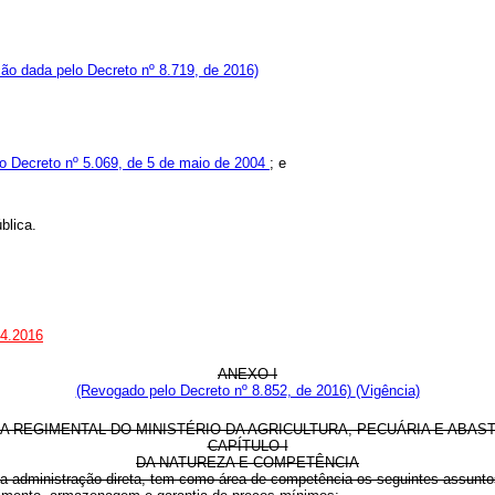
ão dada pelo Decreto nº 8.719, de 2016)
do Decreto nº 5.069, de 5 de maio de 2004
; e
blica.
.4.2016
ANEXO I
(Revogado pelo Decreto nº 8.852, de 2016)
(Vigência)
A REGIMENTAL DO MINISTÉRIO DA AGRICULTURA, PECUÁRIA E ABAS
CAPÍTULO I
DA NATUREZA E COMPETÊNCIA
 da administração direta, tem como área de competência os seguintes assunto