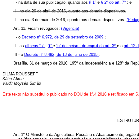
I - na data de sua publicação, quanto aos
§ 1º
e
§ 2º do art. 7º
; e
II - no dia 26 de abril de 2016, quanto aos demais dispositivos.
II - no dia 3 de maio de 2016, quanto aos demais dispositivos.
(Redaç
Art. 11. Ficam revogados:
(Vigência)
I - o
Decreto nº 6.972, de 29 de setembro de 2009
;
II - as
alíneas “s”
,
“t”
e
“u” do inciso I do
caput
do art. 3º
e o
art. 12 
III - o
Decreto nº 8.492, de 13 de julho de 2015
.
Brasília, 31 de março de 2016; 195º da Independência e 128º da Repú
DILMA ROUSSEFF
Kátia Abreu
Valdir Moysés Simão
Este texto não substitui o publicado no DOU de 1º.4.2016 e
retificado em 5
ESTRUTUR
Art. 1º O Ministério da Agricultura, Pecuária e Abastecimento, órgão