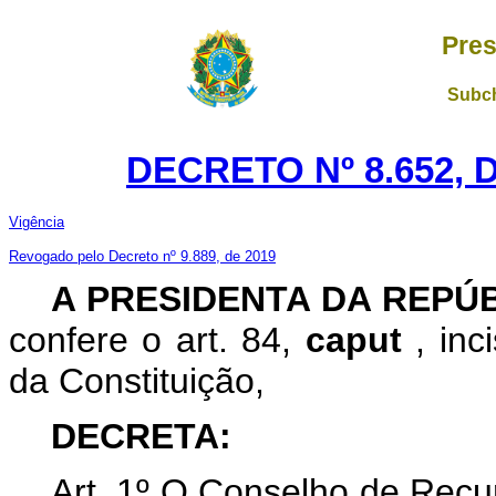
Pres
Subch
DECRETO Nº 8.652, 
Vigência
Revogado pelo Decreto nº 9.889, de 2019
A
PRESIDENTA DA REPÚ
confere o art. 84,
caput
, inc
da Constituição,
DECRETA:
Art. 1º O Conselho de Recu