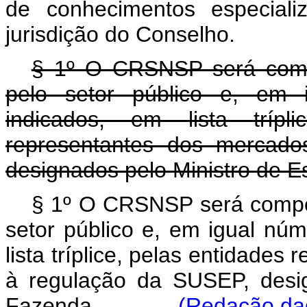
de conhecimentos especiali
jurisdição do Conselho.
§ 1º O CRSNSP será compo
pelo setor público e, em i
indicados, em lista trípl
representantes dos mercado
designados pelo Ministro de 
§ 1º O CRSNSP será compos
setor público e, em igual núm
lista tríplice, pelas entidades
à regulação da SUSEP, desi
Fazenda.
(Redação dad