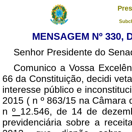
Pres
Subch
MENSAGEM Nº 330, D
Senhor Presidente do Sena
Comunico a Vossa Excelênc
66 da Constituição, decidi vet
interesse público e inconstituc
2015 (
n
º
863/15 na Câmara 
n
º
12.546, de 14 de dezemb
previdenciária sobre a receit