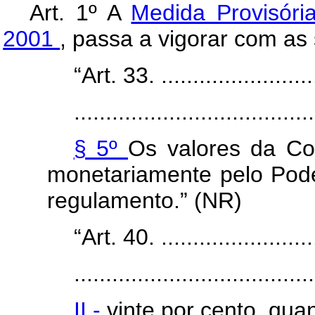
Art. 1º A
Medida Provisóri
2001
, passa a vigorar com as 
“Art. 33. ..........................
......................................
§ 5º
Os valores da Co
monetariamente pelo Pode
regulamento.” (NR)
“Art. 40. ..........................
......................................
II -
vinte por cento, quan