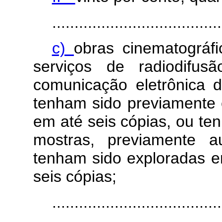
......................................
c)
obras cinematográf
serviços de radiodif
comunicação eletrônica 
tenham sido previamente 
em até seis cópias, ou te
mostras, previamente a
tenham sido exploradas e
seis cópias;
....................................