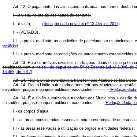
Art. 12. O pagamento das alienações realizadas nos termos desta Lei 
I - à vista, no ato da assinatura do contrato;
I - à vista;
(Redação dada pela Lei nº 13.465, de 2017)
II -
(VETADO)
.
III - a prazo, mediante as condições de parcelamento estabeleci
de 2016)
III - a prazo, mediante as condições de parcelamento estabelecid
Art. 13. Para os imóveis divididos em frações ideais em que já te
combinado com o
inciso I do
caput
do art. 5º do Decreto-Lei nº 2.398, d
13.465, de 2017)
Art. 14. Fica a União autorizada a transferir aos Municípios litorâ
Art. 14. Fica a União autorizada a transferir aos Municípios a gestã
calçadões, praças e parques públicos, excetuados:
(Redação dada 
Art. 14. É a União autorizada a transferir aos Municípios a gestão 
calçadões, praças e parques públicos, excetuados:
(Redação dada pel
I - os corpos d’água;
II - as áreas consideradas essenciais para a estratégia de defesa nac
III - as áreas reservadas à utilização de órgãos e entidades federais;
IV - as áreas destinadas
à exploração de serviço público de competê