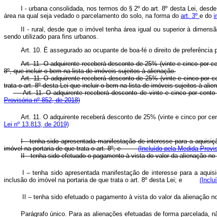
I - urbana consolidada, nos termos do § 2º do art. 8º desta Lei, de
área na qual seja vedado o parcelamento do solo, na forma do
art. 3º
e do
i
II - rural, desde que o imóvel tenha área igual ou superior à dimens
sendo utilizado para fins urbanos.
Art. 10. É assegurado ao ocupante de boa-fé o direito de preferência 
Art. 11. O adquirente receberá desconto de 25% (vinte e cinco por ce
8º, que incluir o bem na lista de imóveis sujeitos à alienação.
Art. 11. O adquirente receberá desconto de 25% (vinte e cinco por c
trata o art. 8º desta Lei que incluir o bem na lista de imóveis sujeitos 
Art. 11. O adquirente receberá desconto de vinte e cinco por c
Provisória nº 852, de 2018)
Art. 11. O adquirente receberá desconto de 25% (vinte e cinco por 
Lei nº 13.813, de 2019)
I - tenha sido apresentada manifestação de interesse para a aquisi
imóvel na portaria de que trata o art. 8º; e
(Incluído pela Medida Provis
II - tenha sido efetuado o pagamento à vista do valor da alienação
I – tenha sido apresentada manifestação de interesse para a aqui
inclusão do imóvel na portaria de que trata o art. 8º desta Lei; e
(Inclu
II – tenha sido efetuado o pagamento à vista do valor da alienação
Parágrafo único. Para as alienações efetuadas de forma parcelad