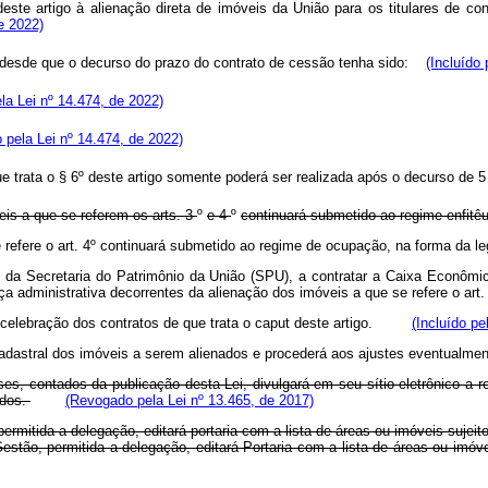
deste artigo
à alienação direta de imóveis da União para os titulares de c
de 2022)
a desde
que o decurso do prazo do contrato de cessão tenha sido:
(Incluído 
ela Lei nº 14.474, de 2022)
o pela Lei nº 14.474, de 2022)
ue trata
o § 6º deste artigo somente poderá ser realizada após o decurso de 5
eis a que se referem os arts. 3
º
e 4
º
continuará submetido ao regime enfitêu
se refere o art. 4º continuará submetido ao regime de ocupação, na forma 
io da Secretaria do Patrimônio da União (SPU), a contratar a Caixa Econômi
nça administrativa decorrentes da alienação dos imóveis a que se refere o
celebração dos contratos de que trata o
caput
deste artigo.
(Incluído pe
e cadastral dos imóveis a serem alienados e procederá aos ajustes eventualme
ses, contados da publicação desta Lei, divulgará em seu sítio eletrônico a r
ados.
(Revogado pela Lei nº 13.465, de 2017)
rmitida a delegação, editará portaria com a lista de áreas ou imóveis sujeit
Gestão, permitida a delegação, editará Portaria com a lista de áreas o