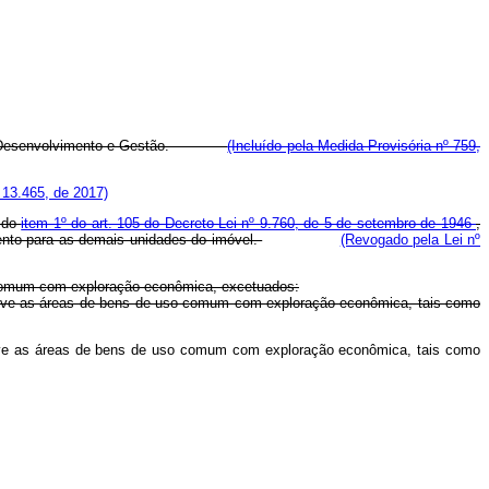
amento, Desenvolvimento e Gestão.
(Incluído pela Medida Provisória nº 759,
º 13.465, de 2017)
a do
item 1º do art. 105 do Decreto-Lei nº 9.760, de 5 de setembro de 1946
,
mento para as demais unidades do imóvel.
(Revogado pela Lei nº
so comum com exploração econômica, excetuados:
inclusive as áreas de bens de uso comum com exploração econômica, tais como
nclusive as áreas de bens de uso comum com exploração econômica, tais como