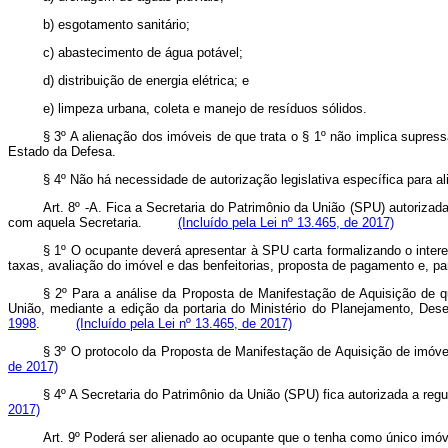
b) esgotamento sanitário;
c) abastecimento de água potável;
d) distribuição de energia elétrica; e
e) limpeza urbana, coleta e manejo de resíduos sólidos.
§ 3º A alienação dos imóveis de que trata o § 1º não implica supres
Estado da Defesa.
§ 4º Não há necessidade de autorização legislativa específica para al
Art. 8º -A. Fica a Secretaria do Patrimônio da União (SPU) autoriza
com aquela Secretaria.
(Incluído pela Lei nº 13.465, de 2017)
§ 1º O ocupante deverá apresentar à SPU carta formalizando o inter
taxas, avaliação do imóvel e das benfeitorias, proposta de pagamento e,
§ 2º Para a análise da Proposta de Manifestação de Aquisição de qu
União, mediante a edição da portaria do Ministério do Planejamento, Dese
1998
.
(Incluído pela Lei nº 13.465, de 2017)
§ 3º O protocolo da Proposta de Manifestação de Aquisição de imó
de 2017)
§ 4º A Secretaria do Patrimônio da União (SPU) fica autorizada a r
2017)
Art. 9º Poderá ser alienado ao ocupante que o tenha como único imóvel