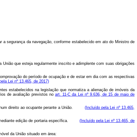
car a segurança da navegação, conforme estabelecido em ato do Ministro de
da União que esteja regularmente inscrito e adimplente com suas obrigações
 comprovação do período de ocupação e de estar em dia com as respectivas
 pela Lei nº 13.465, de 2017)
antes estabelecidos na legislação que normatiza a alienação de imóveis da
rios de avaliação previstos no
art. 11-C da Lei nº 9.636, de 15 de maio de
á nenhum direito ao ocupante perante a União.
(Incluído pela Lei nº 13.465,
go, mediante edição de portaria específica.
(Incluído pela Lei nº 13.465, de
imóvel da União situado em área: