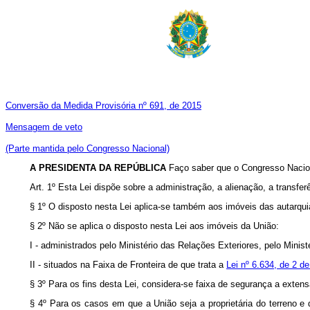
Conversão da Medida Provisória nº 691, de 2015
Mensagem de veto
(Parte mantida pelo Congresso Nacional)
A PRESIDENTA DA REPÚBLICA
Faço saber que o Congresso Nacion
Art. 1º Esta Lei dispõe sobre a administração, a alienação, a transfe
§ 1º O disposto nesta Lei aplica-se também aos imóveis das autarqu
§ 2º Não se aplica o disposto nesta Lei aos imóveis da União:
I - administrados pelo Ministério das Relações Exteriores, pelo Mini
II - situados na Faixa de Fronteira de que trata a
Lei nº 6.634, de 2 
§ 3º Para os fins desta Lei, considera-se faixa de segurança a extensã
§ 4º Para os casos em que a União seja a proprietária do terreno e