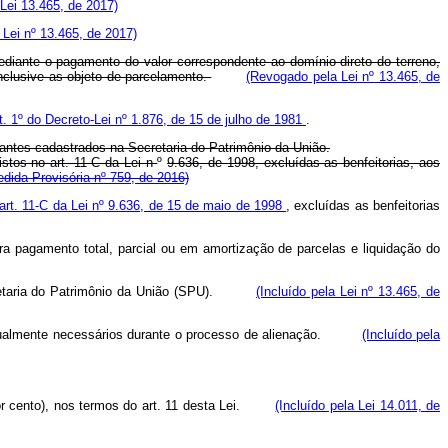
 Lei 13.465, de 2017)
Lei nº 13.465, de 2017)
mediante o pagamento do valor correspondente ao domínio direto do terreno,
inclusive as objeto de parcelamento.
(Revogado pela Lei nº 13.465, de
t. 1º do Decreto-Lei nº 1.876, de 15 de julho de 1981
.
pantes cadastrados na Secretaria do Patrimônio da União.
istos no art. 11-C da Lei n
º
9.636, de 1998, excluídas as benfeitorias, aos
dida Provisória nº 759, de 2016)
art. 11-C da Lei nº 9.636, de 15 de maio de 1998
, excluídas as benfeitorias
ara pagamento total, parcial ou em amortização de parcelas e liquidação do
 Secretaria do Patrimônio da União (SPU).
(Incluído pela Lei nº 13.465, de
 eventualmente necessários durante o processo de alienação.
(Incluído pela
por cento), nos termos do art. 11 desta Lei.
(Incluído pela Lei 14.011, de