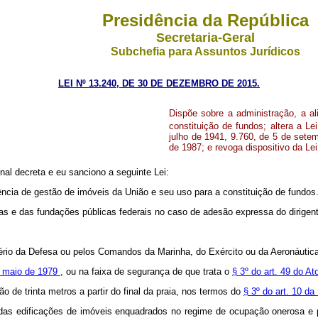
Presidência da República
Secretaria-Geral
Subchefia para Assuntos Jurídicos
LEI Nº 13.240, DE 30 DE DEZEMBRO DE 2015.
Dispõe sobre a administração, a a
constituição de fundos; altera a L
julho de 1941, 9.760, de 5 de sete
de 1987; e revoga dispositivo da Le
al decreta e eu sanciono a seguinte Lei:
rência de gestão de imóveis da União e seu uso para a constituição de fundos
ias e das fundações públicas federais no caso de adesão expressa do dirige
stério da Defesa ou pelos Comandos da Marinha, do Exército ou da Aeronáutic
de maio de 1979
, ou na faixa de segurança de que trata o
§ 3º do art. 49 do A
o de trinta metros a partir do final da praia, nos termos do
§ 3º do art. 10 d
 das edificações de imóveis enquadrados no regime de ocupação onerosa e p