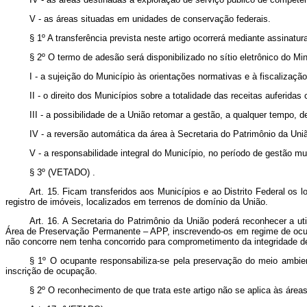
V - as áreas situadas em unidades de conservação federais.
§ 1º A transferência prevista neste artigo ocorrerá mediante assinat
§ 2º O termo de adesão será disponibilizado no sítio eletrônico do M
I - a sujeição do Município às orientações normativas e à fiscalizaçã
II - o direito dos Municípios sobre a totalidade das receitas auferidas
III - a possibilidade de a União retomar a gestão, a qualquer tempo,
IV - a reversão automática da área à Secretaria do Patrimônio da U
V - a responsabilidade integral do Município, no período de gestão m
§ 3º
(VETADO)
.
Art. 15. Ficam transferidos aos Municípios e ao Distrito Federal os 
registro de imóveis, localizados em terrenos de domínio da União.
Art. 16. A Secretaria do Patrimônio da União poderá reconhecer a u
Área de Preservação Permanente – APP, inscrevendo-os em regime de oc
não concorre nem tenha concorrido para comprometimento da integridade d
§ 1º O ocupante responsabiliza-se pela preservação do meio ambie
inscrição de ocupação.
§ 2º O reconhecimento de que trata este artigo não se aplica às áre