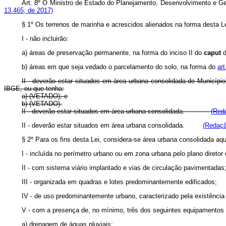
Art. 8º O Ministro de Estado do Planejamento, Desenvolvimento e Ge
13.465, de 2017)
§ 1º Os terrenos de marinha e acrescidos alienados na forma desta Le
I - não incluirão:
a) áreas de preservação permanente, na forma do inciso II do
caput
b) áreas em que seja vedado o parcelamento do solo, na forma do
art
II - deverão estar situados em área urbana consolidada de Município
IBGE, ou que tenha:
a) (VETADO); e
b) (VETADO).
II - deverão estar situados em área urbana consolidada.
(Red
II - deverão estar situados em área urbana consolidada.
(Redaçã
§ 2º Para os fins desta Lei, considera-se área urbana consolidada aqu
I - incluída no perímetro urbano ou em zona urbana pelo plano diretor 
II - com sistema viário implantado e vias de circulação pavimentadas
III - organizada em quadras e lotes predominantemente edificados;
IV - de uso predominantemente urbano, caracterizado pela existência d
V - com a presença de, no mínimo, três dos seguintes equipamentos d
a) drenagem de águas pluviais;