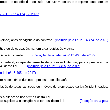
ontratos de cessão de
uso, sob qualquer modalidade e regime, que estejam
pela Lei nº 14.474, de 2022)
 (cinco) anos
de vigência do contrato.
(Incluído pela Lei nº 14.474, de 2022)
tico ou de ocupação, na forma da legislação vigente.
da legislação vigente.
(Redação dada pela Lei nº 13.465, de 2017)
ca Federal, independentemente de processo licitatório, para a prestação de
 art. 4º desta Lei.
(Incluído pela Lei nº 13.465, de 2017)
la Lei nº 13.465, de 2017)
nte necessários durante o processo de alienação.
elação de todas as áreas ou imóveis de propriedade da União identificados,
os à alienação nos termos desta Lei.
u imóveis sujeitos à alienação nos termos desta Lei.
(Redação dada pela