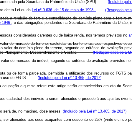
 regulamentada pela Secretaria do Patrimônio da União (SPU).
(Incluído pela
rma desta Lei ou da
Lei nº 9.636, de 15 de maio de 1998.
(Revogado pela 
orizada a remição do foro e a consolidação do domínio pleno com o foreiro 
de 1946
, e das obrigações pendentes na Secretaria do Patrimônio da União, 
essoas consideradas carentes ou de baixa renda, nos termos previstos no
ar
valor de mercado do terreno, excluídas as benfeitorias, aos respectivos ocu
 valor do domínio pleno do terreno, segundo os critérios de avaliação prev
o do Planejamento, Desenvolvimento e Gestão.
(Redação dada pela Me
 valor de mercado do imóvel, segundo os critérios de avaliação previstos no
vista ou de forma parcelada, permitida a utilização dos recursos do FGTS p
as para uso do FGTS.
(Incluído pela Lei nº 13.465, de 2017)
 em ocupação a que se refere este artigo serão estabelecidas em ato da
aridade cadastral dos imóveis a serem alienados e procederá aos ajustes
igo será de, no máximo, doze meses.
(Incluído pela Lei nº 13.465, de 2017)
o, ser alienados aos seus ocupantes com desconto de 25% (vinte e cinco 