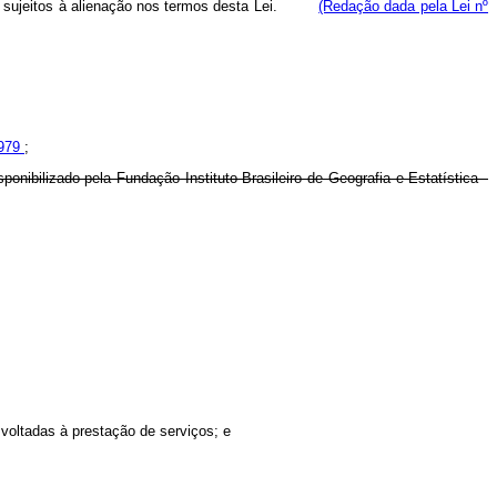
veis sujeitos à alienação nos termos desta Lei.
(Redação dada pela Lei nº
1979
;
nibilizado pela Fundação Instituto Brasileiro de Geografia e Estatística -
 voltadas à prestação de serviços; e