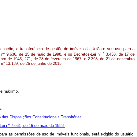
lienação, a transferência de gestão de imóveis da União e seu uso para a
s
ei nº 9.636, de 15 de maio de 1998, e os Decretos-Lei nº
3.438, de 17 de
mbro de 1946, 271, de 28 de fevereiro de 1967, e 2.398, de 21 de dezembro
i nº 13.139, de 26 de junho de 2015.
.
nte máximo.
a;
to das Disposições Constitucionais Transitórias.
a Lei nº 7.661, de 16 de maio de 1988
.
ara as permissões de uso de imóveis funcionais, será exigido do usuário,