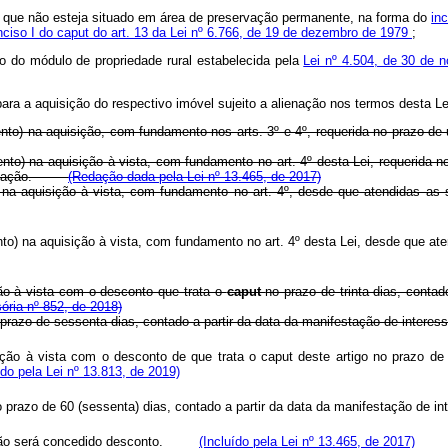
sde que não esteja situado em área de preservação permanente, na forma do
in
nciso I do caput do art. 13 da Lei nº 6.766, de 19 de dezembro de 1979
;
ão do módulo de propriedade rural estabelecida pela
Lei nº 4.504, de 30 de
para a aquisição do respectivo imóvel sujeito a alienação nos termos desta Le
nto) na aquisição, com fundamento nos arts. 3º e 4º, requerida no prazo de 
ento) na aquisição à vista, com fundamento no art. 4º desta Lei, requerida 
à alienação.
(Redação dada pela Lei nº 13.465, de 2017)
ento na aquisição à vista, com fundamento no art. 4º, desde que atendi
cento) na aquisição à vista, com fundamento no art. 4º desta Lei, desde q
ção à vista com o desconto que trata o
caput
no prazo de trinta dias, contad
ória nº 852, de 2018)
 no prazo de sessenta dias, contado a partir da data da manifestação de in
sição à vista com o desconto de que trata o
caput
deste artigo no prazo de 
ído pela Lei nº 13.813, de 2019)
 no prazo de 60 (sessenta) dias, contado a partir da data da manifestação 
a, não será concedido desconto.
(Incluído pela Lei nº 13.465, de 2017)