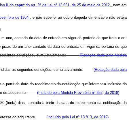
ciso II do
caput
do art. 3º da Lei nº 12.651, de 25 de maio de 2012
, nem em
 novembro de 1964
, e não superior ao dobro daquela dimensão e não esteja
i.
um ano, contado da data de entrada em vigor da portaria de que trata o art.
no prazo de um ano, contado da data de entrada em vigor da portaria de que
das as seguintes condições, cumulativamente:
(Redação dada pela Medida
ue atendidas as seguintes condições, cumulativamente:
(Redação dada pela
o a partir da data do recebimento da notificação que informar a inclusão do
teresse do adquirente.
(Incluído pela Medida Provisória nº 852, de 2018)
30 (trinta) dias, contado a partir da data do recebimento da notificação da
de interesse do adquirente.
(Incluído pela Lei nº 13.813, de 2019)