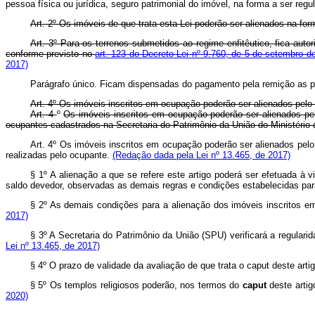
pessoa física ou jurídica, seguro patrimonial do imóvel, na forma a ser
Art. 2º Os imóveis de que trata esta Lei poderão ser alienados na fo
Art. 3º Para os terrenos submetidos ao regime enfitêutico, fica aut
conforme previsto no
art. 123 do Decreto-Lei nº 9.760, de 5 de setembro 
2017)
Parágrafo único. Ficam dispensadas do pagamento pela remição as p
Art. 4º Os imóveis inscritos em ocupação poderão ser alienados pelo 
Art. 4
º
Os imóveis inscritos em ocupação poderão ser alienados pelo
ocupantes cadastrados na Secretaria do Patrimônio da União do Ministéri
Art. 4º Os imóveis inscritos em ocupação poderão ser alienados pelo
realizadas pelo ocupante.
(Redação dada pela Lei nº 13.465, de 2017)
§ 1º A alienação a que se refere este artigo poderá ser efetuada à 
saldo devedor, observadas as demais regras e condições estabelecid
§ 2º As demais condições para a alienação dos imóveis inscritos
2017)
§ 3º A Secretaria do Patrimônio da União (SPU) verificará a regul
Lei nº 13.465, de 2017)
§ 4º O prazo de validade da avaliação de que trata o
caput
deste art
§ 5º Os templos religiosos poderão, nos termos do
caput
deste artig
2020)