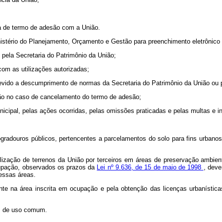
ura de termo de adesão com a União.
inistério do Planejamento, Orçamento e Gestão para preenchimento eletrônico e
o pela Secretaria do Patrimônio da União;
 com as utilizações autorizadas;
 devido a descumprimento de normas da Secretaria do Patrimônio da União ou 
nião no caso de cancelamento do termo de adesão;
unicipal, pelas ações ocorridas, pelas omissões praticadas e pelas multas e 
logradouros públicos, pertencentes a parcelamentos do solo para fins urbanos
tilização de terrenos da União por terceiros em áreas de preservação ambie
upação, observados os prazos da
Lei nº 9.636, de 15 de maio de 1998
, deve
essas áreas.
nte na área inscrita em ocupação e pela obtenção das licenças urbanísti
as de uso comum.