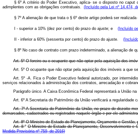
§ 6º A critério do Poder Executivo, aplica- se o disposto no
caput
adimplentes com as obrigações
contratuais.
(Incluído pela Lei nº 14.474, 
§ 7º A alienação de que trata o § 6º deste artigo poderá ser realizad
I - superior a 10% (dez por cento) do prazo do ajuste; e
(Incluído p
II - inferior a 60% (sessenta por cento) do prazo do ajuste.
(Incluíd
§ 8º No caso de contrato com prazo indeterminado, a alienação de q
Art. 5º O foreiro ou o ocupante que não optar pela aquisição dos imóv
Art. 5º O ocupante que não optar pela aquisição dos imóveis a que 
Art. 5º -A. Fica o Poder Executivo federal autorizado, por interméd
serviços relacionados à administração dos contratos, arrecadação e cobra
Parágrafo único. A Caixa Econômica Federal representará a União na 
Art. 6º A Secretaria do Patrimônio da União verificará a regularidad
Art. 7º A Secretaria do Patrimônio da União, no prazo de dezoito me
demarcados, cadastrados ou registrados naquele órgão e por ele administr
Art. 8º O Ministro de Estado do Planejamento, Orçamento e Gestão, pe
Art. 8
º
O Ministro de Estado do Planejamento, Desenvolvimento e 
Medida Provisória nº 759, de 2016)