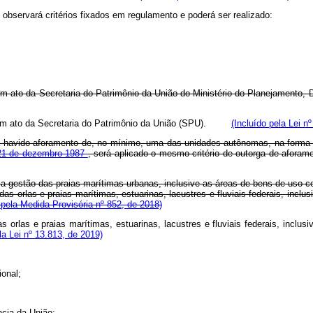
observará critérios fixados em regulamento e poderá ser realizado:
das em ato da Secretaria do Patrimônio da União do Ministério do Planej
as em ato da Secretaria do Patrimônio da União (SPU).
(Incluído pela Lei n
nha havido aforamento de, no mínimo, uma das unidades autônomas, na form
e 21 de dezembro 1987
, será aplicado o mesmo critério de outorga de afora
neos a gestão das praias marítimas urbanas, inclusive as áreas de bens de u
o das orlas e praias marítimas, estuarinas, lacustres e fluviais federais, 
pela Medida Provisória nº 852, de 2018)
das orlas e praias marítimas, estuarinas, lacustres e fluviais federais, i
a Lei nº 13.813, de 2019)
ional;
ncia da União;