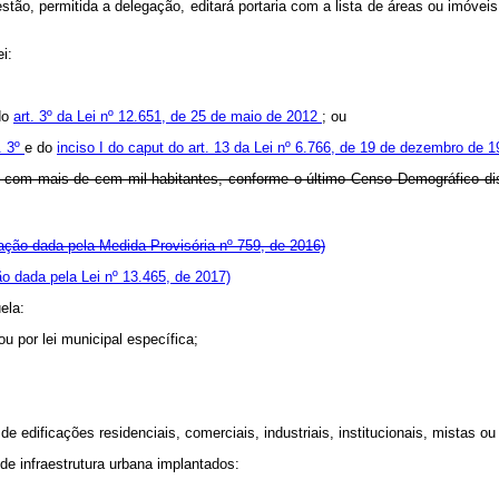
stão, permitida a delegação, editará portaria com a lista de áreas ou imó
i:
do
art. 3º da Lei nº 12.651, de 25 de maio de 2012
; ou
. 3º
e do
inciso I do caput do art. 13 da Lei nº 6.766, de 19 de dezembro de 
 com mais de cem mil habitantes, conforme o último Censo Demográfico dispo
ação dada pela Medida Provisória nº 759, de 2016)
o dada pela Lei nº 13.465, de 2017)
ela:
ou por lei municipal específica;
;
e edificações residenciais, comerciais, industriais, institucionais, mistas ou
e infraestrutura urbana implantados: