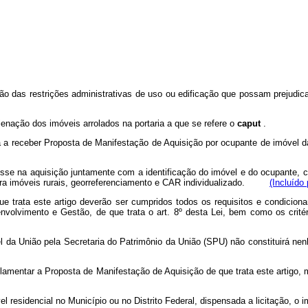
são das restrições administrativas de uso ou edificação que possam prejudi
ienação dos imóveis arrolados na portaria a que se refere o
caput
.
da a receber Proposta de Manifestação de Aquisição por ocupante de imóvel 
esse na aquisição juntamente com a identificação do imóvel e do ocupante,
 para imóveis rurais, georreferenciamento e CAR individualizado.
(Incluído
e trata este artigo deverão ser cumpridos todos os requisitos e condicion
nvolvimento e Gestão, de que trata o art. 8º desta Lei, bem como os crité
vel da União pela Secretaria do Patrimônio da União (SPU) não constituir
egulamentar a Proposta de Manifestação de Aquisição de que trata este arti
 residencial no Município ou no Distrito Federal, dispensada a licitação, o 